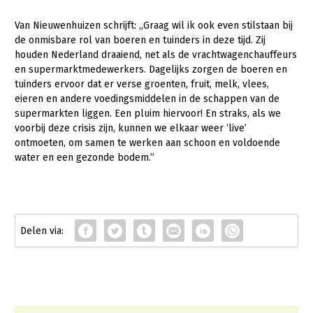
Gezonde planten
Van Nieuwenhuizen schrijft: ,,Graag wil ik ook even stilstaan bij
de onmisbare rol van boeren en tuinders in deze tijd. Zij
Gezonde dieren
houden Nederland draaiend, net als de vrachtwagenchauffeurs
en supermarktmedewerkers. Dagelijks zorgen de boeren en
Natuur, klimaat en energie
tuinders ervoor dat er verse groenten, fruit, melk, vlees,
eieren en andere voedingsmiddelen in de schappen van de
Bodem en water
supermarkten liggen. Een pluim hiervoor! En straks, als we
Platteland en omgeving
voorbij deze crisis zijn, kunnen we elkaar weer ‘live’
ontmoeten, om samen te werken aan schoon en voldoende
Mens, ondernemerschap en onderwijs
water en een gezonde bodem.”
Internationaal
Sectoren
Dier
Biologische Landbouw
Geitenhouderij
Kalverhouderij