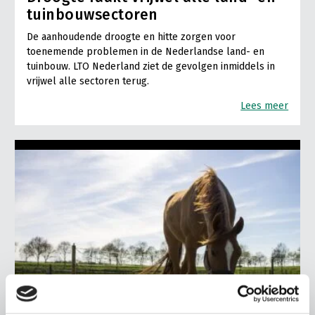
tuinbouwsectoren
LTO Nederland
De aanhoudende droogte en hitte zorgen voor
Mensen
toenemende problemen in de Nederlandse land- en
tuinbouw. LTO Nederland ziet de gevolgen inmiddels in
Jaarverslag 2023
Bestuur en Directie
vrijwel alle sectoren terug.
Vacatures
Medewerkers
Lees meer
Pers
Vakgroepbestuurders
Contact