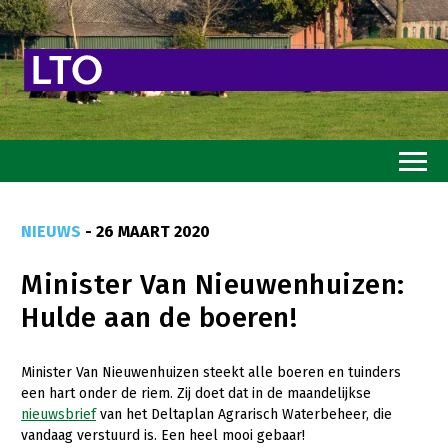
Home
NIEUWS
- 26 MAART 2020
Toekomstvisie
Minister Van Nieuwenhuizen:
Goed eten
Hulde aan de boeren!
Mooi groen
Sterk ondernemerschap
Minister Van Nieuwenhuizen steekt alle boeren en tuinders
een hart onder de riem. Zij doet dat in de maandelijkse
Transitiepaden
nieuwsbrief
van het Deltaplan Agrarisch Waterbeheer, die
vandaag verstuurd is. Een heel mooi gebaar!
Thema’s