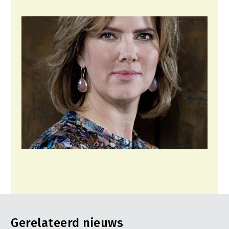
Konijnenhouderij
Melkveehouderij
Paardenhouderij
Pluimveehouderij
Schapenhouderij
Varkenshouderij
Vleesveehouderij
Plant
Akkerbouw
Biologische Landbouw
Bollenteelt
Bomen, vaste planten en zomerbloemen
Gerelateerd nieuws