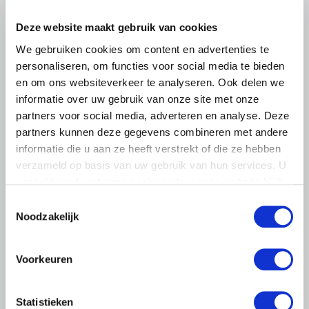
Deze website maakt gebruik van cookies
We gebruiken cookies om content en advertenties te
ALGEMENE INFORMATIE
personaliseren, om functies voor social media te bieden
28 JULI 2026
en om ons websiteverkeer te analyseren. Ook delen we
Warmere zomers, meer aandacht
informatie over uw gebruik van onze site met onze
voor hittestress bij paarden
partners voor social media, adverteren en analyse. Deze
partners kunnen deze gegevens combineren met andere
Warme zomerdagen vragen steeds meer aandacht van
paardenhouders. Het voorkomen van hittestress is geen
informatie die u aan ze heeft verstrekt of die ze hebben
eenmalige actie.
verzameld op basis van uw gebruik van hun services. U
gaat akkoord met onze cookies als u onze website blijft
Lees meer
gebruiken.
Toestemmingsselectie
Noodzakelijk
Voorkeuren
Statistieken