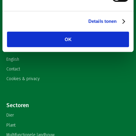
Over LTO
Home
Details tonen
Over LTO
OK
Nieuws
Onderwerpen
English
Contact
Cookies & privacy
Sectoren
Dier
Plant
Multifunctionele landbouw