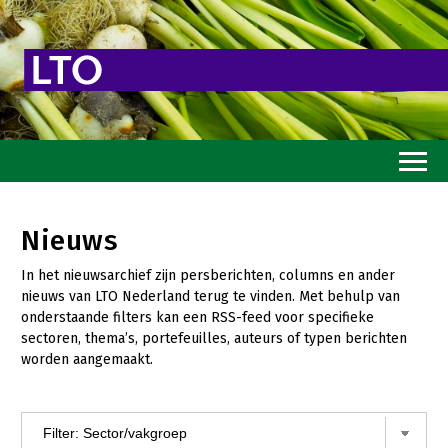
Home
Nieuws
Toekomstvisie
In het nieuwsarchief zijn persberichten, columns en ander
Goed eten
nieuws van LTO Nederland terug te vinden. Met behulp van
onderstaande filters kan een RSS-feed voor specifieke
Mooi groen
sectoren, thema’s, portefeuilles, auteurs of typen berichten
worden aangemaakt.
Sterk ondernemerschap
Transitiepaden
Thema’s