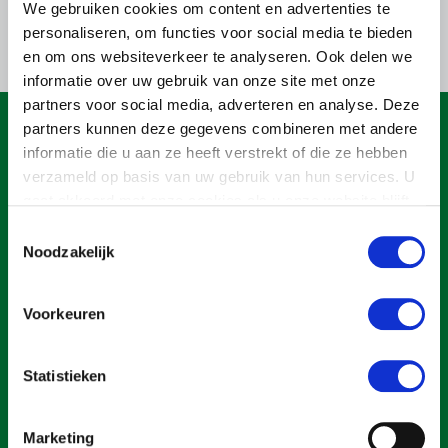
Onderwerpen
We gebruiken cookies om content en advertenties te
Konijnenhouderij
Bollenteelt
Vrouw en Bedrijf
personaliseren, om functies voor social media te bieden
Nieuws
en om ons websiteverkeer te analyseren. Ook delen we
Melkveehouderij
Bomen, vaste planten en zomerbloemen
informatie over uw gebruik van onze site met onze
Nieuwsabonnement
Paardenhouderij
Fruitteelt
partners voor social media, adverteren en analyse. Deze
Webinars
partners kunnen deze gegevens combineren met andere
Pluimveehouderij
Glastuinbouw
informatie die u aan ze heeft verstrekt of die ze hebben
Over LTO
Schapenhouderij
Paddenstoelen
verzameld op basis van uw gebruik van hun services. U
gaat akkoord met onze cookies als u onze website blijft
LTO Nederland
Varkenshouderij
Vollegrondsgroente
gebruiken.
Toestemmingsselectie
Mensen
Vleesveehouderij
Noodzakelijk
Jaarverslag 2023
Bestuur en Directie
Vacatures
Medewerkers
Voorkeuren
Pers
Vakgroepbestuurders
Een ondernemers- en werkgeversorganisatie met meerwaarde,
voor een sector met meerwaarde. Dat is Land- en Tuinbouw
Statistieken
Contact
Organisatie Nederland (LTO).
Marketing