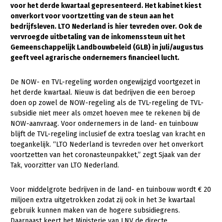
voor het derde kwartaal gepresenteerd. Het kabinet kiest
onverkort voor voortzetting van de steun aan het
Gezonde planten
bedrijfsleven. LTO Nederland is hier tevreden over. Ook de
Gezonde dieren
vervroegde uitbetaling van de inkomenssteun uit het
Gemeenschappelijk Landbouwbeleid (GLB) in juli/augustus
Natuur, klimaat en energie
geeft veel agrarische ondernemers financieel lucht.
Bodem en water
De NOW- en TVL-regeling worden ongewijzigd voortgezet in
Platteland en omgeving
het derde kwartaal. Nieuw is dat bedrijven die een beroep
doen op zowel de NOW-regeling als de TVL-regeling de TVL-
Mens, ondernemerschap en onderwijs
subsidie niet meer als omzet hoeven mee te rekenen bij de
NOW-aanvraag. Voor ondernemers in de land- en tuinbouw
Internationaal
blijft de TVL-regeling inclusief de extra toeslag van kracht en
toegankelijk. “LTO Nederland is tevreden over het onverkort
Sectoren
voortzetten van het coronasteunpakket,” zegt Sjaak van der
Dier
Tak, voorzitter van LTO Nederland.
Biologische Landbouw
Voor middelgrote bedrijven in de land- en tuinbouw wordt € 20
miljoen extra uitgetrokken zodat zij ook in het 3e kwartaal
Geitenhouderij
gebruik kunnen maken van de hogere subsidiegrens.
Kalverhouderij
Daarnaast keert het Ministerie van LNV de directe