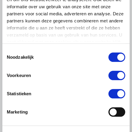
informatie over uw gebruik van onze site met onze
partners voor social media, adverteren en analyse. Deze
partners kunnen deze gegevens combineren met andere
informatie die u aan ze heeft verstrekt of die ze hebben
verzameld op basis van uw gebruik van hun services. U
gaat akkoord met onze cookies als u onze website blijft
gebruiken.
Toestemmingsselectie
LTO LOBBY
Noodzakelijk
6 AUGUSTUS 2026
Kamerlid Goudzwaard (JA21)
Voorkeuren
bezoekt melkveehouderij in
Súdwest-Fryslân
Statistieken
LTO Nederland ontving gisteren Tweede Kamerlid
Maarten Goudzwaard (JA21) en beleidsmedewerker
Marketing
Ronald Oenema op het melkveebedrijf van Jolmer de
Vries in It Heidenskip.
Lees meer