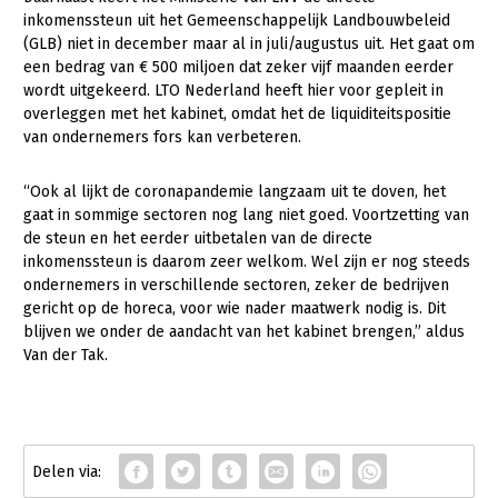
inkomenssteun uit het Gemeenschappelijk Landbouwbeleid
Konijnenhouderij
(GLB) niet in december maar al in juli/augustus uit. Het gaat om
een bedrag van € 500 miljoen dat zeker vijf maanden eerder
Melkveehouderij
wordt uitgekeerd. LTO Nederland heeft hier voor gepleit in
Paardenhouderij
overleggen met het kabinet, omdat het de liquiditeitspositie
van ondernemers fors kan verbeteren.
Pluimveehouderij
“Ook al lijkt de coronapandemie langzaam uit te doven, het
Schapenhouderij
gaat in sommige sectoren nog lang niet goed. Voortzetting van
Varkenshouderij
de steun en het eerder uitbetalen van de directe
inkomenssteun is daarom zeer welkom. Wel zijn er nog steeds
Vleesveehouderij
ondernemers in verschillende sectoren, zeker de bedrijven
gericht op de horeca, voor wie nader maatwerk nodig is. Dit
Plant
blijven we onder de aandacht van het kabinet brengen,” aldus
Akkerbouw
Van der Tak.
Biologische Landbouw
Bollenteelt
Bomen, vaste planten en zomerbloemen