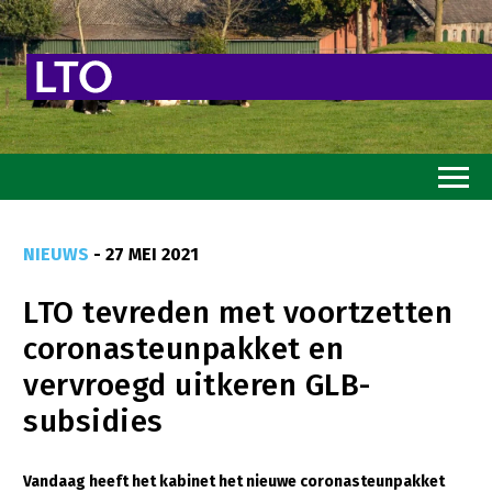
Home
NIEUWS
- 27 MEI 2021
Toekomstvisie
LTO tevreden met voortzetten
Goed eten
coronasteunpakket en
Mooi groen
vervroegd uitkeren GLB-
Sterk ondernemerschap
subsidies
Transitiepaden
Vandaag heeft het kabinet het nieuwe coronasteunpakket
Thema’s