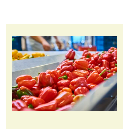
Fruitteelt
Glastuinbouw
Paddenstoelen
Vollegrondsgroente
Multifunctionele landbouw
Multifunctioneel
Vrouw en Bedrijf
Onderwerpen
Nieuws
Nieuwsabonnement
Webinars
Over LTO