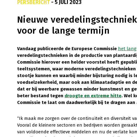
PERSBERICHT
- 5 JULI 2023
Nieuwe veredelingstechniek
voor de lange termijn
Vandaag publiceerde de Europese Commissie
het lang
veredelingstechnieken in de productie van plantaardi
Commissie hierover een helder voorstel heeft gepubli
teeltsystemen, waar moderne veredelingstechnieken 
stootje kunnen en waarbij minder bijsturing nodig is l
voedselzekerheid, maar ook aan klimaatadaptie en de
dat er bij weerbare gewassen minder kunstmest en ge
beter bestand tegen
droogte en extreme hitte
. Wel 
Commissie te laat om daadwerkelijk bij te dragen aan 
“Ik maak me zorgen over de continuïteit en diversiteit 
Vooral de kleinere sectoren en bedrijven worden geraak
van voldoende effectieve middelen en nu de verlate ko