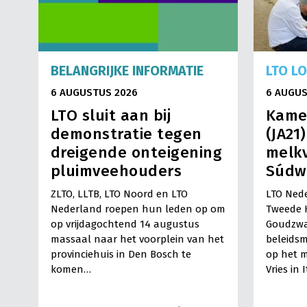
BELANGRIJKE INFORMATIE
LTO L
6 AUGUSTUS 2026
6 AUGUS
LTO sluit aan bij
Kame
demonstratie tegen
(JA21
dreigende onteigening
melkv
pluimveehouders
Súdw
ZLTO, LLTB, LTO Noord en LTO
LTO Nede
Nederland roepen hun leden op om
Tweede 
op vrijdagochtend 14 augustus
Goudzwa
massaal naar het voorplein van het
beleids
provinciehuis in Den Bosch te
op het m
komen…
Vries in 