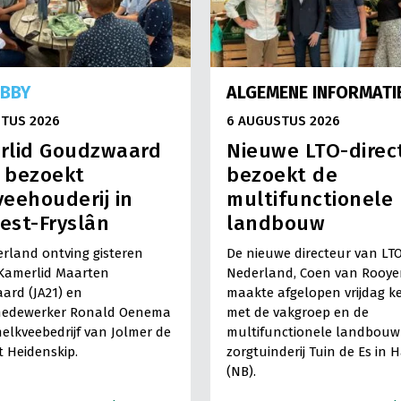
OBBY
ALGEMENE INFORMATI
TUS 2026
6 AUGUSTUS 2026
rlid Goudzwaard
Nieuwe LTO-direc
) bezoekt
bezoekt de
eehouderij in
multifunctionele
est-Fryslân
landbouw
rland ontving gisteren
De nieuwe directeur van LT
Kamerlid Maarten
Nederland, Coen van Rooye
ard (JA21) en
maakte afgelopen vrijdag k
medewerker Ronald Oenema
met de vakgroep en de
elkveebedrijf van Jolmer de
multifunctionele landbouw 
It Heidenskip.
zorgtuinderij Tuin de Es in 
(NB).