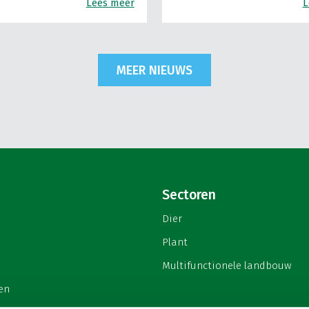
Lees meer
L
MEER NIEUWS
Sectoren
Dier
Plant
Multifunctionele landbouw
en