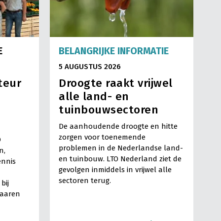
E
BELANGRIJKE INFORMATIE
5 AUGUSTUS 2026
teur
Droogte raakt vrijwel
alle land- en
tuinbouwsectoren
De aanhoudende droogte en hitte
zorgen voor toenemende
O
problemen in de Nederlandse land-
n,
en tuinbouw. LTO Nederland ziet de
ennis
gevolgen inmiddels in vrijwel alle
sectoren terug.
bij
Haaren