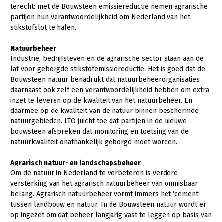
Onderwerpen
terecht: met de Bouwsteen emissiereductie nemen agrarische
Konijnenhouderij
Bollenteelt
Vrouw en Bedrijf
partijen hun verantwoordelijkheid om Nederland van het
Nieuws
stikstofslot te halen.
Melkveehouderij
Bomen, vaste planten en zomerbloemen
Nieuwsabonnement
Natuurbeheer
Paardenhouderij
Fruitteelt
Industrie, bedrijfsleven en de agrarische sector staan aan de
Webinars
Pluimveehouderij
Glastuinbouw
lat voor geborgde stikstofemissiereductie. Het is goed dat de
Bouwsteen natuur benadrukt dat natuurbeheerorganisaties
Over LTO
Schapenhouderij
Paddenstoelen
daarnaast ook zelf een verantwoordelijkheid hebben om extra
inzet te leveren op de kwaliteit van het natuurbeheer. En
LTO Nederland
Varkenshouderij
Vollegrondsgroente
daarmee op de kwaliteit van de natuur binnen beschermde
Mensen
natuurgebieden. LTO juicht toe dat partijen in de nieuwe
Vleesveehouderij
bouwsteen afspreken dat monitoring en toetsing van de
Jaarverslag 2023
Bestuur en Directie
natuurkwaliteit onafhankelijk geborgd moet worden.
Vacatures
Medewerkers
Agrarisch natuur- en landschapsbeheer
Pers
Vakgroepbestuurders
Om de natuur in Nederland te verbeteren is verdere
versterking van het agrarisch natuurbeheer van onmisbaar
Contact
belang. Agrarisch natuurbeheer vormt immers het ‘cement’
tussen landbouw en natuur. In de Bouwsteen natuur wordt er
op ingezet om dat beheer langjarig vast te leggen op basis van