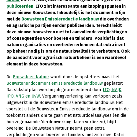
publiceerden
. LTO ziet interessante aanknopingspunten in
Gezonde planten
deze nieuwe Bouwsteen. Inhoudelijk is het document in lijn
met de
Bouwsteen Emissiereductie landbouw
die overheden
Gezonde dieren
en agrarische partijen eerder publiceerden. Terecht leidt
deze nieuwe bouwsteen niet tot aanvullende verplichtingen
Natuur, klimaat en energie
of consequenties voor boeren en tuinders. Positief is dat
Bodem en water
natuurorganisaties en overheden erkennen dat extra inzet
op beheer nodig is om de natuurkwaliteit te verbeteren. Ook
Platteland en omgeving
de aandacht voor agrarisch natuurbeheer is een waardevol
element in deze bouwsteen.
Mens, ondernemerschap en onderwijs
Internationaal
De
Bouwsteen Natuur
wordt door de opstellers naast het
Bouwstenendocument emissiereductie landbouw
geplaatst.
Dat stikstofplan werd in juli gepresenteerd door
LTO, NAJK,
Sectoren
IPO, VNG en UvW
. Vergunningverlening kan verlopen zoals
Dier
uitgewerkt in de Bouwsteen emissiereductie landbouw. Het
voorstel uit de Bouwsteen Emissiereductie landbouw om in de
Plant
Biologische Landbouw
toekomst anders om te gaan met natuurdoelanalyses (en die
hun zogenaamde ‘derdenwerking’ laten verliezen), blijft
Multifunctionele landbouw
Geitenhouderij
Akkerbouw
overeind. De Bouwsteen Natuur neemt geen extra
verplichtingen voor boeren en tuinders met zich mee. Dat is
Kalverhouderij
Biologische Landbouw
Multifunctioneel