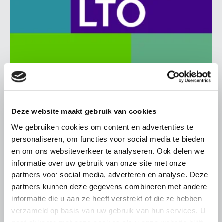
BELANGRIJKE INFORMATIE
6 AUGUSTUS 2026
Deze website maakt gebruik van cookies
LTO sluit aan bij demonstratie tegen
We gebruiken cookies om content en advertenties te
dreigende onteigening
personaliseren, om functies voor social media te bieden
pluimveehouders
en om ons websiteverkeer te analyseren. Ook delen we
informatie over uw gebruik van onze site met onze
ZLTO, LLTB, LTO Noord en LTO Nederland roepen hun
partners voor social media, adverteren en analyse. Deze
leden op om op vrijdagochtend 14 augustus massaal naar
partners kunnen deze gegevens combineren met andere
het voorplein van het provinciehuis in Den Bosch te
komen…
informatie die u aan ze heeft verstrekt of die ze hebben
verzameld op basis van uw gebruik van hun services. U
Lees meer