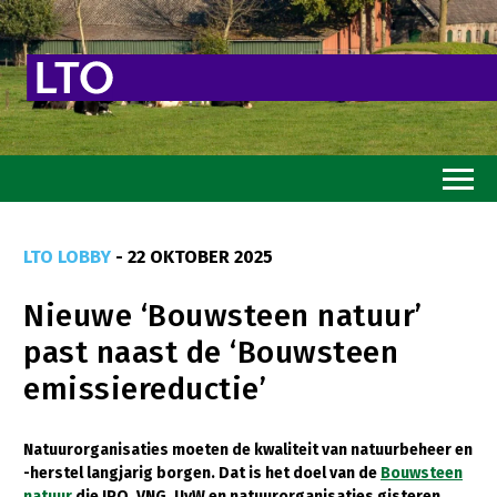
Home
LTO LOBBY
- 22 OKTOBER 2025
Toekomstvisie
Nieuwe ‘Bouwsteen natuur’
Goed eten
past naast de ‘Bouwsteen
Mooi groen
emissiereductie’
Sterk ondernemerschap
Transitiepaden
Natuurorganisaties moeten de kwaliteit van natuurbeheer en
-herstel langjarig borgen. Dat is het doel van de
Bouwsteen
Thema’s
natuur
die IPO, VNG, UvW en natuurorganisaties gisteren