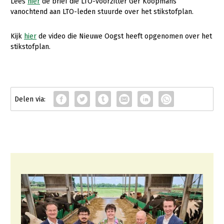
Lees
hier
de brief die LTO-voorzitter Ger Koopmans
vanochtend aan LTO-leden stuurde over het stikstofplan.
Jaarverslag 2023
Bestuur en Directie
Vacatures
Medewerkers
Kijk
hier
de video die Nieuwe Oogst heeft opgenomen over het
stikstofplan.
Pers
Vakgroepbestuurders
Contact