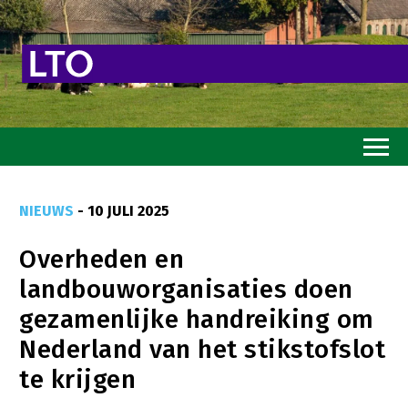
Home
NIEUWS
- 10 JULI 2025
Toekomstvisie
Overheden en
Goed eten
landbouworganisaties doen
Mooi groen
gezamenlijke handreiking om
Sterk ondernemerschap
Nederland van het stikstofslot
Transitiepaden
te krijgen
Thema’s