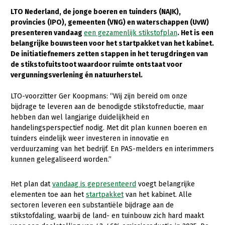
LTO Nederland, de jonge boeren en tuinders (NAJK),
Gezonde planten
provincies (IPO), gemeenten (VNG) en waterschappen (UvW)
presenteren vandaag
een gezamenlijk stikstofplan
. Het is een
Gezonde dieren
belangrijke bouwsteen voor het startpakket van het kabinet.
Natuur, klimaat en energie
De initiatiefnemers zetten stappen in het terugdringen van
de stikstofuitstoot waardoor ruimte ontstaat voor
Bodem en water
vergunningsverlening én natuurherstel.
Platteland en omgeving
LTO-voorzitter Ger Koopmans: “Wij zijn bereid om onze
bijdrage te leveren aan de benodigde stikstofreductie, maar
Mens, ondernemerschap en onderwijs
hebben dan wel langjarige duidelijkheid en
Internationaal
handelingsperspectief nodig. Met dit plan kunnen boeren en
tuinders eindelijk weer investeren in innovatie en
Sectoren
verduurzaming van het bedrijf. En PAS-melders en interimmers
kunnen gelegaliseerd worden.”
Dier
Het plan dat
vandaag is gepresenteerd
voegt belangrijke
Biologische Landbouw
elementen toe aan het
startpakket
van het kabinet. Alle
Geitenhouderij
sectoren leveren een substantiële bijdrage aan de
stikstofdaling, waarbij de land- en tuinbouw zich hard maakt
Kalverhouderij