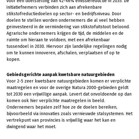
voor een doelstelling van 42-46% emissiereductie in 2035. De
initiatiefnemers verbinden zich aan afrekenbare
Konijnenhouderij
stikstofreductiedoelen op sector- en bedrijfsniveau. Door
Melkveehouderij
doelen te stellen worden ondernemers die al veel hebben
geïnvesteerd in de vermindering van stikstofuitstoot beloond.
Paardenhouderij
Agrarische ondernemers krijgen de tijd, de middelen en de
ruimte om hieraan te voldoen, met een afrekenbaar
Pluimveehouderij
tussendoel in 2030. Hiervoor zijn landelijke regelingen nodig
om te kunnen innoveren, afschalen, verplaatsen of op te
Schapenhouderij
kopen.
Varkenshouderij
Gebiedsgerichte aanpak kwetsbare natuurgebieden
Vleesveehouderij
Voor 2-5 zeer kwetsbare natuurgebieden komen er verplichte
Plant
maatregelen en voor de overige Natura 2000-gebieden geldt
tot 2030 een vrijwillige aanpak. Levert dat onvoldoende op dan
Akkerbouw
komen ook hier verplichte maatregelen in beeld.
Ondernemers bepalen zelf hoe ze de doelen bereiken,
Biologische Landbouw
bijvoorbeeld via innovaties zoals vernieuwde stalsystemen. Het
vertrekpunt van provincies is vrijwillig waar het kan en
Bollenteelt
dwingend waar het moet.
Bomen, vaste planten en zomerbloemen