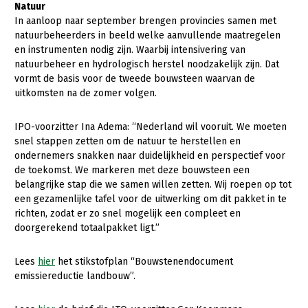
Natuur
Fruitteelt
In aanloop naar september brengen provincies samen met
Glastuinbouw
natuurbeheerders in beeld welke aanvullende maatregelen
en instrumenten nodig zijn. Waarbij intensivering van
Paddenstoelen
natuurbeheer en hydrologisch herstel noodzakelijk zijn. Dat
vormt de basis voor de tweede bouwsteen waarvan de
Vollegrondsgroente
uitkomsten na de zomer volgen.
Multifunctionele landbouw
IPO-voorzitter Ina Adema: “Nederland wil vooruit. We moeten
Multifunctioneel
Onderwerpen
snel stappen zetten om de natuur te herstellen en
ondernemers snakken naar duidelijkheid en perspectief voor
Vrouw en Bedrijf
Nieuws
de toekomst. We markeren met deze bouwsteen een
belangrijke stap die we samen willen zetten. Wij roepen op tot
Nieuwsabonnement
een gezamenlijke tafel voor de uitwerking om dit pakket in te
richten, zodat er zo snel mogelijk een compleet en
Webinars
doorgerekend totaalpakket ligt.”
Over LTO
Lees
hier
het stikstofplan “Bouwstenendocument
emissiereductie landbouw”.
LTO Nederland
Mensen