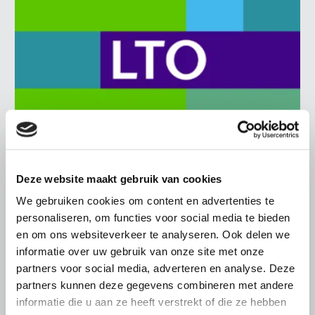
BELANGRIJKE INFORMATIE
Deze website maakt gebruik van cookies
6 AUGUSTUS 2026
We gebruiken cookies om content en advertenties te
LTO sluit aan bij demonstratie tegen
personaliseren, om functies voor social media te bieden
dreigende onteigening
en om ons websiteverkeer te analyseren. Ook delen we
pluimveehouders
informatie over uw gebruik van onze site met onze
partners voor social media, adverteren en analyse. Deze
ZLTO, LLTB, LTO Noord en LTO Nederland roepen hun
partners kunnen deze gegevens combineren met andere
leden op om op vrijdagochtend 14 augustus massaal naar
informatie die u aan ze heeft verstrekt of die ze hebben
het voorplein van het provinciehuis in Den Bosch te