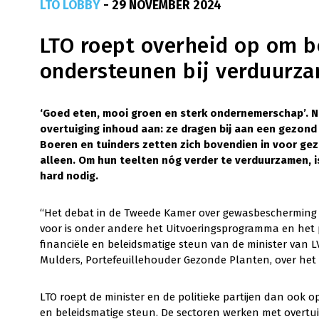
LTO LOBBY
- 29 NOVEMBER 2024
LTO roept overheid op om bo
ondersteunen bij verduurza
‘Goed eten, mooi groen en sterk ondernemerschap’. 
overtuiging inhoud aan:
ze dragen bij aan een gezond
Boeren en tuinders zetten zich bovendien in voor gez
alleen. Om hun teelten nóg verder te verduurzamen, i
hard nodig.
“Het debat in de Tweede Kamer over gewasbescherming o
voor is onder andere het Uitvoeringsprogramma en het 
financiële en beleidsmatige steun van de minister van LV
Mulders, Portefeuillehouder Gezonde Planten, over het 
LTO roept de minister en de politieke partijen dan ook o
en beleidsmatige steun. De sectoren werken met overtu