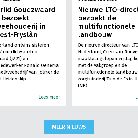
rlid Goudzwaard
Nieuwe LTO-direc
) bezoekt
bezoekt de
eehouderij in
multifunctionele
est-Fryslân
landbouw
rland ontving gisteren
De nieuwe directeur van LT
Kamerlid Maarten
Nederland, Coen van Rooye
ard (JA21) en
maakte afgelopen vrijdag k
medewerker Ronald Oenema
met de vakgroep en de
elkveebedrijf van Jolmer de
multifunctionele landbouw 
It Heidenskip.
zorgtuinderij Tuin de Es in 
(NB).
Lees meer
L
MEER NIEUWS