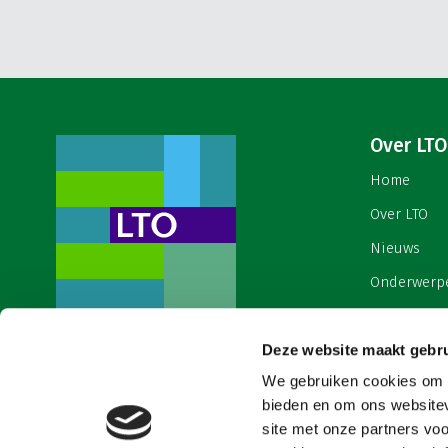
Over LTO
Home
Over LTO
Nieuws
Onderwerp
English
Contact
Deze website maakt gebru
Een ondernemers- en
werkgeversorganisatie met meerwaarde,
We gebruiken cookies om c
Cookies & 
voor een sector met meerwaarde. Dat is
bieden en om ons websitev
Land- en Tuinbouw Organisatie
site met onze partners vo
Nederland (LTO).