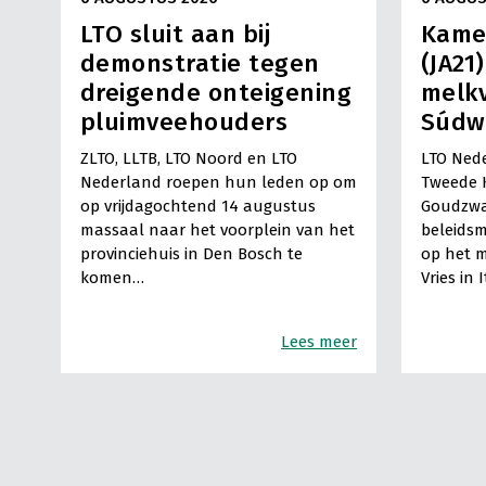
LTO sluit aan bij
Kame
demonstratie tegen
(JA21
dreigende onteigening
melkv
pluimveehouders
Súdw
ZLTO, LLTB, LTO Noord en LTO
LTO Nede
Nederland roepen hun leden op om
Tweede 
op vrijdagochtend 14 augustus
Goudzwa
massaal naar het voorplein van het
beleids
provinciehuis in Den Bosch te
op het m
komen…
Vries in 
Lees meer