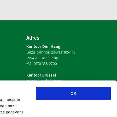
Adres
Kantoor Den Haag
Bezuidenhoutseweg 105-113
2594 AC Den Haag
+31 (0)70 338 2700
Kantoor Brussel
59-61, Rue de Trèves
B-1040 Brussel – België
OK
Volg ons
al media te
 van onze
deze gegevens