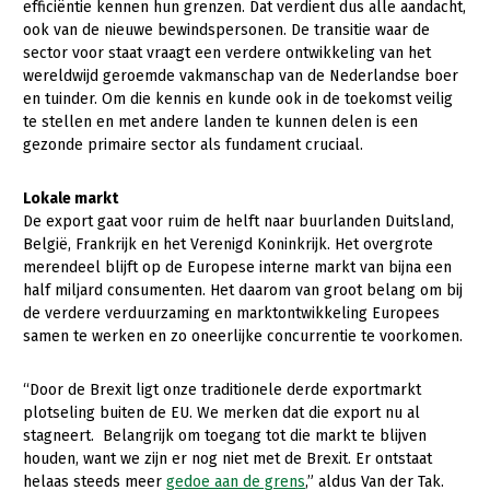
Onderwerpen
efficiëntie kennen hun grenzen. Dat verdient dus alle aandacht,
ook van de nieuwe bewindspersonen. De transitie waar de
Konijnenhouderij
Bollenteelt
Vrouw en Bedrijf
Nieuws
sector voor staat vraagt een verdere ontwikkeling van het
Melkveehouderij
Bomen, vaste planten en zomerbloemen
wereldwijd geroemde vakmanschap van de Nederlandse boer
Nieuwsabonnement
en tuinder. Om die kennis en kunde ook in de toekomst veilig
Paardenhouderij
Fruitteelt
te stellen en met andere landen te kunnen delen is een
Webinars
gezonde primaire sector als fundament cruciaal.
Pluimveehouderij
Glastuinbouw
Over LTO
Schapenhouderij
Paddenstoelen
Lokale markt
De export gaat voor ruim de helft naar buurlanden Duitsland,
LTO Nederland
Varkenshouderij
Vollegrondsgroente
België, Frankrijk en het Verenigd Koninkrijk. Het overgrote
Mensen
merendeel blijft op de Europese interne markt van bijna een
Vleesveehouderij
half miljard consumenten. Het daarom van groot belang om bij
Jaarverslag 2023
Bestuur en Directie
de verdere verduurzaming en marktontwikkeling Europees
samen te werken en zo oneerlijke concurrentie te voorkomen.
Vacatures
Medewerkers
Pers
Vakgroepbestuurders
“Door de Brexit ligt onze traditionele derde exportmarkt
plotseling buiten de EU. We merken dat die export nu al
Contact
stagneert. Belangrijk om toegang tot die markt te blijven
houden, want we zijn er nog niet met de Brexit. Er ontstaat
helaas steeds meer
gedoe aan de grens
,” aldus Van der Tak.