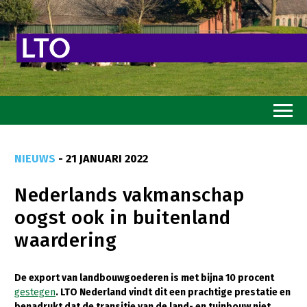
Home
NIEUWS
- 21 JANUARI 2022
Toekomstvisie
Nederlands vakmanschap
Goed eten
oogst ook in buitenland
Mooi groen
waardering
Sterk ondernemerschap
Transitiepaden
De export van landbouwgoederen is met bijna 10 procent
gestegen
. LTO Nederland vindt dit een prachtige prestatie en
Thema’s
benadrukt dat de transitie van de land- en tuinbouw niet