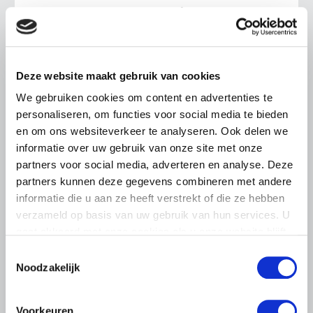
Europees rapport onderstreept
belang van sterke positie boeren
en tuinders in de keten
Boeren en tuinders moeten zich sterker kunnen
Deze website maakt gebruik van cookies
organiseren om hun positie in de voedselketen te
We gebruiken cookies om content en advertenties te
verbeteren blijkt uit een evaluatierapport van de
personaliseren, om functies voor social media te bieden
Europese Commissie
en om ons websiteverkeer te analyseren. Ook delen we
Lees meer
informatie over uw gebruik van onze site met onze
partners voor social media, adverteren en analyse. Deze
partners kunnen deze gegevens combineren met andere
informatie die u aan ze heeft verstrekt of die ze hebben
verzameld op basis van uw gebruik van hun services. U
gaat akkoord met onze cookies als u onze website blijft
gebruiken.
Toestemmingsselectie
Noodzakelijk
Voorkeuren