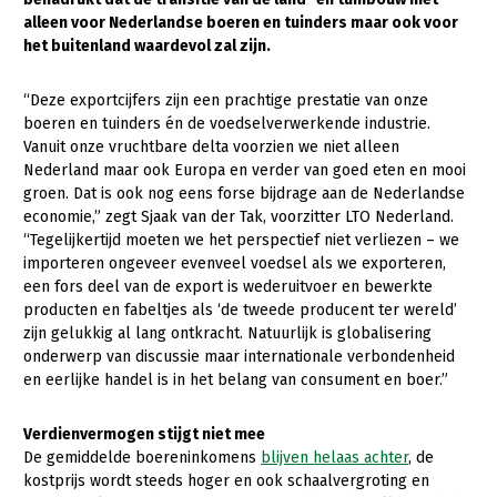
alleen voor Nederlandse boeren en tuinders maar ook voor
Gezonde planten
het buitenland waardevol zal zijn.
Gezonde dieren
“Deze exportcijfers zijn een prachtige prestatie van onze
Natuur, klimaat en energie
boeren en tuinders én de voedselverwerkende industrie.
Vanuit onze vruchtbare delta voorzien we niet alleen
Bodem en water
Nederland maar ook Europa en verder van goed eten en mooi
groen. Dat is ook nog eens forse bijdrage aan de Nederlandse
Platteland en omgeving
economie,” zegt Sjaak van der Tak, voorzitter LTO Nederland.
Mens, ondernemerschap en onderwijs
“Tegelijkertijd moeten we het perspectief niet verliezen – we
importeren ongeveer evenveel voedsel als we exporteren,
Internationaal
een fors deel van de export is wederuitvoer en bewerkte
producten en fabeltjes als ‘de tweede producent ter wereld’
Sectoren
zijn gelukkig al lang ontkracht. Natuurlijk is globalisering
onderwerp van discussie maar internationale verbondenheid
Dier
en eerlijke handel is in het belang van consument en boer.”
Plant
Biologische Landbouw
Verdienvermogen stijgt niet mee
Multifunctionele landbouw
Geitenhouderij
Akkerbouw
De gemiddelde boereninkomens
blijven helaas achter
, de
kostprijs wordt steeds hoger en ook schaalvergroting en
Kalverhouderij
Biologische Landbouw
Multifunctioneel