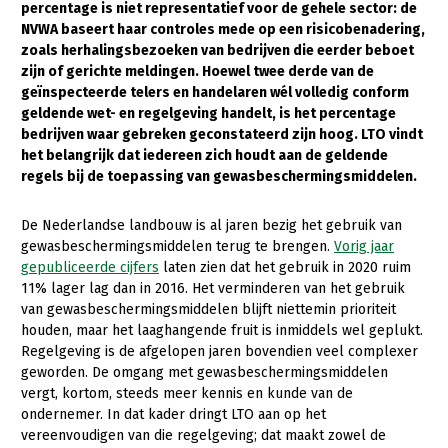
percentage is niet representatief voor de gehele sector: de
NVWA baseert haar controles mede op een risicobenadering,
Gezonde planten
zoals herhalingsbezoeken van bedrijven die eerder beboet
Gezonde dieren
zijn of gerichte meldingen. Hoewel twee derde van de
geïnspecteerde telers en handelaren wél volledig conform
Natuur, klimaat en energie
geldende wet- en regelgeving handelt, is het percentage
bedrijven waar gebreken geconstateerd zijn hoog. LTO vindt
Bodem en water
het belangrijk dat iedereen zich houdt aan de geldende
regels bij de toepassing van gewasbeschermingsmiddelen.
Platteland en omgeving
Mens, ondernemerschap en onderwijs
De Nederlandse landbouw is al jaren bezig het gebruik van
gewasbeschermingsmiddelen terug te brengen.
Vorig jaar
Internationaal
gepubliceerde cijfers
laten zien dat het gebruik in 2020 ruim
11% lager lag dan in 2016. Het verminderen van het gebruik
Sectoren
van gewasbeschermingsmiddelen blijft niettemin prioriteit
houden, maar het laaghangende fruit is inmiddels wel geplukt.
Dier
Regelgeving is de afgelopen jaren bovendien veel complexer
Plant
Biologische Landbouw
geworden. De omgang met gewasbeschermingsmiddelen
vergt, kortom, steeds meer kennis en kunde van de
Multifunctionele landbouw
Geitenhouderij
Akkerbouw
ondernemer. In dat kader dringt LTO aan op het
vereenvoudigen van die regelgeving; dat maakt zowel de
Kalverhouderij
Biologische Landbouw
Multifunctioneel