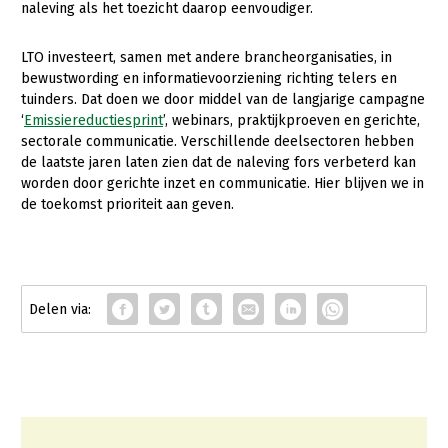
Onderwerpen
naleving als het toezicht daarop eenvoudiger.
Konijnenhouderij
Bollenteelt
Vrouw en Bedrijf
Nieuws
LTO investeert, samen met andere brancheorganisaties, in
Melkveehouderij
Bomen, vaste planten en zomerbloemen
bewustwording en informatie­voorziening richting telers en
Nieuwsabonnement
tuinders. Dat doen we door middel van de langjarige campagne
Paardenhouderij
Fruitteelt
‘
Emissiereductiesprint
’, webinars, praktijkproeven en gerichte,
Webinars
Pluimveehouderij
Glastuinbouw
sectorale communicatie. Verschillende deelsectoren hebben
de laatste jaren laten zien dat de naleving fors verbeterd kan
Over LTO
Schapenhouderij
Paddenstoelen
worden door gerichte inzet en communicatie. Hier blijven we in
LTO Nederland
de toekomst prioriteit aan geven.
Varkenshouderij
Vollegrondsgroente
Mensen
Vleesveehouderij
Jaarverslag 2023
Bestuur en Directie
Vacatures
Medewerkers
Pers
Vakgroepbestuurders
Contact