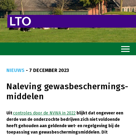
Home
NIEUWS
- 7 DECEMBER 2023
Toekomstvisie
Naleving gewasbeschermings-
Goed eten
middelen
Mooi groen
Sterk ondernemerschap
Uit
controles door de NVWA in 2022
blijkt dat ongeveer een
derde van de onderzochte bedrijven zich niet voldoende
Transitiepaden
heeft gehouden aan geldende wet- en regelgeving bij de
toepassing van gewasbeschermingsmiddelen. Dit
Thema’s