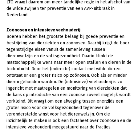
LTO vraagt daarom om meer landelijke regie in het afschot van
Fruitteelt
de wilde zwijnen ter preventie van een AVP-uitbraak in
Webinars
Nederland.
Glastuinbouw
Over LTO
Paddenstoelen
Zoönosen en intensieve veehouderij
LTO Nederland
Boeren hebben het grootste belang bij goede preventie en
Vollegrondsgroente
bestrijding van dierziekten en zoönosen. Daarbij krijgt de boer
Mensen
tegenstrijdige eisen vanuit de samenleving tussen
dierenwelzijn en de volksgezondheid. Daarin klinkt de
Jaarverslag 2023
Bestuur en Directie
maatschappelijke wens naar meer open stallen en dieren in de
buitenlucht. Door het (indirecte) contact met wilde dieren
Vacatures
Medewerkers
ontstaat er een groter risico op zoönosen. Ook als er minder
Pers
Vakgroepbestuurders
dieren gehouden worden. De (intensieve) veehouderij is zo
ingericht met maatregelen en monitoring van dierziekten dat
Contact
de kans op introductie van een zoönose zoveel mogelijk wordt
verkleind. Dit vraagt om een afweging tussen enerzijds een
groter risico voor de volksgezondheid tegenover de
veronderstelde winst voor het dierenwelzijn. Om die
inzichtelijk te maken is ook een factsheet over zoönosen en de
intensieve veehouderij meegestuurd naar de fracties.