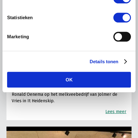
Statistieken
Marketing
LTO LOBBY
6 AUGUSTUS 2026
Kamerlid Goudzwaard (JA21)
Details tonen
bezoekt melkveehouderij in
Súdwest-Fryslân
OK
LTO Nederland ontving gisteren Tweede Kamerlid
Maarten Goudzwaard (JA21) en beleidsmedewerker
Ronald Oenema op het melkveebedrijf van Jolmer de
Vries in It Heidenskip.
Lees meer