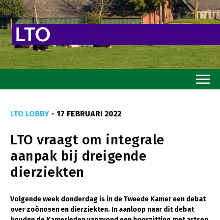
Home
LTO LOBBY
- 17 FEBRUARI 2022
Toekomstvisie
LTO vraagt om integrale
Goed eten
aanpak bij dreigende
Mooi groen
dierziekten
Sterk ondernemerschap
Transitiepaden
Volgende week donderdag is in de Tweede Kamer een debat
over zoönosen en dierziekten. In aanloop naar dit debat
Thema’s
houden de Kamerleden vanavond een hoorzitting met artsen