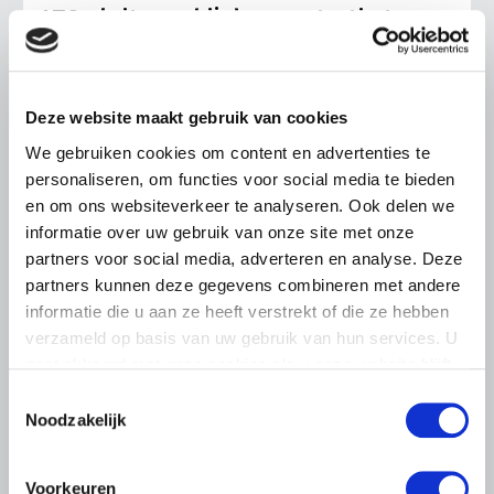
LTO sluit aan bij demonstratie tegen
dreigende onteigening
pluimveehouders
ZLTO, LLTB, LTO Noord en LTO Nederland roepen hun
Deze website maakt gebruik van cookies
leden op om op vrijdagochtend 14 augustus massaal naar
We gebruiken cookies om content en advertenties te
het voorplein van het provinciehuis in Den Bosch te
komen…
personaliseren, om functies voor social media te bieden
en om ons websiteverkeer te analyseren. Ook delen we
Lees meer
informatie over uw gebruik van onze site met onze
partners voor social media, adverteren en analyse. Deze
partners kunnen deze gegevens combineren met andere
informatie die u aan ze heeft verstrekt of die ze hebben
verzameld op basis van uw gebruik van hun services. U
gaat akkoord met onze cookies als u onze website blijft
gebruiken.
Toestemmingsselectie
Noodzakelijk
Voorkeuren