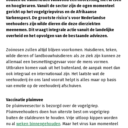
en hoogleraren. Vanuit de sector zijn de ogen momenteel
Gezonde planten
gericht op het vogelgriepvirus en de Afrikaanse
Varkenspest. De grootste risico’s voor Nederlandse
Gezonde dieren
veehouders zijn wilde dieren die deze dierziekten
meenemen. Dit vraagt integrale actie vanuit de landelijke
Natuur, klimaat en energie
overheid en het opvolgen van de bestaande adviezen.
Bodem en water
Zoönosen zullen altijd blijven voorkomen. Huisdieren, teken,
Platteland en omgeving
wilde dieren of landbouwhuisdieren: als ze ziek zijn kunnen ze
Mens, ondernemerschap en onderwijs
allemaal een besmettingsgevaar voor de mens vormen.
Uitbraken komen vaak uit het buitenland, de aanpak moet dan
Internationaal
ook integraal en internationaal zijn. Het laatste wat de
veehouderij én ons land vooruit helpt is alles maar op basis
Sectoren
van emotie op de veehouderij afschuiven.
Dier
Vaccinatie pluimvee
Biologische Landbouw
De pluimveesector is bezorgd over de vogelgriep.
Pluimveehouders doen hun uiterste best om vogelgriep
Geitenhouderij
buiten de staldeuren te houden. Vrije uitloop kippen worden
nu al
weken binnengehouden
. Maar het virus kan momenteel
Kalverhouderij