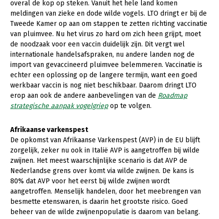
overal de kop op steken. Vanuit het hele land komen
meldingen van zieke en dode wilde vogels. LTO dringt er bij de
Konijnenhouderij
Tweede Kamer op aan om stappen te zetten richting vaccinatie
Melkveehouderij
van pluimvee. Nu het virus zo hard om zich heen grijpt, moet
de noodzaak voor een vaccin duidelijk zijn. Dit vergt wel
Paardenhouderij
internationale handelsafspraken, nu andere landen nog de
import van gevaccineerd pluimvee belemmeren. Vaccinatie is
Pluimveehouderij
echter een oplossing op de langere termijn, want een goed
Schapenhouderij
werkbaar vaccin is nog niet beschikbaar. Daarom dringt LTO
erop aan ook de andere aanbevelingen van de
Roadmap
Varkenshouderij
strategische aanpak vogelgriep
op te volgen.
Vleesveehouderij
Afrikaanse varkenspest
Plant
De opkomst van Afrikaanse Varkenspest (AVP) in de EU blijft
zorgelijk, zeker nu ook in Italië AVP is aangetroffen bij wilde
Multifunctionele landbouw
Akkerbouw
zwijnen. Het meest waarschijnlijke scenario is dat AVP de
Nederlandse grens over komt via wilde zwijnen. De kans is
Biologische Landbouw
Multifunctioneel
Onderwerpen
80% dat AVP voor het eerst bij wilde zwijnen wordt
Bollenteelt
Vrouw en Bedrijf
aangetroffen. Menselijk handelen, door het meebrengen van
Nieuws
besmette etenswaren, is daarin het grootste risico. Goed
Bomen, vaste planten en zomerbloemen
beheer van de wilde zwijnenpopulatie is daarom van belang.
Nieuwsabonnement