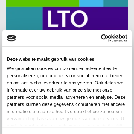
Deze website maakt gebruik van cookies
BELANGRIJKE INFORMATIE
We gebruiken cookies om content en advertenties te
personaliseren, om functies voor social media te bieden
21 JULI 2026
en om ons websiteverkeer te analyseren. Ook delen we
Rechtszekerheid van álle
informatie over uw gebruik van onze site met onze
ondernemers staat op het spel
partners voor social media, adverteren en analyse. Deze
Sinds afgelopen vrijdag zijn de emoties hoog opgelopen
partners kunnen deze gegevens combineren met andere
bij Brabantse pluimveehouders. Het voorgenomen
informatie die u aan ze heeft verstrekt of die ze hebben
besluit van Gedeputeerde Staten van Noord-Brabant om
verzameld op basis van uw gebruik van hun services. U
de rechtsgeldige…
gaat akkoord met onze cookies als u onze website blijft
Lees meer
gebruiken.