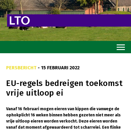
Home
PERSBERICHT
- 15 FEBRUARI 2022
Toekomstvisie
EU-regels bedreigen toekomst
Goed eten
vrije uitloop ei
Mooi groen
Sterk ondernemerschap
Vanaf 16 februari mogen eieren van kippen die vanwege de
ophokplicht 16 weken binnen hebben gezeten niet meer als
Transitiepaden
vrije uitloop eieren worden verkocht. Deze eieren worden
vanaf dat moment afgewaardeerd tot scharrelei. Een flinke
Thema’s