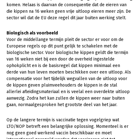
Onderwerpen
komen. Helaas is daarvan de consequentie dat de eieren van
Konijnenhouderij
Bollenteelt
Vrouw en Bedrijf
die kippen na 16 weken geen vrije uitloop eieren meer zijn. De
Nieuws
sector wil dat de EU deze regel dit jaar buiten werking stelt.
Melkveehouderij
Bomen, vaste planten en zomerbloemen
Nieuwsabonnement
Paardenhouderij
Fruitteelt
Biologisch als voorbeeld
Webinars
Voor de middellange termijn pleit de sector er voor om de
Pluimveehouderij
Glastuinbouw
Europese regels op dit punt gelijk te schakelen met de
Over LTO
biologische sector. Voor biologische kippen geldt die termijn
Schapenhouderij
Paddenstoelen
van 16 weken niet bij een door de overheid ingestelde
LTO Nederland
Varkenshouderij
Vollegrondsgroente
ophokplicht en is de basisregel dat kippen minimaal een
derde van hun leven moeten beschikken over een uitloop. Als
Mensen
Vleesveehouderij
compensatie voor het tijdelijk wegvallen van de uitloop voor
de kippen geven pluimveehouders de kippen in de stal
Jaarverslag 2023
Bestuur en Directie
allerlei afleidingsmateriaal en is veelal een overdekte uitloop
Vacatures
Medewerkers
aanwezig. Zodra het kan zullen de kippen weer naar buiten
gaan, normaalgesproken het grootste deel van het jaar.
Pers
Vakgroepbestuurders
Contact
Op de langere termijn is vaccinatie tegen vogelgriep wat
LTO/NOP betreft een belangrijke oplossing. Momenteel is er
nog geen goed werkend vaccin beschikbaar en moet