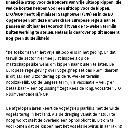
financiële strop voor de houders van vrije uitloop kippen, die
wel de kosten hebben voor een uitloop voor de kippen.
Gezonde planten
LTO/NOP heeft bij minister Staghouwer (LNV) en in de EU
Gezonde dieren
opgeroepen om deze onwerkbare Europese regels aan te
passen én dit jaar het voorschrift van de 16-weken termijn
Natuur, klimaat en energie
buiten werking te stellen. Helaas is daarover op dit moment
nog geen duidelijkheid.
Bodem en water
Platteland en omgeving
“De toekomst van het vrije uitloop ei is in het geding. En dat
terwijl de sector hiermee juist inspeelt op de
Mens, ondernemerschap en onderwijs
maatschappelijke wens om kippen naar buiten te laten. De
Europese regelgeving over vogelgriep zet ons klem, daarom
Internationaal
is dit jaar een uitzondering op de 16-weken termijn
noodzakelijk. Op de langere termijn is vaccinatie – veilig en
Sectoren
betaalbaar – een oplossing,” zegt Kees de Jong, voorzitter LTO
Pluimveehouderij/NOP.
Dier
Plant
Biologische Landbouw
De afgelopen jaren keert de vogelgriep jaarlijks met de wilde
vogels terug in het land. Als de dreiging vanuit de natuur te
Multifunctionele landbouw
Geitenhouderij
Akkerbouw
hoog wordt stelt de overheid een ophokplicht in. Dit om te
Kalverhouderij
Biologische Landbouw
Multifunctioneel
voorkomen dat de kippen met het vogelgriepvirus in aanraking