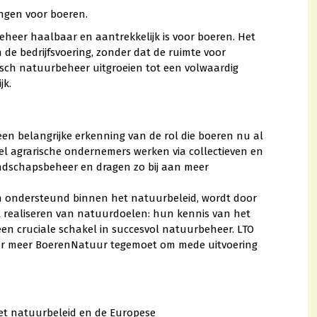
tingen voor boeren.
heer haalbaar en aantrekkelijk is voor boeren. Het
e bedrijfsvoering, zonder dat de ruimte voor
sch natuurbeheer uitgroeien tot een volwaardig
jk.
en belangrijke erkenning van de rol die boeren nu al
eel agrarische ondernemers werken via collectieven en
andschapsbeheer en dragen zo bij aan meer
n ondersteund binnen het natuurbeleid, wordt door
t realiseren van natuurdoelen: hun kennis van het
een cruciale schakel in succesvol natuurbeheer. LTO
er meer BoerenNatuur tegemoet om mede uitvoering
 het natuurbeleid en de Europese