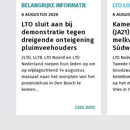
BELANGRIJKE INFORMATIE
LTO L
6 AUGUSTUS 2026
6 AUGUS
LTO sluit aan bij
Kame
demonstratie tegen
(JA21
dreigende onteigening
melkv
pluimveehouders
Súdw
ZLTO, LLTB, LTO Noord en LTO
LTO Nede
Nederland roepen hun leden op om
Tweede 
op vrijdagochtend 14 augustus
Goudzwa
massaal naar het voorplein van het
beleids
provinciehuis in Den Bosch te
op het m
komen…
Vries in 
Lees meer