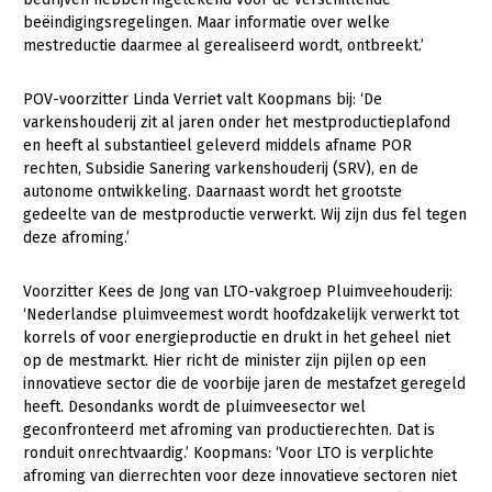
Onderwerpen
beëindigingsregelingen. Maar informatie over welke
Konijnenhouderij
Bollenteelt
Vrouw en Bedrijf
mestreductie daarmee al gerealiseerd wordt, ontbreekt.’
Nieuws
Melkveehouderij
Bomen, vaste planten en zomerbloemen
Nieuwsabonnement
POV-voorzitter Linda Verriet valt Koopmans bij: ‘De
Paardenhouderij
Fruitteelt
varkenshouderij zit al jaren onder het mestproductieplafond
Webinars
en heeft al substantieel geleverd middels afname POR
Pluimveehouderij
Glastuinbouw
rechten, Subsidie Sanering varkenshouderij (SRV), en de
Over LTO
Schapenhouderij
Paddenstoelen
autonome ontwikkeling. Daarnaast wordt het grootste
gedeelte van de mestproductie verwerkt. Wij zijn dus fel tegen
LTO Nederland
Varkenshouderij
Vollegrondsgroente
deze afroming.’
Mensen
Vleesveehouderij
Voorzitter Kees de Jong van LTO-vakgroep Pluimveehouderij:
Jaarverslag 2023
Bestuur en Directie
‘Nederlandse pluimveemest wordt hoofdzakelijk verwerkt tot
korrels of voor energieproductie en drukt in het geheel niet
Vacatures
Medewerkers
op de mestmarkt. Hier richt de minister zijn pijlen op een
Pers
Vakgroepbestuurders
innovatieve sector die de voorbije jaren de mestafzet geregeld
heeft. Desondanks wordt de pluimveesector wel
Contact
geconfronteerd met afroming van productierechten. Dat is
ronduit onrechtvaardig.’ Koopmans: ‘Voor LTO is verplichte
afroming van dierrechten voor deze innovatieve sectoren niet