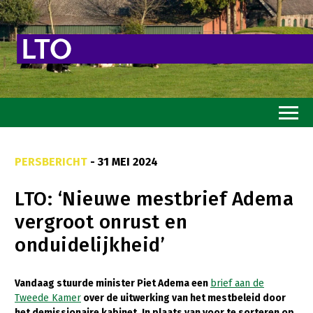
Home
PERSBERICHT
- 31 MEI 2024
Toekomstvisie
LTO: ‘Nieuwe mestbrief Adema
Goed eten
vergroot onrust en
Mooi groen
onduidelijkheid’
Sterk ondernemerschap
Transitiepaden
Vandaag stuurde minister Piet Adema een
brief aan de
Tweede Kamer
over de uitwerking van het mestbeleid door
Thema’s
het demissionaire kabinet. In plaats van voor te sorteren op