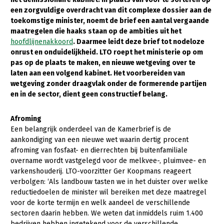
een zorgvuldige overdracht van dit complexe dossier aan de
Gezonde planten
toekomstige minister, noemt de brief een aantal vergaande
maatregelen die haaks staan op de ambities uit het
Gezonde dieren
hoofdlijnenakkoord
. Daarmee leidt deze brief tot nodeloze
onrust en onduidelijkheid. LTO roept het ministerie op om
Natuur, klimaat en energie
pas op de plaats te maken, en nieuwe wetgeving over te
Bodem en water
laten aan een volgend kabinet. Het voorbereiden van
wetgeving zonder draagvlak onder de formerende partijen
Platteland en omgeving
en in de sector, dient geen constructief belang.
Mens, ondernemerschap en onderwijs
Afroming
Internationaal
Een belangrijk onderdeel van de Kamerbrief is de
aankondiging van een nieuwe wet waarin dertig procent
Sectoren
afroming van fosfaat- en dierrechten bij buitenfamiliale
overname wordt vastgelegd voor de melkvee-, pluimvee- en
Dier
varkenshouderij. LTO-voorzitter Ger Koopmans reageert
verbolgen: ‘Als landbouw tasten we in het duister over welke
Plant
Biologische Landbouw
reductiedoelen de minister wil bereiken met deze maatregel
Multifunctionele landbouw
Geitenhouderij
Akkerbouw
voor de korte termijn en welk aandeel de verschillende
sectoren daarin hebben. We weten dat inmiddels ruim 1.400
Kalverhouderij
Biologische Landbouw
Multifunctioneel
bedrijven hebben ingetekend voor de verschillende