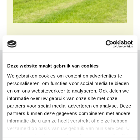
Deze website maakt gebruik van cookies
Gerelateerd nieuws
We gebruiken cookies om content en advertenties te
Abonneren via RSS
Abonneren via e-mail
personaliseren, om functies voor social media te bieden
en om ons websiteverkeer te analyseren. Ook delen we
informatie over uw gebruik van onze site met onze
partners voor social media, adverteren en analyse. Deze
partners kunnen deze gegevens combineren met andere
informatie die u aan ze heeft verstrekt of die ze hebben
verzameld op basis van uw gebruik van hun services. U
gaat akkoord met onze cookies als u onze website blijft