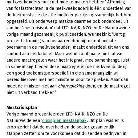
melkveehouders nu acuut mee te maken hebben.’ Afroming
van fosfaatrechten in de melkveehouderij is één onderdeel van
de toekomstvisie die alle melkveepartijen gezamenlijk hebben
opgesteld. Dit onderwerp maakte daarmee ook onderdeel uit
van het ‘mestcrisisplan’ dat LTO, NAJK, NZO en De Natuurweide
vorige maand gezamenlijk publiceerden. Wunnekink: ‘Dertig
procent afroming van fosfaatrechten bij buitenfamiliale
overname in de melkveehouderij maakt onderdeel uit van ons
aanbod aan het kabinet. Maar wel in combinatie met tal van
andere maatregelen waar het integraal mee samenhangt. Juist
in samenhang bieden deze maatregelen de melkveehouderij
een goed toekomstperspectief. In die samenhang zijn wij
bereid hierover met het ministerie door te spreken. Maar dan
moet de minister niet aan
cherrypicking
doen, en de maatregel
niet uit verband trekken.’
Mestcrisisplan
Vorige maand presenteerden LTO, NAJK, NZO en De
Natuurweide een ‘
crisisplan mestaanpak
’. Dit plan was en is
erop gericht dat de overheid en de sector gezamenlijk
stappen zetten om te voorkomen dat duizenden bedrijven in