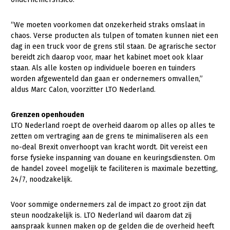
Onderwerpen
Konijnenhouderij
Bollenteelt
Vrouw en Bedrijf
Nieuws
“We moeten voorkomen dat onzekerheid straks omslaat in
Melkveehouderij
Bomen, vaste planten en zomerbloemen
chaos. Verse producten als tulpen of tomaten kunnen niet een
Nieuwsabonnement
dag in een truck voor de grens stil staan. De agrarische sector
Paardenhouderij
Fruitteelt
bereidt zich daarop voor, maar het kabinet moet ook klaar
Webinars
staan. Als alle kosten op individuele boeren en tuinders
Pluimveehouderij
Glastuinbouw
worden afgewenteld dan gaan er ondernemers omvallen,”
Over LTO
Schapenhouderij
Paddenstoelen
aldus Marc Calon, voorzitter LTO Nederland.
LTO Nederland
Varkenshouderij
Vollegrondsgroente
Grenzen openhouden
Mensen
LTO Nederland roept de overheid daarom op alles op alles te
Vleesveehouderij
zetten om vertraging aan de grens te minimaliseren als een
Jaarverslag 2023
Bestuur en Directie
no-deal Brexit onverhoopt van kracht wordt. Dit vereist een
forse fysieke inspanning van douane en keuringsdiensten. Om
Vacatures
Medewerkers
de handel zoveel mogelijk te faciliteren is maximale bezetting,
Pers
Vakgroepbestuurders
24/7, noodzakelijk.
Contact
Voor sommige ondernemers zal de impact zo groot zijn dat
steun noodzakelijk is. LTO Nederland wil daarom dat zij
aanspraak kunnen maken op de gelden die de overheid heeft