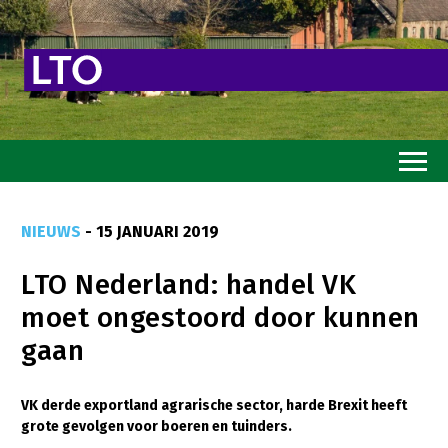
Home
NIEUWS
- 15 JANUARI 2019
Toekomstvisie
LTO Nederland: handel VK
Goed eten
moet ongestoord door kunnen
Mooi groen
gaan
Sterk ondernemerschap
Transitiepaden
VK derde exportland agrarische sector, harde Brexit heeft
grote gevolgen voor boeren en tuinders.
Thema’s