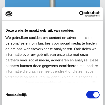
NIEUWS
26 OKTOBER 2022
Deze website maakt gebruik van cookies
Compensatieregeling Brexit-fonds
We gebruiken cookies om content en advertenties te
per 1 november open
personaliseren, om functies voor social media te bieden
en om ons websiteverkeer te analyseren. Ook delen we
De compensatieregeling voor bedrijven die schade (gaan)
informatie over uw gebruik van onze site met onze
leiden als gevolg van de Brexit wordt per 1 november
opengesteld. Het gaat om de regeling Brexit Adjustment
partners voor social media, adverteren en analyse. Deze
Reserve…
partners kunnen deze gegevens combineren met andere
informatie die u aan ze heeft verstrekt of die ze hebben
Lees meer
verzameld op basis van uw gebruik van hun services. U
gaat akkoord met onze cookies als u onze website blijft
gebruiken.
Toestemmingsselectie
Noodzakelijk