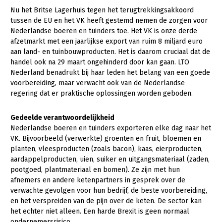
Nu het Britse Lagerhuis tegen het terugtrekkingsakkoord
Gezonde planten
tussen de EU en het VK heeft gestemd nemen de zorgen voor
Nederlandse boeren en tuinders toe. Het VK is onze derde
Gezonde dieren
afzetmarkt met een jaarlijkse export van ruim 8 miljard euro
aan land- en tuinbouwproducten. Het is daarom cruciaal dat de
Natuur, klimaat en energie
handel ook na 29 maart ongehinderd door kan gaan. LTO
Bodem en water
Nederland benadrukt bij haar leden het belang van een goede
voorbereiding, maar verwacht ook van de Nederlandse
Platteland en omgeving
regering dat er praktische oplossingen worden geboden.
Mens, ondernemerschap en onderwijs
Gedeelde verantwoordelijkheid
Internationaal
Nederlandse boeren en tuinders exporteren elke dag naar het
VK. Bijvoorbeeld (verwerkte) groenten en fruit, bloemen en
Sectoren
planten, vleesproducten (zoals bacon), kaas, eierproducten,
aardappelproducten, uien, suiker en uitgangsmateriaal (zaden,
Dier
pootgoed, plantmateriaal en bomen). Ze zijn met hun
afnemers en andere ketenpartners in gesprek over de
Plant
Biologische Landbouw
verwachte gevolgen voor hun bedrijf, de beste voorbereiding,
Multifunctionele landbouw
Geitenhouderij
Akkerbouw
en het verspreiden van de pijn over de keten. De sector kan
het echter niet alleen. Een harde Brexit is geen normaal
Kalverhouderij
Biologische Landbouw
Multifunctioneel
ondernemersrisico.