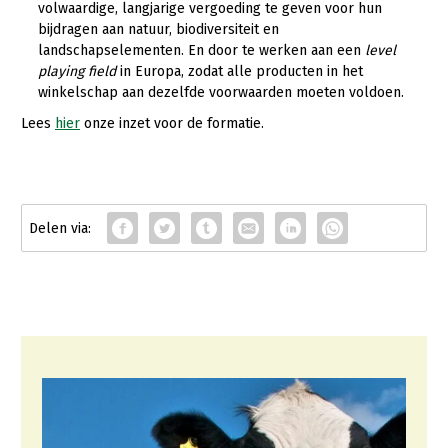
Onderwerpen
volwaardige, langjarige vergoeding te geven voor hun
Konijnenhouderij
Bollenteelt
Vrouw en Bedrijf
bijdragen aan natuur, biodiversiteit en
Nieuws
landschapselementen. En door te werken aan een
level
Melkveehouderij
Bomen, vaste planten en zomerbloemen
playing field
in Europa, zodat alle producten in het
Nieuwsabonnement
winkelschap aan dezelfde voorwaarden moeten voldoen.
Paardenhouderij
Fruitteelt
Webinars
Lees
hier
onze inzet voor de formatie.
Pluimveehouderij
Glastuinbouw
Over LTO
Schapenhouderij
Paddenstoelen
LTO Nederland
Varkenshouderij
Vollegrondsgroente
Mensen
Vleesveehouderij
Jaarverslag 2023
Bestuur en Directie
Vacatures
Medewerkers
Pers
Vakgroepbestuurders
Contact