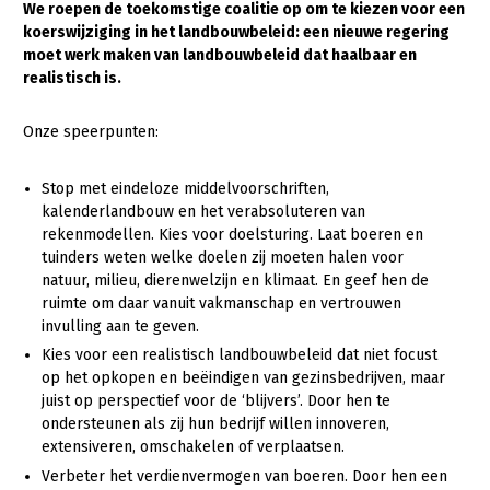
We roepen de toekomstige coalitie op om te kiezen voor een
koerswijziging in het landbouwbeleid: een nieuwe regering
Gezonde planten
moet werk maken van landbouwbeleid dat haalbaar en
Gezonde dieren
realistisch is.
Natuur, klimaat en energie
Onze speerpunten:
Bodem en water
Stop met eindeloze middelvoorschriften,
Platteland en omgeving
kalenderlandbouw en het verabsoluteren van
rekenmodellen. Kies voor doelsturing. Laat boeren en
Mens, ondernemerschap en onderwijs
tuinders weten welke doelen zij moeten halen voor
Internationaal
natuur, milieu, dierenwelzijn en klimaat. En geef hen de
ruimte om daar vanuit vakmanschap en vertrouwen
Sectoren
invulling aan te geven.
Kies voor een realistisch landbouwbeleid dat niet focust
Dier
op het opkopen en beëindigen van gezinsbedrijven, maar
juist op perspectief voor de ‘blijvers’. Door hen te
Plant
Biologische Landbouw
ondersteunen als zij hun bedrijf willen innoveren,
Multifunctionele landbouw
Geitenhouderij
Akkerbouw
extensiveren, omschakelen of verplaatsen.
Verbeter het verdienvermogen van boeren. Door hen een
Kalverhouderij
Biologische Landbouw
Multifunctioneel