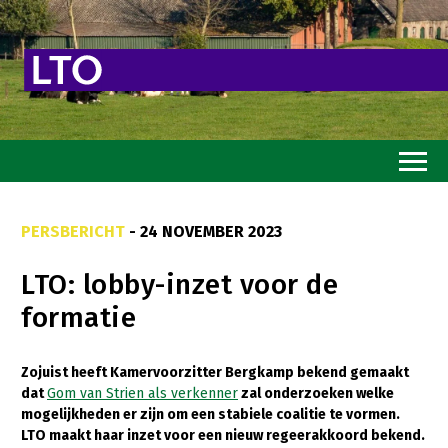
Home
PERSBERICHT
- 24 NOVEMBER 2023
Toekomstvisie
LTO: lobby-inzet voor de
Goed eten
formatie
Mooi groen
Sterk ondernemerschap
Zojuist heeft Kamervoorzitter Bergkamp bekend gemaakt
dat
Gom van Strien als verkenner
zal onderzoeken welke
Transitiepaden
mogelijkheden er zijn om een stabiele coalitie te vormen.
LTO maakt haar inzet voor een nieuw regeerakkoord bekend.
Thema’s