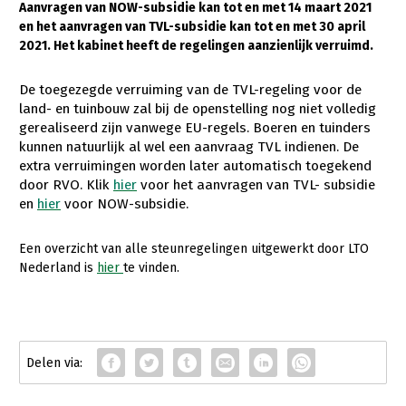
Aanvragen van NOW-subsidie kan tot en met 14 maart 2021
en het aanvragen van TVL-subsidie kan tot en met 30 april
Gezonde planten
2021. Het kabinet heeft de regelingen aanzienlijk verruimd.
Gezonde dieren
De toegezegde verruiming van de TVL-regeling voor de
Natuur, klimaat en energie
land- en tuinbouw zal bij de openstelling nog niet volledig
gerealiseerd zijn vanwege EU-regels. Boeren en tuinders
Bodem en water
kunnen natuurlijk al wel een aanvraag TVL indienen. De
Platteland en omgeving
extra verruimingen worden later automatisch toegekend
door RVO. Klik
hier
voor het aanvragen van TVL- subsidie
Mens, ondernemerschap en onderwijs
en
hier
voor NOW-subsidie.
Internationaal
Een overzicht van alle steunregelingen uitgewerkt door LTO
Sectoren
Nederland is
hier
te vinden.
Dier
Plant
Biologische Landbouw
Multifunctionele landbouw
Geitenhouderij
Akkerbouw
Kalverhouderij
Biologische Landbouw
Multifunctioneel