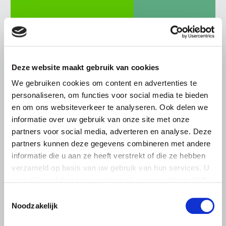
UITNODIGING
21 JULI 2026
Deze website maakt gebruik van cookies
Ronde tafel over verzekerbaarheid
We gebruiken cookies om content en advertenties te
van technologische innovaties in de
personaliseren, om functies voor social media te bieden
land- en tuinbouwsector
en om ons websiteverkeer te analyseren. Ook delen we
informatie over uw gebruik van onze site met onze
LTO en het Verbond van Verzekeraars organiseren op 22
partners voor social media, adverteren en analyse. Deze
september 2026 een bijeenkomst over de
verzekerbaarheid van technologische innovaties in de
partners kunnen deze gegevens combineren met andere
land- en tuinbouw.
informatie die u aan ze heeft verstrekt of die ze hebben
verzameld op basis van uw gebruik van hun services. U
Lees meer
gaat akkoord met onze cookies als u onze website blijft
gebruiken.
Toestemmingsselectie
Noodzakelijk