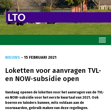
Home
NIEUWS
- 15 FEBRUARI 2021
Toekomstvisie
Loketten voor aanvragen TVL-
Goed eten
en NOW-subsidie open
Mooi groen
Sterk ondernemerschap
Vandaag openen de loketten voor het aanvragen van de TVL-
en NOW-subsidie voor het eerste kwartaal van 2021. Ook
Transitiepaden
boeren en tuinders kunnen, mits voldaan aan de
voorwaarden, gebruik maken van deze regelingen.
Thema’s