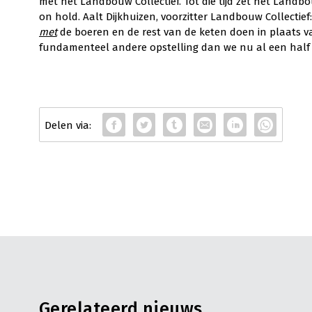
met het Landbouw Collectief. Tot die tijd zet het Landbo
on hold. Aalt Dijkhuizen, voorzitter Landbouw Collectief
met
de boeren en de rest van de keten doen in plaats v
fundamenteel andere opstelling dan we nu al een half j
Gerelateerd nieuws