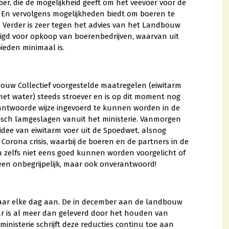
er, die de mogelijkheid geeft om het veevoer voor de
. En vervolgens mogelijkheden biedt om boeren te
t. Verder is zeer tegen het advies van het Landbouw
digd voor opkoop van boerenbedrijven, waarvan uit
ieden minimaal is.
ouw Collectief voorgestelde maatregelen (eiwitarm
et water) steeds stroever en is op dit moment nog
antwoorde wijze ingevoerd te kunnen worden in de
idisch lamgeslagen vanuit het ministerie. Vanmorgen
idee van eiwitarm voer uit de Spoedwet, alsnog
 Corona crisis, waarbij de boeren en de partners in de
zelfs niet eens goed kunnen worden voorgelicht of
een onbegrijpelijk, maar ook onverantwoord!
aar elke dag aan. De in december aan de landbouw
aar is al meer dan geleverd door het houden van
ministerie schrijft deze reducties continu toe aan