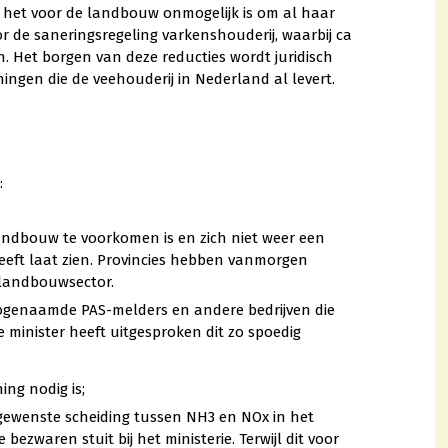
 het voor de landbouw onmogelijk is om al haar
r de saneringsregeling varkenshouderij, waarbij ca
 Het borgen van deze reducties wordt juridisch
ngen die de veehouderij in Nederland al levert.
:
andbouw te voorkomen is en zich niet weer een
eeft laat zien. Provincies hebben vanmorgen
 landbouwsector.
zogenaamde PAS-melders en andere bedrijven die
inister heeft uitgesproken dit zo spoedig
ng nodig is;
e gewenste scheiding tussen NH3 en NOx in het
ezwaren stuit bij het ministerie. Terwijl dit voor