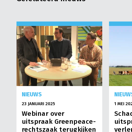
NIEUWS
NIEUW
23 JANUARI 2025
1 MEI 20
Webinar over
Schad
uitspraak Greenpeace-
uitsp
rechtszaak terugkijken
verle