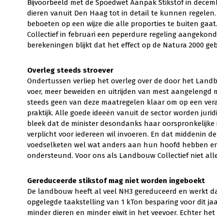
Bijvoorbeeld met de Spoedwet Aanpak Stikstof in decemb
dieren vanuit Den Haag tot in detail te kunnen regelen
beboeten op een wijze die alle proporties te buiten gaa
Collectief in februari een peperdure regeling aangekon
berekeningen blijkt dat het effect op de Natura 2000 geb
Overleg steeds stroever
Ondertussen verliep het overleg over de door het Landb
voer, meer beweiden en uitrijden van mest aangelengd m
steeds geen van deze maatregelen klaar om op een ver
praktijk. Alle goede ideeën vanuit de sector worden jur
bleek dat de minister desondanks haar oorspronkelijke 
verplicht voor iedereen wil invoeren. En dat middenin de
voedselketen wel wat anders aan hun hoofd hebben en 
ondersteund. Voor ons als Landbouw Collectief niet all
Gereduceerde stikstof mag niet worden ingeboekt
De landbouw heeft al veel NH3 gereduceerd en werkt d
opgelegde taakstelling van 1 kTon besparing voor dit j
minder dieren en minder eiwit in het veevoer. Echter het 