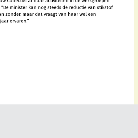
uw Collectief al haar activiteiten in de werkgroepen
: “De minister kan nog steeds de reductie van stikstof
an zonder, maar dat vraagt van haar wel een
aar ervaren.”