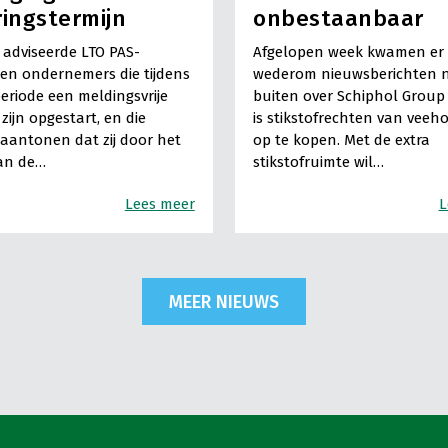
ringstermijn
onbestaanbaar
adviseerde LTO PAS-
Afgelopen week kwamen er
en ondernemers die tijdens
wederom nieuwsberichten 
eriode een meldingsvrije
buiten over Schiphol Group 
t zijn opgestart, en die
is stikstofrechten van veeh
antonen dat zij door het
op te kopen. Met de extra
van de…
stikstofruimte wil…
Lees meer
L
MEER NIEUWS