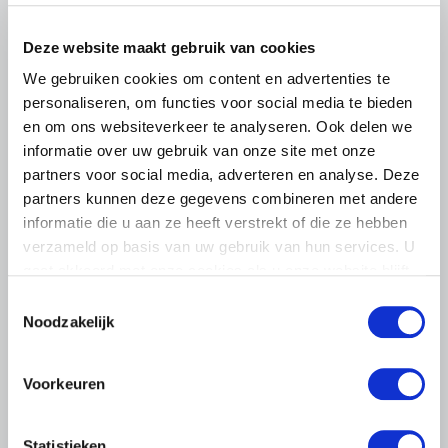
leden op om op vrijdagochtend 14 augustus massaal naar
het voorplein van het provinciehuis in Den Bosch te
komen…
Deze website maakt gebruik van cookies
Lees meer
We gebruiken cookies om content en advertenties te
personaliseren, om functies voor social media te bieden
en om ons websiteverkeer te analyseren. Ook delen we
informatie over uw gebruik van onze site met onze
partners voor social media, adverteren en analyse. Deze
partners kunnen deze gegevens combineren met andere
informatie die u aan ze heeft verstrekt of die ze hebben
verzameld op basis van uw gebruik van hun services. U
gaat akkoord met onze cookies als u onze website blijft
gebruiken.
Toestemmingsselectie
Noodzakelijk
Voorkeuren
Statistieken