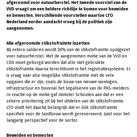
afgeroomd voor natuurherstel. Het tweede voorstel van de
VVD vraagt om een heldere richtlijn te komen voor beweiden
Gezonde planten
en bemesten. Verschillende voorstellen waartoe LTO
Gezonde dieren
Nederland eerder aandacht vroeg bij de politiek zijn
aangenomen.
Natuur, klimaat en energie
Alle afgeroomde stikstofruimte inzetten
Bodem en water
Bij extern salderen wordt 30% van de stikstofruimte opzijgezet
Platteland en omgeving
voor natuurherstel. Met de aangenomen motie van de VVD en
CDA moet geborgd worden dat alle niet gebruikte
Mens, ondernemerschap en onderwijs
stikstofruimte daarna terechtkomt in het registratiesysteem. Er
is vraag naar alle mogelijke stikstofruimte met de vele
Internationaal
opgaven die er zijn, zoals de bouw van nieuwe woningen,
infrastructuur en bovenal het legaliseren van de PAS-melders.
Sectoren
In reactie op de motie gaf minister Schouten aan dat er een
zekere prioritering zit bij het uitdelen van de stikstofruimte.
Dier
LTO vindt het daarbij belangrijk dat er óók stikstofruimte
Plant
Biologische Landbouw
specifiek voor de landbouw wordt gereserveerd. Juist voor het
langjarig perspectief voor de sector.
Multifunctionele landbouw
Geitenhouderij
Akkerbouw
Kalverhouderij
Biologische Landbouw
Multifunctioneel
Beweiden en bemesten