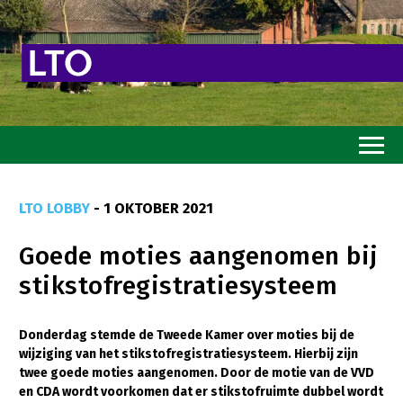
Home
LTO LOBBY
- 1 OKTOBER 2021
Toekomstvisie
Goede moties aangenomen bij
Goed eten
stikstofregistratiesysteem
Mooi groen
Sterk ondernemerschap
Donderdag stemde de Tweede Kamer over moties bij de
wijziging van het stikstofregistratiesysteem. Hierbij zijn
Transitiepaden
twee goede moties aangenomen. Door de motie van de VVD
en CDA wordt voorkomen dat er stikstofruimte dubbel wordt
Thema’s