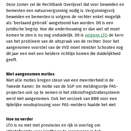
Onderwerpen
Deze zomer zei de Rechtbank Overijssel dat voor beweiden en
Konijnenhouderij
Bollenteelt
Vrouw en Bedrijf
bemesten een natuurvergunning nodig is. Vergunningsvrij
Nieuws
beweiden en bemesten is volgens de rechter enkel mogelijk
Melkveehouderij
Bomen, vaste planten en zomerbloemen
als ‘bestaand gebruik’ aangetoond kan worden. Dit is een
Nieuwsabonnement
juridische begrip. Hoe die onderbouwing er dan wel uit moet
Paardenhouderij
Fruitteelt
komen te zien is nu nog onduidelijk. Dit is
volgens LTO
de kern
Webinars
Pluimveehouderij
Glastuinbouw
van het probleem van de uitspraak van de rechter. Door het
aangenomen voorstel van de VVD moet minister Schouten nog
Over LTO
Schapenhouderij
Paddenstoelen
dit jaar een met een heldere richtlijn komen die duidelijkheid
LTO Nederland
geeft.
Varkenshouderij
Vollegrondsgroente
Mensen
Vleesveehouderij
Niet aangenomen moties
Niet alle moties kregen steun van een meerderheid in de
Jaarverslag 2023
Bestuur en Directie
Tweede Kamer. De motie van de SGP om meldingsvrije PAS-
Vacatures
Medewerkers
projecten ook op te nemen in het stikstofregistratiesysteem
werd niet aangenomen. Ook het verzoek van BBB voor een
Pers
Vakgroepbestuurders
tijdelijke noodoplossing voor PAS-melders haalde het niet.
Contact
Hoe nu verder
LTO is nu met met provincies en rijk in overleg om