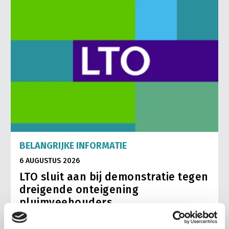
BELANGRIJKE INFORMATIE
6 AUGUSTUS 2026
LTO sluit aan bij demonstratie tegen
dreigende onteigening
pluimveehouders
ZLTO, LLTB, LTO Noord en LTO Nederland roepen hun