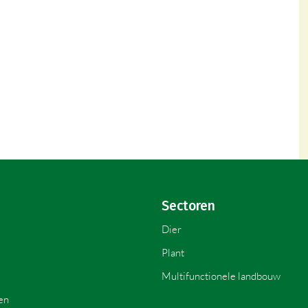
Sectoren
Dier
Plant
Multifunctionele landbouw
en