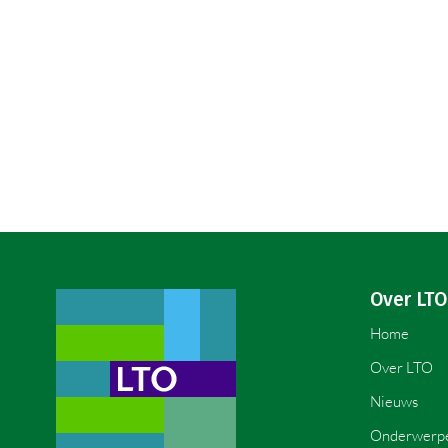
Over LTO
Home
Over LTO
Nieuws
Onderwerp