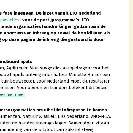
e fase ingegaan. De inzet vanuit LTO Nederland
ngsmanifest
voor de partijprogramma’s.
LTO
lende organisaties handreikingen gedaan aan de
n voorzien van inbreng op zowel de hoofdlijnen als
lg op deze pagina de inbreng die gestuurd is door
LandbouwImpuls
, Agrifirm en Vion suggesties aangedragen voor het
dbouwImpuls ontving informateur Mariëtte Hamer een
 tuinbouwsector. Voor Nederland moet dit resulteren
ensen. Voor boeren en tuinders betekent dit beleid
ees hier meer
mersorganisaties om uit stikstofimpasse te komen
umenten, Natuur & Milieu, LTO Nederland, VNO-NCW,
den de handen ineengeslagen. Samen doen zij aan
mindering van de uitstoot van stikstof stevig