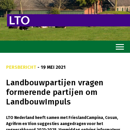
Home
PERSBERICHT
- 19 MEI 2021
Toekomstvisie
Landbouwpartijen vragen
Goed eten
formerende partijen om
Mooi groen
LandbouwImpuls
Sterk ondernemerschap
Transitiepaden
LTO Nederland heeft samen met FrieslandCampina, Cosun,
Agrifirm en Vion suggesties aangedragen voor het
Thema’s
regeerakkoord 2021-2025. Vanmiddag ontving informateur