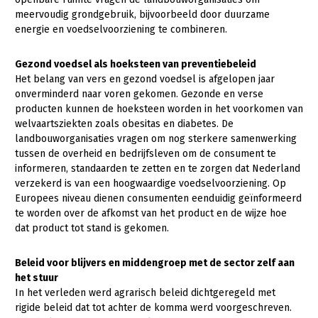
Onderwerpen
meervoudig grondgebruik, bijvoorbeeld door duurzame
Konijnenhouderij
Bollenteelt
Vrouw en Bedrijf
energie en voedselvoorziening te combineren.
Nieuws
Melkveehouderij
Bomen, vaste planten en zomerbloemen
Nieuwsabonnement
Gezond voedsel als hoeksteen van preventiebeleid
Paardenhouderij
Fruitteelt
Het belang van vers en gezond voedsel is afgelopen jaar
Webinars
onverminderd naar voren gekomen. Gezonde en verse
Pluimveehouderij
Glastuinbouw
producten kunnen de hoeksteen worden in het voorkomen van
Over LTO
Schapenhouderij
Paddenstoelen
welvaartsziekten zoals obesitas en diabetes. De
landbouworganisaties vragen om nog sterkere samenwerking
LTO Nederland
Varkenshouderij
Vollegrondsgroente
tussen de overheid en bedrijfsleven om de consument te
informeren, standaarden te zetten en te zorgen dat Nederland
Mensen
Vleesveehouderij
verzekerd is van een hoogwaardige voedselvoorziening. Op
Jaarverslag 2023
Bestuur en Directie
Europees niveau dienen consumenten eenduidig geïnformeerd
te worden over de afkomst van het product en de wijze hoe
Vacatures
Medewerkers
dat product tot stand is gekomen.
Pers
Vakgroepbestuurders
Beleid voor blijvers en middengroep met de sector zelf aan
Contact
het stuur
In het verleden werd agrarisch beleid dichtgeregeld met
rigide beleid dat tot achter de komma werd voorgeschreven.