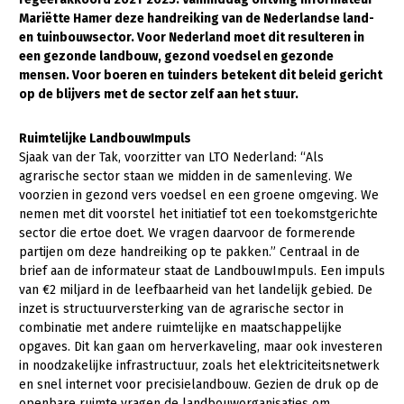
Mariëtte Hamer deze handreiking van de Nederlandse land-
Gezonde planten
en tuinbouwsector. Voor Nederland moet dit resulteren in
een gezonde landbouw, gezond voedsel en gezonde
Gezonde dieren
mensen. Voor boeren en tuinders betekent dit beleid gericht
op de blijvers met de sector zelf aan het stuur.
Natuur, klimaat en energie
Bodem en water
Ruimtelijke LandbouwImpuls
Sjaak van der Tak, voorzitter van LTO Nederland: “Als
Platteland en omgeving
agrarische sector staan we midden in de samenleving. We
Mens, ondernemerschap en onderwijs
voorzien in gezond vers voedsel en een groene omgeving. We
nemen met dit voorstel het initiatief tot een toekomstgerichte
Internationaal
sector die ertoe doet. We vragen daarvoor de formerende
partijen om deze handreiking op te pakken.” Centraal in de
Sectoren
brief aan de informateur staat de LandbouwImpuls. Een impuls
van €2 miljard in de leefbaarheid van het landelijk gebied. De
Dier
inzet is structuurversterking van de agrarische sector in
combinatie met andere ruimtelijke en maatschappelijke
Plant
Biologische Landbouw
opgaves. Dit kan gaan om herverkaveling, maar ook investeren
Multifunctionele landbouw
Geitenhouderij
Akkerbouw
in noodzakelijke infrastructuur, zoals het elektriciteitsnetwerk
en snel internet voor precisielandbouw. Gezien de druk op de
Kalverhouderij
Biologische Landbouw
Multifunctioneel
openbare ruimte vragen de landbouworganisaties om