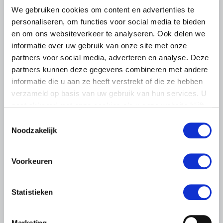
We gebruiken cookies om content en advertenties te
personaliseren, om functies voor social media te bieden
en om ons websiteverkeer te analyseren. Ook delen we
informatie over uw gebruik van onze site met onze
partners voor social media, adverteren en analyse. Deze
partners kunnen deze gegevens combineren met andere
informatie die u aan ze heeft verstrekt of die ze hebben
BELANGRIJKE INFORMATIE
verzameld op basis van uw gebruik van hun services. U
6 AUGUSTUS 2026
gaat akkoord met onze cookies als u onze website blijft
LTO sluit aan bij demonstratie tegen
gebruiken.
Toestemmingsselectie
dreigende onteigening
Noodzakelijk
pluimveehouders
ZLTO, LLTB, LTO Noord en LTO Nederland roepen hun
Voorkeuren
leden op om op vrijdagochtend 14 augustus massaal naar
het voorplein van het provinciehuis in Den Bosch te
komen…
Statistieken
Lees meer
Marketing