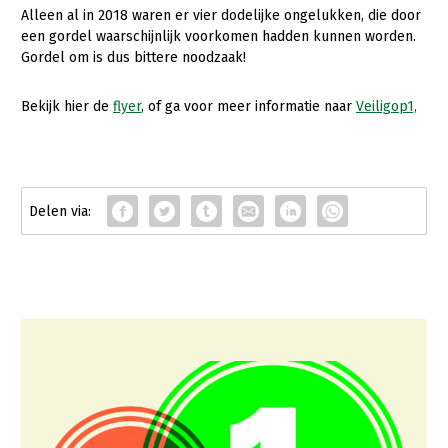
Alleen al in 2018 waren er vier dodelijke ongelukken, die door
Gezonde planten
een gordel waarschijnlijk voorkomen hadden kunnen worden.
Gordel om is dus bittere noodzaak!
Gezonde dieren
Bekijk hier de
flyer
, of ga voor meer informatie naar
Veiligop1,
Natuur, klimaat en energie
Bodem en water
Platteland en omgeving
Mens, ondernemerschap en onderwijs
Internationaal
Sectoren
Dier
Plant
Biologische Landbouw
Multifunctionele landbouw
Geitenhouderij
Akkerbouw
Kalverhouderij
Biologische Landbouw
Multifunctioneel