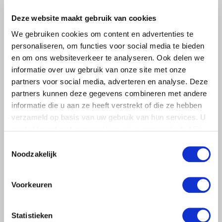
6 AUGUSTUS 2026
Deze website maakt gebruik van cookies
Kamerlid Goudzwaard (JA21)
bezoekt melkveehouderij in
We gebruiken cookies om content en advertenties te
Súdwest-Fryslân
personaliseren, om functies voor social media te bieden
en om ons websiteverkeer te analyseren. Ook delen we
LTO Nederland ontving gisteren Tweede Kamerlid
informatie over uw gebruik van onze site met onze
Maarten Goudzwaard (JA21) en beleidsmedewerker
partners voor social media, adverteren en analyse. Deze
Ronald Oenema op het melkveebedrijf van Jolmer de
Vries in It Heidenskip.
partners kunnen deze gegevens combineren met andere
informatie die u aan ze heeft verstrekt of die ze hebben
Lees meer
verzameld op basis van uw gebruik van hun services. U
gaat akkoord met onze cookies als u onze website blijft
gebruiken.
Toestemmingsselectie
Noodzakelijk
Voorkeuren
Statistieken