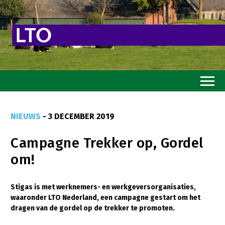
Home
NIEUWS
- 3 DECEMBER 2019
Toekomstvisie
Campagne Trekker op, Gordel
Goed eten
om!
Mooi groen
Sterk ondernemerschap
Stigas is met werknemers- en werkgeversorganisaties,
waaronder LTO Nederland, een campagne gestart om het
Transitiepaden
dragen van de gordel op de trekker te promoten.
Thema’s