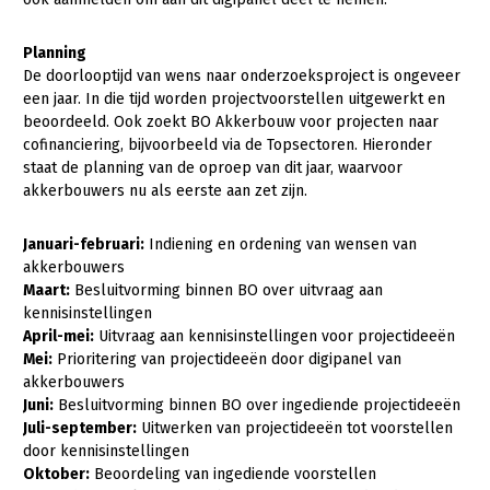
Onderwerpen
Konijnenhouderij
Bollenteelt
Vrouw en Bedrijf
Nieuws
Planning
Melkveehouderij
Bomen, vaste planten en zomerbloemen
De doorlooptijd van wens naar onderzoeksproject is ongeveer
Nieuwsabonnement
een jaar. In die tijd worden projectvoorstellen uitgewerkt en
Paardenhouderij
Fruitteelt
beoordeeld. Ook zoekt BO Akkerbouw voor projecten naar
Webinars
cofinanciering, bijvoorbeeld via de Topsectoren. Hieronder
Pluimveehouderij
Glastuinbouw
staat de planning van de oproep van dit jaar, waarvoor
Over LTO
Schapenhouderij
Paddenstoelen
akkerbouwers nu als eerste aan zet zijn.
LTO Nederland
Varkenshouderij
Vollegrondsgroente
Januari-februari:
Indiening en ordening van wensen van
Mensen
akkerbouwers
Vleesveehouderij
Maart:
Besluitvorming binnen BO over uitvraag aan
Jaarverslag 2023
Bestuur en Directie
kennisinstellingen
April-mei:
Uitvraag aan kennisinstellingen voor projectideeën
Vacatures
Medewerkers
Mei:
Prioritering van projectideeën door digipanel van
Pers
Vakgroepbestuurders
akkerbouwers
Juni:
Besluitvorming binnen BO over ingediende projectideeën
Contact
Juli-september:
Uitwerken van projectideeën tot voorstellen
door kennisinstellingen
Oktober:
Beoordeling van ingediende voorstellen