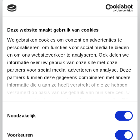
dreigende onteigening
pluimveehouders
ZLTO, LLTB, LTO Noord en LTO Nederland roepen hun
Deze website maakt gebruik van cookies
leden op om op vrijdagochtend 14 augustus massaal naar
het voorplein van het provinciehuis in Den Bosch te
We gebruiken cookies om content en advertenties te
komen…
personaliseren, om functies voor social media te bieden
en om ons websiteverkeer te analyseren. Ook delen we
Lees meer
informatie over uw gebruik van onze site met onze
partners voor social media, adverteren en analyse. Deze
partners kunnen deze gegevens combineren met andere
informatie die u aan ze heeft verstrekt of die ze hebben
verzameld op basis van uw gebruik van hun services. U
gaat akkoord met onze cookies als u onze website blijft
gebruiken.
Toestemmingsselectie
Noodzakelijk
Voorkeuren