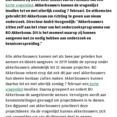
korte vragenlijst
. Akkerbouwers kunnen de vragenlijst
Gezonde planten
invullen tot en met uiterlijk zondag 7 februari. De uitkomsten
gebruikt BO Akkerbouw om richting te geven aan nieuw
Gezonde dieren
onderzoek. Directeur André Hoogendijk: “Akkerbouwers
zitten zelf aan het stuur van het onderzoeksprogramma van
Natuur, klimaat en energie
BO Akkerbouw. Dit is het moment waarop zij kunnen
Bodem en water
aangeven wat ze nodig hebben aan onderzoek en
kennisverspreiding.”
Platteland en omgeving
Mens, ondernemerschap en onderwijs
Alle akkerbouwers kunnen net als twee jaar geleden hun
wensen en ideeën aangeven. In 2019 leidde de oproep onder
Internationaal
akkerbouwers uiteindelijk tot 32 nieuwe projecten. BO
Akkerbouw rekent erop dat ook dit jaar veel akkerbouwers
Sectoren
hun ideeën kenbaar zullen maken. Akkerbouwers kunnen
daartoe tot en met uiterlijk zondag 7 februari een
korte
Dier
vragenlijst
invullen. Daarna groepeert en ordent BO
Akkerbouw de aangeleverde wensen. Vervolgens wordt aan
Plant
Biologische Landbouw
kennisinstellingen gevraagd om projectideeën in te dienen.
Multifunctionele landbouw
Geitenhouderij
Akkerbouw
Een digipanel van akkerbouwers prioriteert deze
projectideeën. Via de vragenlijst kunnen akkerbouwers zich
Kalverhouderij
Biologische Landbouw
Multifunctioneel
ook aanmelden om aan dit digipanel deel te nemen.