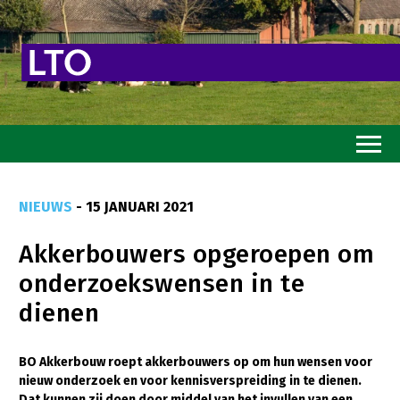
Home
NIEUWS
- 15 JANUARI 2021
Toekomstvisie
Akkerbouwers opgeroepen om
Goed eten
onderzoekswensen in te
Mooi groen
dienen
Sterk ondernemerschap
Transitiepaden
BO Akkerbouw roept akkerbouwers op om hun wensen voor
nieuw onderzoek en voor kennisverspreiding in te dienen.
Thema’s
Dat kunnen zij doen door middel van het invullen van een