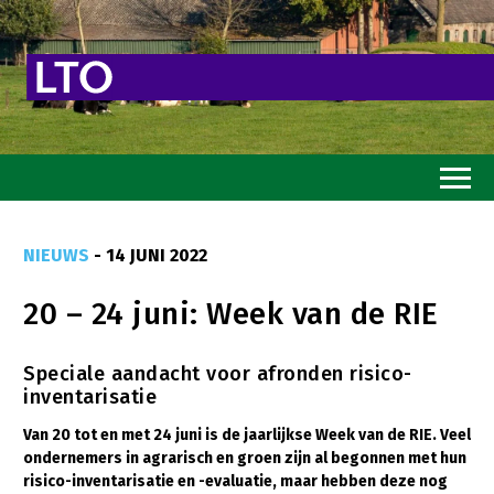
Home
NIEUWS
- 14 JUNI 2022
Toekomstvisie
20 – 24 juni: Week van de RIE
Goed eten
Mooi groen
Speciale aandacht voor afronden risico-
inventarisatie
Sterk ondernemerschap
Van 20 tot en met 24 juni is de jaarlijkse Week van de RIE. Veel
Transitiepaden
ondernemers in agrarisch en groen zijn al begonnen met hun
risico-inventarisatie en -evaluatie, maar hebben deze nog
Thema’s