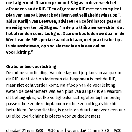
niet afgerond. Daarom promoot Stigas in deze week het
afronden van de RIE. “Een afgeronde RIE met een compleet
Gezonde planten
plan van aanpak levert bedrijven veel veiligheidswinst op”,
Gezonde dieren
aldus Karlijn van Leeuwen, adviseur en coördinator gezond
en veilig werken bij Stigas. “In de praktijk zien we echter dat
Natuur, klimaat en energie
het afronden soms lastig is. Daarom besteden we daar in de
Week van de RIE speciale aandacht aan, met praktische tips
Bodem en water
in nieuwsbrieven, op sociale media en in een online
voorlichting.”
Platteland en omgeving
Mens, ondernemerschap en onderwijs
Gratis online voorlichting
De online voorlichting ‘Aan de slag met je plan van aanpak in
Internationaal
de RIE’ richt zich op iedereen die begonnen is met de RIE,
maar niet echt verder komt. Na afloop van de voorlichting
Sectoren
weten de deelnemers wat een plan van aanpak is en waarom
dit belangrijk is, welke veiligheidsmaatregelen bij hun bedrijf
Dier
passen, hoe ze deze inplannen en hoe ze collega’s hierbij
Plant
Biologische Landbouw
betrekken. De voorlichting is gratis en duurt ongeveer een uur.
Bij elke voorlichting is plaats voor 20 deelnemers
Multifunctionele landbouw
Geitenhouderij
Akkerbouw
Kalverhouderij
Biologische Landbouw
Multifunctioneel
dinsdag 21 juni: 8:30 – 9:30 uur | woensdag 22 juni: 8:30 – 9:30