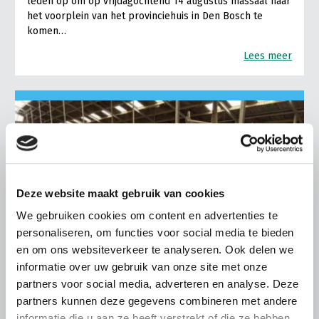
leden op om op vrijdagochtend 14 augustus massaal naar
het voorplein van het provinciehuis in Den Bosch te
komen…
Lees meer
Deze website maakt gebruik van cookies
We gebruiken cookies om content en advertenties te
personaliseren, om functies voor social media te bieden
en om ons websiteverkeer te analyseren. Ook delen we
informatie over uw gebruik van onze site met onze
partners voor social media, adverteren en analyse. Deze
partners kunnen deze gegevens combineren met andere
informatie die u aan ze heeft verstrekt of die ze hebben