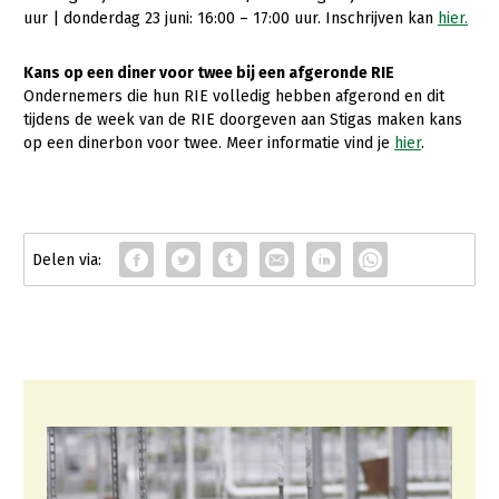
Onderwerpen
uur | donderdag 23 juni: 16:00 – 17:00 uur. Inschrijven kan
hier.
Konijnenhouderij
Bollenteelt
Vrouw en Bedrijf
Nieuws
Melkveehouderij
Bomen, vaste planten en zomerbloemen
Kans op een diner voor twee bij een afgeronde RIE
Nieuwsabonnement
Ondernemers die hun RIE volledig hebben afgerond en dit
Paardenhouderij
Fruitteelt
tijdens de week van de RIE doorgeven aan Stigas maken kans
Webinars
op een dinerbon voor twee. Meer informatie vind je
hier
.
Pluimveehouderij
Glastuinbouw
Over LTO
Schapenhouderij
Paddenstoelen
LTO Nederland
Varkenshouderij
Vollegrondsgroente
Mensen
Vleesveehouderij
Jaarverslag 2023
Bestuur en Directie
Vacatures
Medewerkers
Pers
Vakgroepbestuurders
Contact