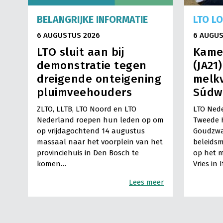
BELANGRIJKE INFORMATIE
LTO L
6 AUGUSTUS 2026
6 AUGUS
LTO sluit aan bij
Kame
demonstratie tegen
(JA21
dreigende onteigening
melkv
pluimveehouders
Súdw
ZLTO, LLTB, LTO Noord en LTO
LTO Nede
Nederland roepen hun leden op om
Tweede 
op vrijdagochtend 14 augustus
Goudzwa
massaal naar het voorplein van het
beleids
provinciehuis in Den Bosch te
op het m
komen…
Vries in 
Lees meer