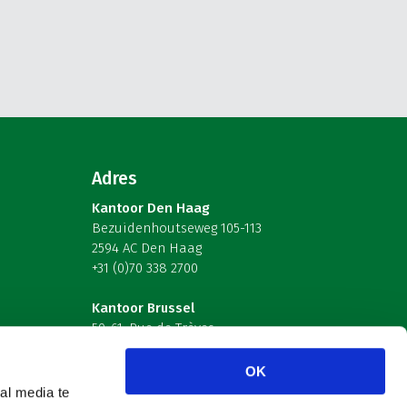
Adres
Kantoor Den Haag
Bezuidenhoutseweg 105-113
2594 AC Den Haag
+31 (0)70 338 2700
Kantoor Brussel
59-61, Rue de Trèves
B-1040 Brussel – België
OK
Volg ons
al media te