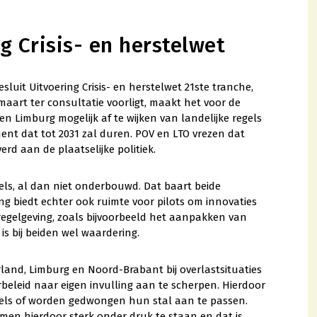
g Crisis- en herstelwet
luit Uitvoering Crisis- en herstelwet 21ste tranche,
 maart ter consultatie voorligt, maakt het voor de
 Limburg mogelijk af te wijken van landelijke regels
ment dat tot 2031 zal duren. POV en LTO vrezen dat
rd aan de plaatselijke politiek.
els, al dan niet onderbouwd. Dat baart beide
g biedt echter ook ruimte voor pilots om innovaties
regelgeving, zoals bijvoorbeeld het aanpakken van
s bij beiden wel waardering.
rland, Limburg en Noord-Brabant bij overlastsituaties
urbeleid naar eigen invulling aan te scherpen. Hierdoor
els of worden gedwongen hun stal aan te passen.
men hierdoor sterk onder druk te staan en dat is