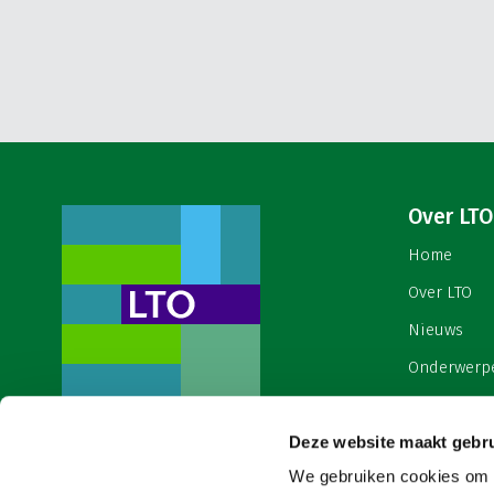
Over LTO
Home
Over LTO
Nieuws
Onderwerp
English
Deze website maakt gebru
Contact
Een ondernemers- en
werkgeversorganisatie met meerwaarde,
We gebruiken cookies om c
Cookies & 