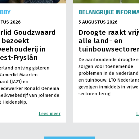
OBBY
BELANGRIJKE INFORMA
TUS 2026
5 AUGUSTUS 2026
rlid Goudzwaard
Droogte raakt vri
) bezoekt
alle land- en
eehouderij in
tuinbouwsectore
est-Fryslân
De aanhoudende droogte en
zorgen voor toenemende
rland ontving gisteren
problemen in de Nederland
Kamerlid Maarten
en tuinbouw. LTO Nederland
ard (JA21) en
gevolgen inmiddels in vrijwe
medewerker Ronald Oenema
sectoren terug.
elkveebedrijf van Jolmer de
It Heidenskip.
Lees meer
L