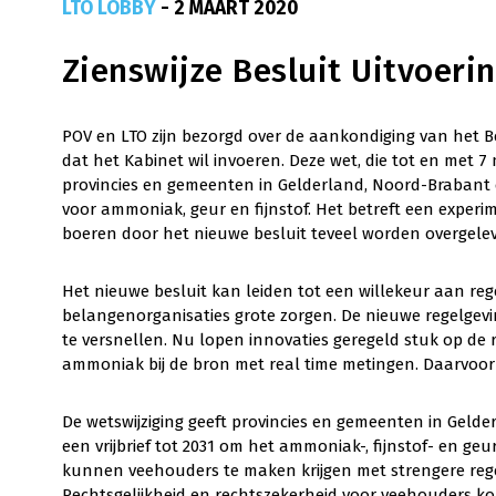
LTO LOBBY
- 2 MAART 2020
Zienswijze Besluit Uitvoerin
POV en LTO zijn bezorgd over de aankondiging van het Bes
dat het Kabinet wil invoeren. Deze wet, die tot en met 7
provincies en gemeenten in Gelderland, Noord-Brabant en
voor ammoniak, geur en fijnstof. Het betreft een experi
boeren door het nieuwe besluit teveel worden overgeleve
Het nieuwe besluit kan leiden tot een willekeur aan reg
belangenorganisaties grote zorgen. De nieuwe regelgevin
te versnellen. Nu lopen innovaties geregeld stuk op de 
ammoniak bij de bron met real time metingen. Daarvoor i
De wetswijziging geeft provincies en gemeenten in Gelde
een vrijbrief tot 2031 om het ammoniak-, fijnstof- en ge
kunnen veehouders te maken krijgen met strengere reg
Rechtsgelijkheid en rechtszekerheid voor veehouders ko