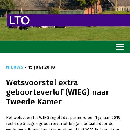
Home
NIEUWS
- 15 JUNI 2018
Toekomstvisie
Wetsvoorstel extra
Goed eten
geboorteverlof (WIEG) naar
Mooi groen
Tweede Kamer
Sterk ondernemerschap
Transitiepaden
Het wetsvoorstel WIEG regelt dat partners per 1 januari 2019
recht op 5 dagen geboorteverlof krijgen, betaald door de
Thema’s
werkgever. Bovendien krijgen zij per 1 juli 2020 het recht om