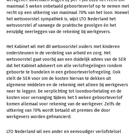
maximaal 5 weken onbetaald geboorteverlof op te nemen met
Gezonde planten
recht op een uitkering van maximaal 70% van het loon. Hoewel
het wetsvoorstel sympathiek is, wijst LTO Nederland het
Gezonde dieren
wetsvoorstel af vanwege de praktische gevolgen én het
eenzijdig neerleggen van de rekening bij werkgevers.
Natuur, klimaat en energie
Bodem en water
Het Kabinet wil met dit wetsvoorstel ouders met kinderen
ondersteunen in de verdeling van arbeid en zorg. Het
Platteland en omgeving
wetsvoorstel gaat voorbij aan een duidelijk advies van de SER
Mens, ondernemerschap en onderwijs
dat het Kabinet adviseert om alle verlofregelingen rondom
geboorte te bundelen in een geboorteverlofregeling. Ook
Internationaal
stelt de SER voor om de kosten hiervan te dekken uit
algemene middelen en de rekening niet alleen bij werkgevers
Sectoren
neer te leggen. De verplichting tot loondoorbetaling en de
kosten voor vervanging tijdens het 5 weken geboorteverlof
Dier
komen allemaal voor rekening van de werkgever. Zelfs de
uitkering van 70% wordt betaald uit premies die door
Plant
Biologische Landbouw
werkgevers worden gefinancierd.
Multifunctionele landbouw
Geitenhouderij
Akkerbouw
LTO Nederland wil een ander en eenvoudiger verlofstelsel
Kalverhouderij
Biologische Landbouw
Multifunctioneel