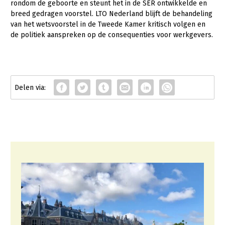
Onderwerpen
rondom de geboorte en steunt het in de SER ontwikkelde en
breed gedragen voorstel. LTO Nederland blijft de behandeling
Konijnenhouderij
Bollenteelt
Vrouw en Bedrijf
Nieuws
van het wetsvoorstel in de Tweede Kamer kritisch volgen en
Melkveehouderij
Bomen, vaste planten en zomerbloemen
de politiek aanspreken op de consequenties voor werkgevers.
Nieuwsabonnement
Paardenhouderij
Fruitteelt
Webinars
Pluimveehouderij
Glastuinbouw
Over LTO
Schapenhouderij
Paddenstoelen
LTO Nederland
Varkenshouderij
Vollegrondsgroente
Mensen
Vleesveehouderij
Jaarverslag 2023
Bestuur en Directie
Vacatures
Medewerkers
Pers
Vakgroepbestuurders
Contact