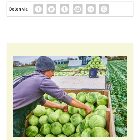
Fruitteelt
Glastuinbouw
Paddenstoelen
Vollegrondsgroente
Multifunctionele landbouw
Multifunctioneel
Vrouw en Bedrijf
Onderwerpen
Nieuws
Nieuwsabonnement
Webinars
Over LTO