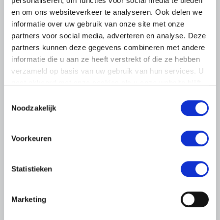
personaliseren, om functies voor social media te bieden
en om ons websiteverkeer te analyseren. Ook delen we
informatie over uw gebruik van onze site met onze
partners voor social media, adverteren en analyse. Deze
partners kunnen deze gegevens combineren met andere
informatie die u aan ze heeft verstrekt of die ze hebben
verzameld op basis van uw gebruik van hun services. U
gaat akkoord met onze cookies als u onze website blijft
gebruiken.
Toestemmingsselectie
Noodzakelijk
LTO LOBBY
6 AUGUSTUS 2026
Voorkeuren
Kamerlid Goudzwaard (JA21)
bezoekt melkveehouderij in
Statistieken
Súdwest-Fryslân
LTO Nederland ontving gisteren Tweede Kamerlid
Marketing
Maarten Goudzwaard (JA21) en beleidsmedewerker
Ronald Oenema op het melkveebedrijf van Jolmer de