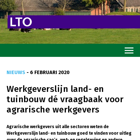
Home
NIEUWS
- 6 FEBRUARI 2020
Toekomstvisie
Werkgeverslijn land- en
Goed eten
tuinbouw dé vraagbaak voor
Mooi groen
agrarische werkgevers
Sterk ondernemerschap
Transitiepaden
Agrarische werkgevers uit alle sectoren weten de
Werkgeverslijn land- en tuinbouw goed te vinden voor uitleg
Thema’s
over de agrarische cao’s, wet- en regelgeving en andere