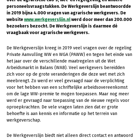
personeelsvraagstukken. De Werkgeverslijn beantwoordde
Gezonde planten
in 2019 bijna 4.000 vragen van agrarische werkgevers. De
website
www.werkgeverslijn.nl
werd door meer dan 200.000
Gezonde dieren
bezoekers bezocht. De Werkgeverslijn is daarmee dé
vraagbaak voor agrarische werkgevers.
Natuur, klimaat en energie
Bodem en water
De Werkgeverslijn kreeg in 2019 veel vragen over de regeling
Private Aanvulling WW en WGA (PAWW) en tegen het einde van
Platteland en omgeving
het jaar over de verschillende maatregelen uit de Wet
Mens, ondernemerschap en onderwijs
Arbeidsmarkt in Balans (WAB). Veel werkgevers bereidden
zich voor op de grote veranderingen die deze wet met zich
Internationaal
meebrengt. Zo werd er veel gevraagd naar de verplichting
voor het hebben van een schriftelijke arbeidsovereenkomst
Sectoren
om de lage WW-premie te mogen toepassen. Maar nog meer
werd er gevraagd naar toepassing van de nieuwe regels voor
Dier
oproepkrachten. De vele vragen laten zien dat er grote
behoefte is aan kennis en informatie op het terrein van
Biologische Landbouw
werkgeverschap.
Geitenhouderij
De Werkgeverslijn biedt niet alleen direct contact en antwoord
Kalverhouderij