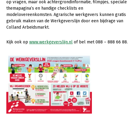
op vragen, maar ook achtergrondinformatie, filmpjes, speciale
themapagina’s en handige checklists en
Konijnenhouderij
modelovereenkomsten. Agrarische werkgevers kunnen gratis
Melkveehouderij
gebruik maken van de Werkgeverslijn door een bijdrage van
Colland Arbeidsmarkt.
Paardenhouderij
Pluimveehouderij
Kijk ook op
www.werkgeverslijn.nl
of bel met 088 – 888 66 88.
Schapenhouderij
Varkenshouderij
Vleesveehouderij
Plant
Akkerbouw
Biologische Landbouw
Bollenteelt
Bomen, vaste planten en zomerbloemen