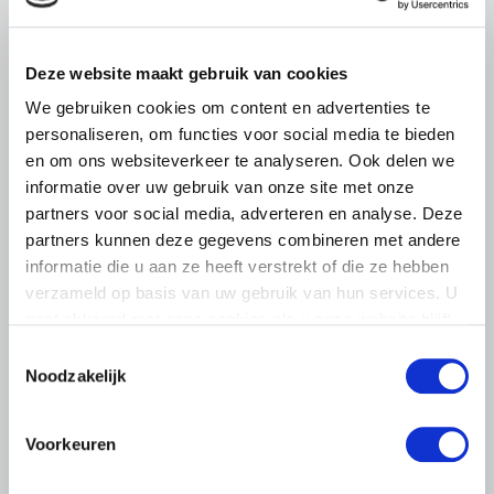
LTO LOBBY
Deze website maakt gebruik van cookies
6 AUGUSTUS 2026
Kamerlid Goudzwaard (JA21)
We gebruiken cookies om content en advertenties te
personaliseren, om functies voor social media te bieden
bezoekt melkveehouderij in
en om ons websiteverkeer te analyseren. Ook delen we
Súdwest-Fryslân
informatie over uw gebruik van onze site met onze
LTO Nederland ontving gisteren Tweede Kamerlid
partners voor social media, adverteren en analyse. Deze
Maarten Goudzwaard (JA21) en beleidsmedewerker
partners kunnen deze gegevens combineren met andere
Ronald Oenema op het melkveebedrijf van Jolmer de
informatie die u aan ze heeft verstrekt of die ze hebben
Vries in It Heidenskip.
verzameld op basis van uw gebruik van hun services. U
Lees meer
gaat akkoord met onze cookies als u onze website blijft
gebruiken.
Toestemmingsselectie
Noodzakelijk
Voorkeuren