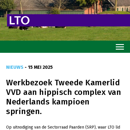
Home
NIEUWS
- 15 MEI 2025
Toekomstvisie
Werkbezoek Tweede Kamerlid
Goed eten
VVD aan hippisch complex van
Mooi groen
Nederlands kampioen
Sterk ondernemerschap
springen.
Transitiepaden
Op uitnodiging van de Sectorraad Paarden (SRP), waar LTO lid
Thema’s