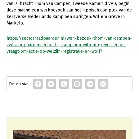
van is, bracht Thom van Campen, Tweede Kamerlid VVD, begin
deze maand een werkbezoek aan het hippisch complex van de
Gezonde planten
kersverse Nederlands kampioen springen: Willem Greve in
Gezonde dieren
Markelo.
Natuur, klimaat en energie
https://sectorraadpaarden.nl/werkbezoek-thom-van-campen-
Bodem en water
vvd-aan-paardensector-bij-kampioen-willem-greve-sector-
vraagt-om-actie-op-welzijn-registratie-en-wolf/
Platteland en omgeving
Mens, ondernemerschap en onderwijs
Internationaal
Sectoren
Dier
Plant
Biologische Landbouw
Multifunctionele landbouw
Geitenhouderij
Akkerbouw
Kalverhouderij
Biologische Landbouw
Multifunctioneel