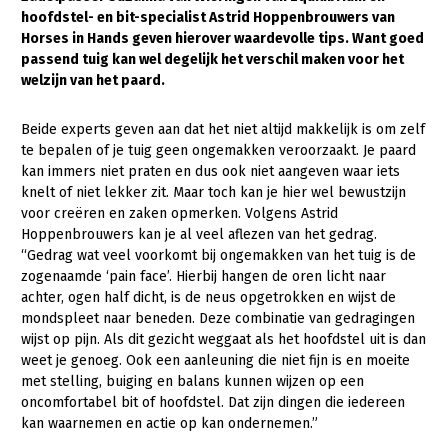
hoofdstel- en bit-specialist Astrid Hoppenbrouwers van
Gezonde planten
Horses in Hands geven hierover waardevolle tips. Want goed
passend tuig kan wel degelijk het verschil maken voor het
Gezonde dieren
welzijn van het paard.
Natuur, klimaat en energie
Beide experts geven aan dat het niet altijd makkelijk is om zelf
Bodem en water
te bepalen of je tuig geen ongemakken veroorzaakt. Je paard
kan immers niet praten en dus ook niet aangeven waar iets
Platteland en omgeving
knelt of niet lekker zit. Maar toch kan je hier wel bewustzijn
voor creëren en zaken opmerken. Volgens Astrid
Mens, ondernemerschap en onderwijs
Hoppenbrouwers kan je al veel aflezen van het gedrag.
Internationaal
“Gedrag wat veel voorkomt bij ongemakken van het tuig is de
zogenaamde ‘pain face’. Hierbij hangen de oren licht naar
Sectoren
achter, ogen half dicht, is de neus opgetrokken en wijst de
mondspleet naar beneden. Deze combinatie van gedragingen
Dier
wijst op pijn. Als dit gezicht weggaat als het hoofdstel uit is dan
weet je genoeg. Ook een aanleuning die niet fijn is en moeite
Plant
Biologische Landbouw
met stelling, buiging en balans kunnen wijzen op een
oncomfortabel bit of hoofdstel. Dat zijn dingen die iedereen
Multifunctionele landbouw
Geitenhouderij
Akkerbouw
kan waarnemen en actie op kan ondernemen.”
Kalverhouderij
Biologische Landbouw
Multifunctioneel