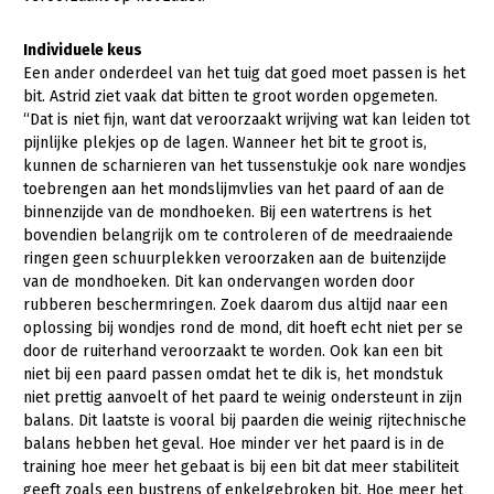
Individuele keus
Een ander onderdeel van het tuig dat goed moet passen is het
bit. Astrid ziet vaak dat bitten te groot worden opgemeten.
“Dat is niet fijn, want dat veroorzaakt wrijving wat kan leiden tot
pijnlijke plekjes op de lagen. Wanneer het bit te groot is,
kunnen de scharnieren van het tussenstukje ook nare wondjes
toebrengen aan het mondslijmvlies van het paard of aan de
binnenzijde van de mondhoeken. Bij een watertrens is het
bovendien belangrijk om te controleren of de meedraaiende
ringen geen schuurplekken veroorzaken aan de buitenzijde
van de mondhoeken. Dit kan ondervangen worden door
rubberen beschermringen. Zoek daarom dus altijd naar een
oplossing bij wondjes rond de mond, dit hoeft echt niet per se
door de ruiterhand veroorzaakt te worden. Ook kan een bit
niet bij een paard passen omdat het te dik is, het mondstuk
niet prettig aanvoelt of het paard te weinig ondersteunt in zijn
balans. Dit laatste is vooral bij paarden die weinig rijtechnische
balans hebben het geval. Hoe minder ver het paard is in de
training hoe meer het gebaat is bij een bit dat meer stabiliteit
geeft zoals een bustrens of enkelgebroken bit. Hoe meer het