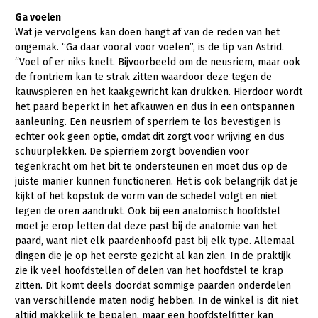
Onderwerpen
Ga voelen
Konijnenhouderij
Bollenteelt
Vrouw en Bedrijf
Wat je vervolgens kan doen hangt af van de reden van het
Nieuws
Melkveehouderij
Bomen, vaste planten en zomerbloemen
ongemak. “Ga daar vooral voor voelen”, is de tip van Astrid.
Nieuwsabonnement
“Voel of er niks knelt. Bijvoorbeeld om de neusriem, maar ook
Paardenhouderij
Fruitteelt
de frontriem kan te strak zitten waardoor deze tegen de
Webinars
kauwspieren en het kaakgewricht kan drukken. Hierdoor wordt
Pluimveehouderij
Glastuinbouw
het paard beperkt in het afkauwen en dus in een ontspannen
Over LTO
aanleuning. Een neusriem of sperriem te los bevestigen is
Schapenhouderij
Paddenstoelen
echter ook geen optie, omdat dit zorgt voor wrijving en dus
LTO Nederland
Varkenshouderij
Vollegrondsgroente
schuurplekken. De spierriem zorgt bovendien voor
tegenkracht om het bit te ondersteunen en moet dus op de
Mensen
Vleesveehouderij
juiste manier kunnen functioneren. Het is ook belangrijk dat je
Jaarverslag 2023
Bestuur en Directie
kijkt of het kopstuk de vorm van de schedel volgt en niet
tegen de oren aandrukt. Ook bij een anatomisch hoofdstel
Vacatures
Medewerkers
moet je erop letten dat deze past bij de anatomie van het
paard, want niet elk paardenhoofd past bij elk type. Allemaal
Pers
Vakgroepbestuurders
dingen die je op het eerste gezicht al kan zien. In de praktijk
zie ik veel hoofdstellen of delen van het hoofdstel te krap
Contact
zitten. Dit komt deels doordat sommige paarden onderdelen
van verschillende maten nodig hebben. In de winkel is dit niet
altijd makkelijk te bepalen, maar een hoofdstelfitter kan