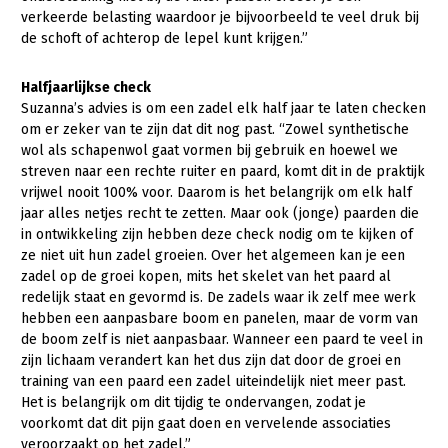
verkeerde belasting waardoor je bijvoorbeeld te veel druk bij
de schoft of achterop de lepel kunt krijgen.”
Halfjaarlijkse check
Suzanna’s advies is om een zadel elk half jaar te laten checken
om er zeker van te zijn dat dit nog past. “Zowel synthetische
wol als schapenwol gaat vormen bij gebruik en hoewel we
streven naar een rechte ruiter en paard, komt dit in de praktijk
vrijwel nooit 100% voor. Daarom is het belangrijk om elk half
jaar alles netjes recht te zetten. Maar ook (jonge) paarden die
in ontwikkeling zijn hebben deze check nodig om te kijken of
ze niet uit hun zadel groeien. Over het algemeen kan je een
zadel op de groei kopen, mits het skelet van het paard al
redelijk staat en gevormd is. De zadels waar ik zelf mee werk
hebben een aanpasbare boom en panelen, maar de vorm van
de boom zelf is niet aanpasbaar. Wanneer een paard te veel in
zijn lichaam verandert kan het dus zijn dat door de groei en
training van een paard een zadel uiteindelijk niet meer past.
Het is belangrijk om dit tijdig te ondervangen, zodat je
voorkomt dat dit pijn gaat doen en vervelende associaties
veroorzaakt op het zadel.”