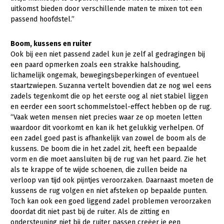
uitkomst bieden door verschillende maten te mixen tot een
passend hoofdstel.”
Boom, kussens en ruiter
Ook bij een niet passend zadel kun je zelf al gedragingen bij
een paard opmerken zoals een strakke halshouding,
lichamelijk ongemak, bewegingsbeperkingen of eventueel
staartzwiepen. Suzanna vertelt bovendien dat ze nog wel eens
zadels tegenkomt die op het eerste oog al niet stabiel liggen
en eerder een soort schommelstoel-effect hebben op de rug.
“Vaak weten mensen niet precies waar ze op moeten letten
waardoor dit voorkomt en kan ik het gelukkig verhelpen. Of
een zadel goed past is afhankelijk van zowel de boom als de
kussens. De boom die in het zadel zit, heeft een bepaalde
vorm en die moet aansluiten bij de rug van het paard. Zie het
als te krappe of te wijde schoenen, die zullen beide na
verloop van tijd ook pijntjes veroorzaken. Daarnaast moeten de
kussens de rug volgen en niet afsteken op bepaalde punten.
Toch kan ook een goed liggend zadel problemen veroorzaken
doordat dit niet past bij de ruiter. Als de zitting en
ondersteuning niet bij de ruiter passen creëer je een