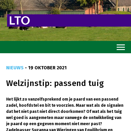
Home
NIEUWS
- 19 OKTOBER 2021
Toekomstvisie
Welzijnstip: passend tuig
Goed eten
Mooi groen
Het lijkt zo vanzelfsprekend om je paard van een passend
zadel, hoofdstel en bit te voorzien. Maar wat als de signalen
Sterk ondernemerschap
dat het niet past niet direct doorkomen? Of wat als het tuig
Transitiepaden
wel goed is aangemeten maar vanwege de ontwikkeling van
je paard op een gegeven moment niet meer past?
Thema’s
Zadelpasser Suzanna van Wieringen van Equilibrium en