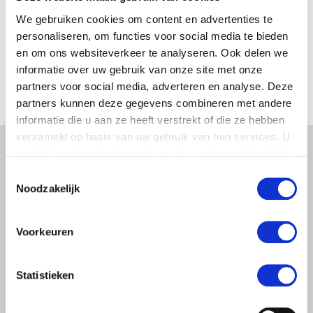
We gebruiken cookies om content en advertenties te
personaliseren, om functies voor social media te bieden
en om ons websiteverkeer te analyseren. Ook delen we
informatie over uw gebruik van onze site met onze
partners voor social media, adverteren en analyse. Deze
partners kunnen deze gegevens combineren met andere
informatie die u aan ze heeft verstrekt of die ze hebben
verzameld op basis van uw gebruik van hun services. U
gaat akkoord met onze cookies als u onze website blijft
Gerelateerd nieuws
gebruiken.
Toestemmingsselectie
Noodzakelijk
Abonneren via RSS
Abonneren via e-mail
Voorkeuren
Statistieken