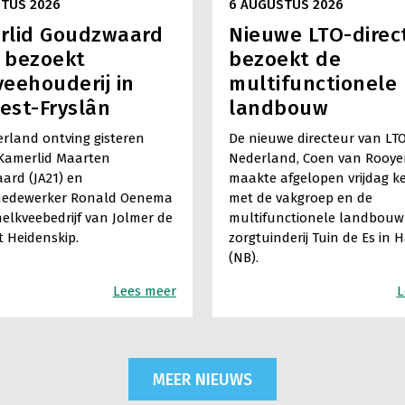
TUS 2026
6 AUGUSTUS 2026
rlid Goudzwaard
Nieuwe LTO-direc
) bezoekt
bezoekt de
eehouderij in
multifunctionele
est-Fryslân
landbouw
rland ontving gisteren
De nieuwe directeur van LT
Kamerlid Maarten
Nederland, Coen van Rooye
ard (JA21) en
maakte afgelopen vrijdag k
medewerker Ronald Oenema
met de vakgroep en de
elkveebedrijf van Jolmer de
multifunctionele landbouw 
It Heidenskip.
zorgtuinderij Tuin de Es in 
(NB).
Lees meer
L
MEER NIEUWS