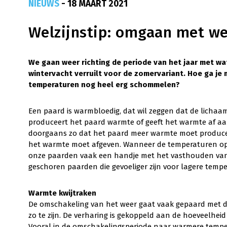
NIEUWS
- 18 MAART 2021
Welzijnstip: omgaan met w
We gaan weer richting de periode van het jaar met wa
wintervacht verruilt voor de zomervariant. Hoe ga j
temperaturen nog heel erg schommelen?
Een paard is warmbloedig, dat wil zeggen dat de lichaa
produceert het paard warmte of geeft het warmte af aan
doorgaans zo dat het paard meer warmte moet produce
het warmte moet afgeven. Wanneer de temperaturen oplop
onze paarden vaak een handje met het vasthouden van d
geschoren paarden die gevoeliger zijn voor lagere tempe
Warmte kwijtraken
De omschakeling van het weer gaat vaak gepaard met de 
zo te zijn. De verharing is gekoppeld aan de hoeveelheid
Vooral in de omschakelingsperiode naar warmere temper