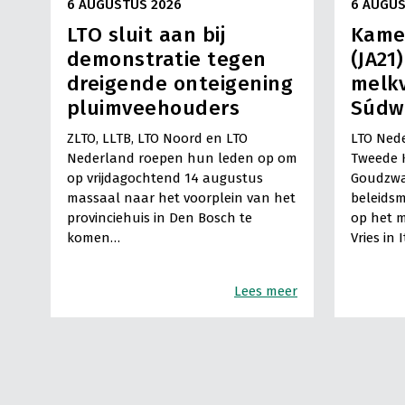
6 AUGUSTUS 2026
6 AUGUS
LTO sluit aan bij
Kame
demonstratie tegen
(JA21
dreigende onteigening
melkv
pluimveehouders
Súdw
ZLTO, LLTB, LTO Noord en LTO
LTO Nede
Nederland roepen hun leden op om
Tweede 
op vrijdagochtend 14 augustus
Goudzwa
massaal naar het voorplein van het
beleids
provinciehuis in Den Bosch te
op het m
komen…
Vries in 
Lees meer