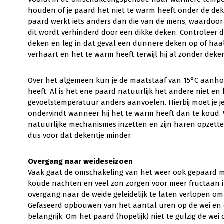
houden of je paard het niet te warm heeft onder de dek
paard werkt iets anders dan die van de mens, waardoor
dit wordt verhinderd door een dikke deken. Controleer d
deken en leg in dat geval een dunnere deken op of haa
verhaart en het te warm heeft terwijl hij al zonder deke
Over het algemeen kun je de maatstaaf van 15°C aan
heeft. Al is het ene paard natuurlijk het andere niet en
gevoelstemperatuur anders aanvoelen. Hierbij moet je j
ondervindt wanneer hij het te warm heeft dan te koud. W
natuurlijke mechanismes inzetten en zijn haren opzetten
dus voor dat dekentje minder.
Overgang naar weideseizoen
Vaak gaat de omschakeling van het weer ook gepaard m
koude nachten en veel zon zorgen voor meer fructaan in
overgang naar de weide geleidelijk te laten verlopen 
Gefaseerd opbouwen van het aantal uren op de wei en de 
belangrijk. Om het paard (hopelijk) niet te gulzig de we