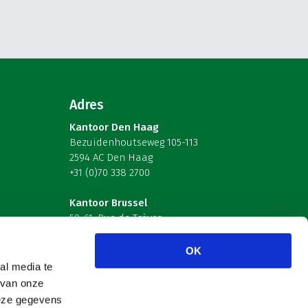
Adres
Kantoor Den Haag
Bezuidenhoutseweg 105-113
2594 AC Den Haag
+31 (0)70 338 2700
Kantoor Brussel
59-61, Rue de Trèves
B-1040 Brussel – België
OK
Volg ons
al media te
 van onze
deze gegevens