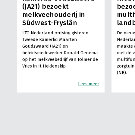
(JA21) bezoekt
bezo
melkveehouderij in
multi
Súdwest-Fryslân
land
LTO Nederland ontving gisteren
De nieuw
Tweede Kamerlid Maarten
Nederla
Goudzwaard (JA21) en
maakte a
beleidsmedewerker Ronald Oenema
met de 
op het melkveebedrijf van Jolmer de
multifun
Vries in It Heidenskip.
zorgtuin
(NB).
Lees meer