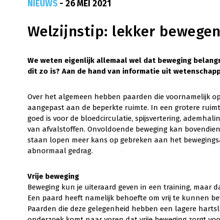
NIEUWS
- 26 MEI 2021
Welzijnstip: lekker bewegen
We weten eigenlijk allemaal wel dat beweging belang
dit zo is? Aan de hand van informatie uit wetenschappe
Over het algemeen hebben paarden die voornamelijk op s
aangepast aan de beperkte ruimte. In een grotere rui
goed is voor de bloedcirculatie, spijsvertering, ademhali
van afvalstoffen. Onvoldoende beweging kan bovendien 
staan lopen meer kans op gebreken aan het bewegings
abnormaal gedrag.
Vrije beweging
Beweging kun je uiteraard geven in een training, maar d
Een paard heeft namelijk behoefte om vrij te kunnen b
Paarden die deze gelegenheid hebben een lagere hartsla
onderzoek komt naar voren dat vrije beweging zorgt voo