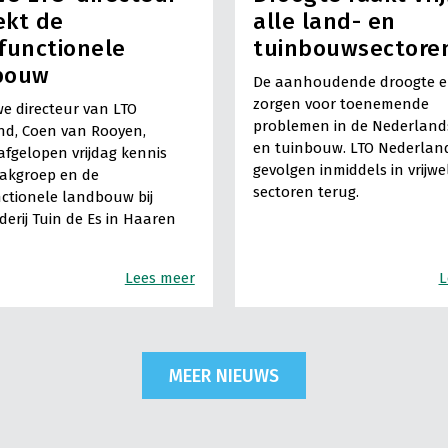
ekt de
alle land- en
functionele
tuinbouwsectore
bouw
De aanhoudende droogte en
zorgen voor toenemende
e directeur van LTO
problemen in de Nederland
nd, Coen van Rooyen,
en tuinbouw. LTO Nederland
fgelopen vrijdag kennis
gevolgen inmiddels in vrijwe
vakgroep en de
sectoren terug.
ctionele landbouw bij
derij Tuin de Es in Haaren
Lees meer
L
MEER NIEUWS