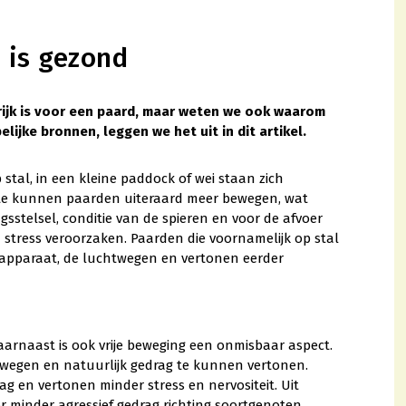
 is gezond
rijk is voor een paard, maar weten we ook waarom
lijke bronnen, leggen we het uit in dit artikel.
tal, in een kleine paddock of wei staan zich
mte kunnen paarden uiteraard meer bewegen, wat
ngsstelsel, conditie van de spieren en voor de afvoer
stress veroorzaken. Paarden die voornamelijk op stal
apparaat, de luchtwegen en vertonen eerder
aarnaast is ook vrije beweging een onmisbaar aspect.
ewegen en natuurlijk gedrag te kunnen vertonen.
g en vertonen minder stress en nervositeit. Uit
r minder agressief gedrag richting soortgenoten.