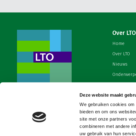
Over LTO
Home
Over LTO
Nieuws
Onderwerp
English
Deze website maakt gebru
Contact
Een ondernemers- en
werkgeversorganisatie met meerwaarde,
We gebruiken cookies om c
Cookies & 
voor een sector met meerwaarde. Dat is
bieden en om ons websitev
Land- en Tuinbouw Organisatie
site met onze partners vo
Nederland (LTO).
combineren met andere inf
uw gebruik van hun service