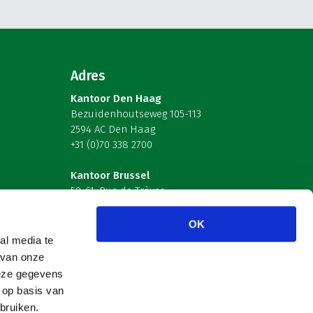
Adres
Kantoor Den Haag
Bezuidenhoutseweg 105-113
2594 AC Den Haag
+31 (0)70 338 2700
Kantoor Brussel
59-61, Rue de Trèves
B-1040 Brussel – België
OK
Volg ons
al media te
 van onze
deze gegevens
 op basis van
bruiken.