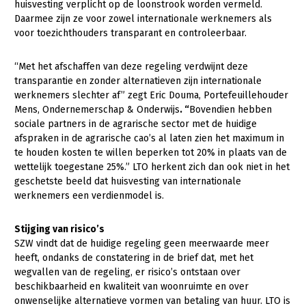
huisvesting verplicht op de loonstrook worden vermeld.
Daarmee zijn ze voor zowel internationale werknemers als
Konijnenhouderij
voor toezichthouders transparant en controleerbaar.
Melkveehouderij
“Met het afschaffen van deze regeling verdwijnt deze
Paardenhouderij
transparantie en zonder alternatieven zijn internationale
Pluimveehouderij
werknemers slechter af” zegt Eric Douma, Portefeuillehouder
Mens, Ondernemerschap & Onderwijs
. “
Bovendien hebben
Schapenhouderij
sociale partners in de agrarische sector met de huidige
afspraken in de agrarische cao’s al laten zien het maximum in
Varkenshouderij
te houden kosten te willen beperken tot 20% in plaats van de
wettelijk toegestane 25%.” LTO herkent zich dan ook niet in het
Vleesveehouderij
geschetste beeld dat huisvesting van internationale
Plant
werknemers een verdienmodel is.
Akkerbouw
Stijging van risico’s
Biologische Landbouw
SZW vindt dat de huidige regeling geen meerwaarde meer
heeft, ondanks de constatering in de brief dat, met het
Bollenteelt
wegvallen van de regeling, er risico’s ontstaan over
beschikbaarheid en kwaliteit van woonruimte en over
Bomen, vaste planten en zomerbloemen
onwenselijke alternatieve vormen van betaling van huur. LTO is