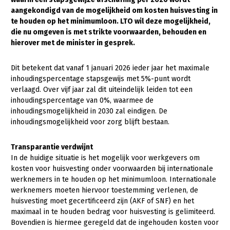
aangekondigd van de mogelijkheid om kosten huisvesting in
Gezonde planten
te houden op het minimumloon. LTO wil deze mogelijkheid,
die nu omgeven is met strikte voorwaarden, behouden en
Gezonde dieren
hierover met de minister in gesprek.
Natuur, klimaat en energie
Dit betekent dat vanaf 1 januari 2026 ieder jaar het maximale
Bodem en water
inhoudingspercentage stapsgewijs met 5%-punt wordt
verlaagd. Over vijf jaar zal dit uiteindelijk leiden tot een
Platteland en omgeving
inhoudingspercentage van 0%, waarmee de
Mens, ondernemerschap en onderwijs
inhoudingsmogelijkheid in 2030 zal eindigen. De
inhoudingsmogelijkheid voor zorg blijft bestaan.
Internationaal
Transparantie verdwijnt
Sectoren
In de huidige situatie is het mogelijk voor werkgevers om
kosten voor huisvesting onder voorwaarden bij internationale
Dier
werknemers in te houden op het minimumloon. Internationale
Biologische Landbouw
werknemers moeten hiervoor toestemming verlenen, de
huisvesting moet gecertificeerd zijn (AKF of SNF) en het
Geitenhouderij
maximaal in te houden bedrag voor huisvesting is gelimiteerd.
Bovendien is hiermee geregeld dat de ingehouden kosten voor
Kalverhouderij