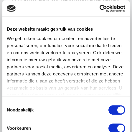
LTO sluit aan bij demonstratie tegen
dreigende onteigening
pluimveehouders
ZLTO, LLTB, LTO Noord en LTO Nederland roepen hun
Deze website maakt gebruik van cookies
leden op om op vrijdagochtend 14 augustus massaal naar
het voorplein van het provinciehuis in Den Bosch te
We gebruiken cookies om content en advertenties te
komen…
personaliseren, om functies voor social media te bieden
en om ons websiteverkeer te analyseren. Ook delen we
Lees meer
informatie over uw gebruik van onze site met onze
partners voor social media, adverteren en analyse. Deze
partners kunnen deze gegevens combineren met andere
informatie die u aan ze heeft verstrekt of die ze hebben
verzameld op basis van uw gebruik van hun services. U
gaat akkoord met onze cookies als u onze website blijft
gebruiken.
Toestemmingsselectie
Noodzakelijk
Voorkeuren