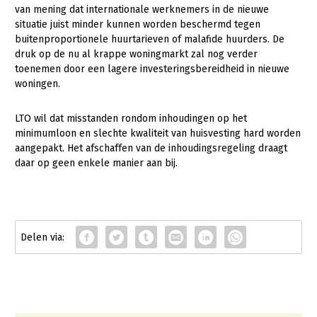
Fruitteelt
van mening dat internationale werknemers in de nieuwe
situatie juist minder kunnen worden beschermd tegen
Glastuinbouw
buitenproportionele huurtarieven of malafide huurders. De
druk op de nu al krappe woningmarkt zal nog verder
Paddenstoelen
toenemen door een lagere investeringsbereidheid in nieuwe
woningen.
Vollegrondsgroente
Multifunctionele landbouw
LTO wil dat misstanden rondom inhoudingen op het
minimumloon en slechte kwaliteit van huisvesting hard worden
Multifunctioneel
aangepakt. Het afschaffen van de inhoudingsregeling draagt
Vrouw en Bedrijf
daar op geen enkele manier aan bij.
Onderwerpen
Nieuws
Nieuwsabonnement
Webinars
Over LTO