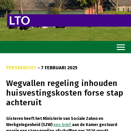
Home
PERSBERICHT
- 7 FEBRUARI 2025
Toekomstvisie
Wegvallen regeling inhouden
Goed eten
huisvestingskosten forse stap
Mooi groen
achteruit
Sterk ondernemerschap
Transitiepaden
Gisteren heeft het Ministerie van Sociale Zaken en
Werkgelegenheid (SZW)
een brief
aan de Kamer gestuurd
Thema’s
waarin een stapsgewijze afschaffing per 2026 wordt