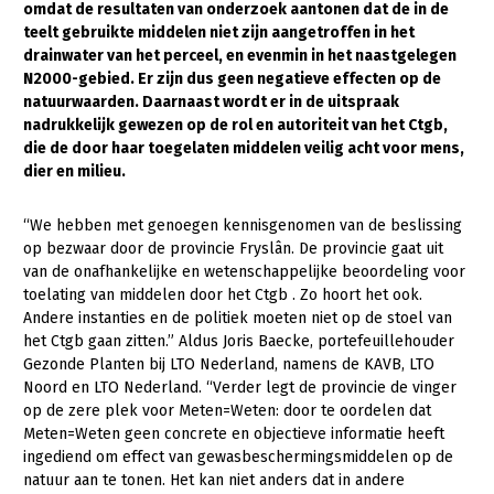
omdat de resultaten van onderzoek aantonen dat de in de
teelt gebruikte middelen niet zijn aangetroffen in het
Gezonde planten
drainwater van het perceel, en evenmin in het naastgelegen
Gezonde dieren
N2000-gebied. Er zijn dus geen negatieve effecten op de
natuurwaarden. Daarnaast wordt er in de uitspraak
Natuur, klimaat en energie
nadrukkelijk gewezen op de rol en autoriteit van het Ctgb,
die de door haar toegelaten middelen veilig acht voor mens,
Bodem en water
dier en milieu.
Platteland en omgeving
“We hebben met genoegen kennisgenomen van de beslissing
Mens, ondernemerschap en onderwijs
op bezwaar door de provincie Fryslân. De provincie gaat uit
van de onafhankelijke en wetenschappelijke beoordeling voor
Internationaal
toelating van middelen door het Ctgb . Zo hoort het ook.
Andere instanties en de politiek moeten niet op de stoel van
Sectoren
het Ctgb gaan zitten.” Aldus Joris Baecke, portefeuillehouder
Gezonde Planten bij LTO Nederland, namens de KAVB, LTO
Dier
Noord en LTO Nederland. “Verder legt de provincie de vinger
Plant
Biologische Landbouw
op de zere plek voor Meten=Weten: door te oordelen dat
Meten=Weten geen concrete en objectieve informatie heeft
Geitenhouderij
Akkerbouw
ingediend om effect van gewasbeschermingsmiddelen op de
natuur aan te tonen. Het kan niet anders dat in andere
Kalverhouderij
Biologische Landbouw