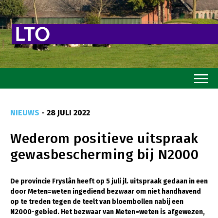
Home
NIEUWS
- 28 JULI 2022
Toekomstvisie
Wederom positieve uitspraak
Goed eten
gewasbescherming bij N2000
Mooi groen
Sterk ondernemerschap
De provincie Fryslân heeft op 5 juli jl. uitspraak gedaan in een
door Meten=weten ingediend bezwaar om niet handhavend
Transitiepaden
op te treden tegen de teelt van bloembollen nabij een
N2000-gebied. Het bezwaar van Meten=weten is afgewezen,
Thema’s