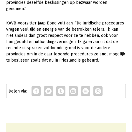
provincies dezelfde beslissingen op bezwaar worden
Konijnenhouderij
Bollenteelt
genomen.”
Melkveehouderij
Bomen, vaste planten en zomerbloemen
KAVB-voorzitter Jaap Bond vult aan. “De juridische procedures
vragen veel tijd en energie van de betrokken telers. Ik kan
Paardenhouderij
Fruitteelt
niet anders dan groot respect voor ze te hebben, ook voor
Pluimveehouderij
Glastuinbouw
hun geduld en uithoudingsvermogen. Ik ga ervan uit dat de
recente uitspraken voldoende grond is voor de andere
Schapenhouderij
Paddenstoelen
provincies om in de daar lopende procedures zo snel mogelijk
te beslissen zoals dat nu in Friesland is gebeurd.”
Varkenshouderij
Vollegrondsgroente
Multifunctionele landbouw
Vleesveehouderij
Multifunctioneel
Onderwerpen
Vrouw en Bedrijf
Nieuws
Nieuwsabonnement
Webinars