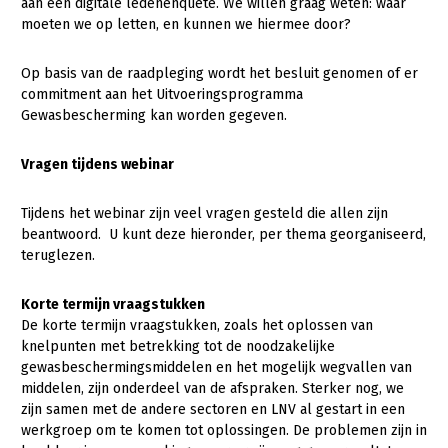
Onderwerpen
aan een digitale ledenenquête. We willen graag weten: waar
moeten we op letten, en kunnen we hiermee door?
Konijnenhouderij
Bollenteelt
Vrouw en Bedrijf
Nieuws
Melkveehouderij
Bomen, vaste planten en zomerbloemen
Op basis van de raadpleging wordt het besluit genomen of er
Nieuwsabonnement
commitment aan het Uitvoeringsprogramma
Paardenhouderij
Fruitteelt
Gewasbescherming kan worden gegeven.
Webinars
Pluimveehouderij
Glastuinbouw
Vragen tijdens webinar
Over LTO
Schapenhouderij
Paddenstoelen
LTO Nederland
Varkenshouderij
Vollegrondsgroente
Tijdens het webinar zijn veel vragen gesteld die allen zijn
beantwoord. U kunt deze hieronder, per thema georganiseerd,
Mensen
Vleesveehouderij
teruglezen.
Jaarverslag 2023
Bestuur en Directie
Korte termijn vraagstukken
Vacatures
Medewerkers
De korte termijn vraagstukken, zoals het oplossen van
knelpunten met betrekking tot de noodzakelijke
Pers
Vakgroepbestuurders
gewasbeschermingsmiddelen en het mogelijk wegvallen van
Contact
middelen, zijn onderdeel van de afspraken. Sterker nog, we
zijn samen met de andere sectoren en LNV al gestart in een
werkgroep om te komen tot oplossingen. De problemen zijn in