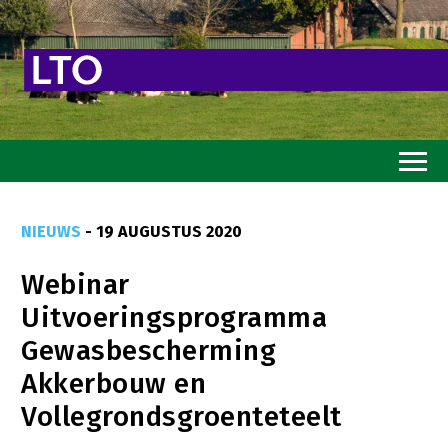
Home
NIEUWS
- 19 AUGUSTUS 2020
Toekomstvisie
Webinar
Goed eten
Uitvoeringsprogramma
Mooi groen
Gewasbescherming
Sterk ondernemerschap
Akkerbouw en
Transitiepaden
Vollegrondsgroenteteelt
Thema’s