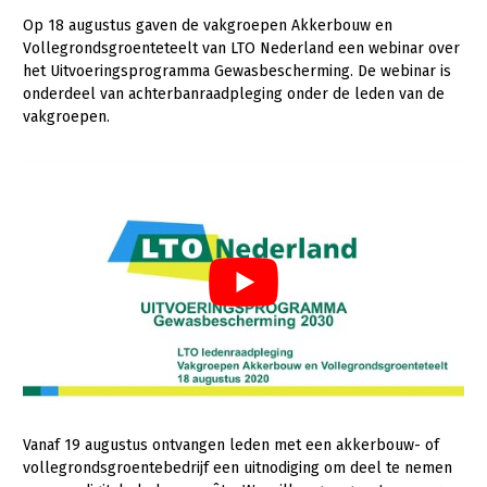
Op 18 augustus gaven de vakgroepen Akkerbouw en
Gezonde planten
Vollegrondsgroenteteelt van LTO Nederland een webinar over
het Uitvoeringsprogramma Gewasbescherming. De webinar is
Gezonde dieren
onderdeel van achterbanraadpleging onder de leden van de
Natuur, klimaat en energie
vakgroepen.
Bodem en water
Platteland en omgeving
Mens, ondernemerschap en onderwijs
Internationaal
Sectoren
Dier
Plant
Biologische Landbouw
Multifunctionele landbouw
Geitenhouderij
Akkerbouw
Vanaf 19 augustus ontvangen leden met een akkerbouw- of
vollegrondsgroentebedrijf een uitnodiging om deel te nemen
Kalverhouderij
Biologische Landbouw
Multifunctioneel