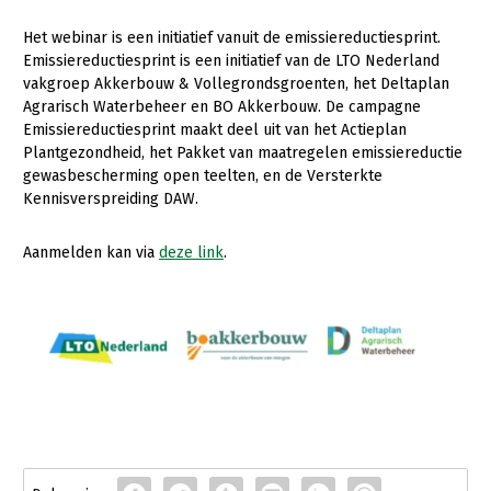
Onderwerpen
Konijnenhouderij
Bollenteelt
Vrouw en Bedrijf
Het webinar is een initiatief vanuit de emissiereductiesprint.
Nieuws
Emissiereductiesprint is een initiatief van de LTO Nederland
Melkveehouderij
Bomen, vaste planten en zomerbloemen
vakgroep Akkerbouw & Vollegrondsgroenten, het Deltaplan
Nieuwsabonnement
Agrarisch Waterbeheer en BO Akkerbouw. De campagne
Paardenhouderij
Fruitteelt
Emissiereductiesprint maakt deel uit van het Actieplan
Webinars
Pluimveehouderij
Glastuinbouw
Plantgezondheid, het Pakket van maatregelen emissiereductie
gewasbescherming open teelten, en de Versterkte
Over LTO
Schapenhouderij
Paddenstoelen
Kennisverspreiding DAW.
LTO Nederland
Varkenshouderij
Vollegrondsgroente
Aanmelden kan via
deze link
.
Mensen
Vleesveehouderij
Jaarverslag 2023
Bestuur en Directie
Vacatures
Medewerkers
Pers
Vakgroepbestuurders
Contact