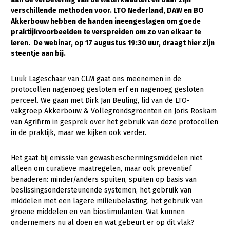
verschillende methoden voor. LTO Nederland, DAW en BO
Gezonde planten
Akkerbouw hebben de handen ineengeslagen om goede
praktijkvoorbeelden te verspreiden om zo van elkaar te
Gezonde dieren
leren. De webinar, op 17 augustus 19:30 uur, draagt hier zijn
steentje aan bij.
Natuur, klimaat en energie
Bodem en water
Luuk Lageschaar van CLM gaat ons meenemen in de
protocollen nagenoeg gesloten erf en nagenoeg gesloten
Platteland en omgeving
perceel. We gaan met Dirk Jan Beuling, lid van de LTO-
Mens, ondernemerschap en onderwijs
vakgroep Akkerbouw & Vollegrondsgroenten en Joris Roskam
van Agrifirm in gesprek over het gebruik van deze protocollen
Internationaal
in de praktijk, maar we kijken ook verder.
Sectoren
Het gaat bij emissie van gewasbeschermingsmiddelen niet
alleen om curatieve maatregelen, maar ook preventief
Dier
benaderen: minder/anders spuiten, spuiten op basis van
Plant
Biologische Landbouw
beslissingsondersteunende systemen, het gebruik van
middelen met een lagere milieubelasting, het gebruik van
Multifunctionele landbouw
Geitenhouderij
Akkerbouw
groene middelen en van biostimulanten. Wat kunnen
ondernemers nu al doen en wat gebeurt er op dit vlak?
Kalverhouderij
Biologische Landbouw
Multifunctioneel