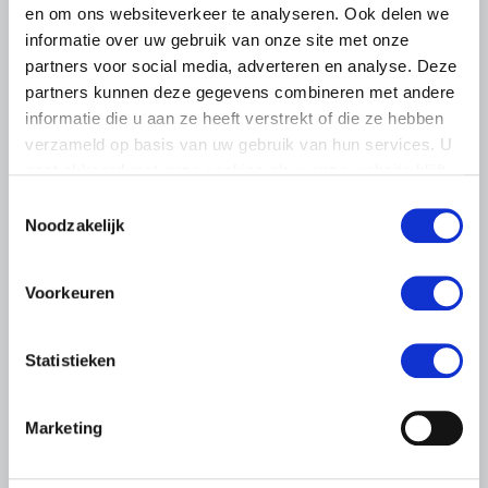
en om ons websiteverkeer te analyseren. Ook delen we
informatie over uw gebruik van onze site met onze
partners voor social media, adverteren en analyse. Deze
partners kunnen deze gegevens combineren met andere
informatie die u aan ze heeft verstrekt of die ze hebben
verzameld op basis van uw gebruik van hun services. U
gaat akkoord met onze cookies als u onze website blijft
gebruiken.
Toestemmingsselectie
Noodzakelijk
LTO LOBBY
6 AUGUSTUS 2026
Voorkeuren
Kamerlid Goudzwaard (JA21)
bezoekt melkveehouderij in
Súdwest-Fryslân
Statistieken
LTO Nederland ontving gisteren Tweede Kamerlid
Maarten Goudzwaard (JA21) en beleidsmedewerker
Marketing
Ronald Oenema op het melkveebedrijf van Jolmer de
Vries in It Heidenskip.