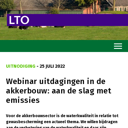
Home
UITNODIGING
- 25 JULI 2022
Toekomstvisie
Webinar uitdagingen in de
Goed eten
akkerbouw: aan de slag met
Mooi groen
emissies
Sterk ondernemerschap
Transitiepaden
Voor de akkerbouwsector is de waterkwaliteit in relatie tot
gewasbescherming een actueel thema. We willen bijdragen
Thema’s
aan de verbetering van de waterkwaliteit en daar zijn