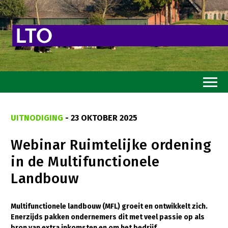
Home
UITNODIGING
- 23 OKTOBER 2025
Toekomstvisie
Webinar Ruimtelijke ordening
Goed eten
in de Multifunctionele
Mooi groen
Landbouw
Sterk ondernemerschap
Transitiepaden
Multifunctionele landbouw (MFL) groeit en ontwikkelt zich.
Enerzijds pakken ondernemers dit met veel passie op als
Thema’s
bron van extra inkomsten en om het bedrijf