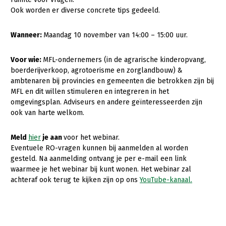
Onderwerpen
Ook worden er diverse concrete tips gedeeld.
Konijnenhouderij
Bollenteelt
Vrouw en Bedrijf
Nieuws
Melkveehouderij
Bomen, vaste planten en zomerbloemen
Wanneer:
Maandag 10 november van 14:00 – 15:00 uur.
Nieuwsabonnement
Paardenhouderij
Fruitteelt
Voor wie:
MFL-ondernemers (in de agrarische kinderopvang,
Webinars
Pluimveehouderij
Glastuinbouw
boerderijverkoop, agrotoerisme en zorglandbouw) &
ambtenaren bij provincies en gemeenten die betrokken zijn bij
Over LTO
Schapenhouderij
Paddenstoelen
MFL en dit willen stimuleren en integreren in het
omgevingsplan. Adviseurs en andere geïnteresseerden zijn
LTO Nederland
Varkenshouderij
Vollegrondsgroente
ook van harte welkom.
Mensen
Vleesveehouderij
Meld
hier
je aan
voor het webinar.
Jaarverslag 2023
Bestuur en Directie
Eventuele RO-vragen kunnen bij aanmelden al worden
Vacatures
Medewerkers
gesteld. Na aanmelding ontvang je per e-mail een link
waarmee je het webinar bij kunt wonen. Het webinar zal
Pers
Vakgroepbestuurders
achteraf ook terug te kijken zijn op ons
YouTube-kanaal.
Contact