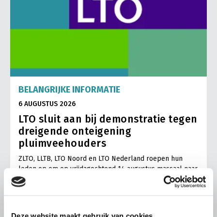
BELANGRIJKE INFORMATIE
6 AUGUSTUS 2026
LTO sluit aan bij demonstratie tegen
dreigende onteigening
pluimveehouders
ZLTO, LLTB, LTO Noord en LTO Nederland roepen hun
leden op om op vrijdagochtend 14 augustus massaal naar
het voorplein van het provinciehuis in Den Bosch te
komen…
Lees meer
Deze website maakt gebruik van cookies