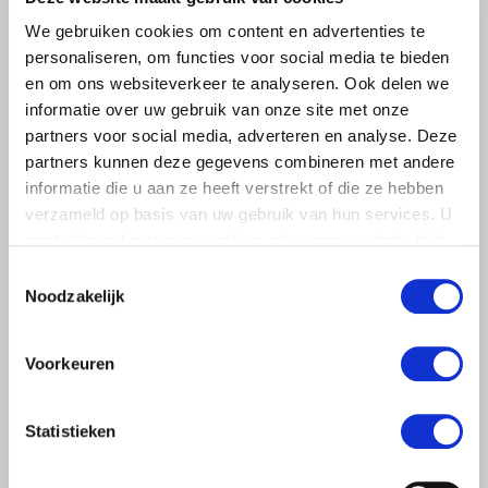
We gebruiken cookies om content en advertenties te
personaliseren, om functies voor social media te bieden
en om ons websiteverkeer te analyseren. Ook delen we
informatie over uw gebruik van onze site met onze
partners voor social media, adverteren en analyse. Deze
partners kunnen deze gegevens combineren met andere
informatie die u aan ze heeft verstrekt of die ze hebben
verzameld op basis van uw gebruik van hun services. U
gaat akkoord met onze cookies als u onze website blijft
gebruiken.
Toestemmingsselectie
Noodzakelijk
Voorkeuren
LTO LOBBY
6 AUGUSTUS 2026
Statistieken
Kamerlid Goudzwaard (JA21)
bezoekt melkveehouderij in