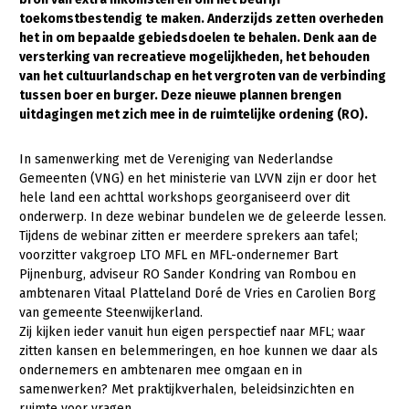
toekomstbestendig te maken. Anderzijds zetten overheden
Gezonde planten
het in om bepaalde gebiedsdoelen te behalen. Denk aan de
versterking van recreatieve mogelijkheden, het behouden
Gezonde dieren
van het cultuurlandschap en het vergroten van de verbinding
tussen boer en burger. Deze nieuwe plannen brengen
Natuur, klimaat en energie
uitdagingen met zich mee in de ruimtelijke ordening (RO).
Bodem en water
In samenwerking met de Vereniging van Nederlandse
Platteland en omgeving
Gemeenten (VNG) en het ministerie van LVVN zijn er door het
Mens, ondernemerschap en onderwijs
hele land een achttal workshops georganiseerd over dit
onderwerp. In deze webinar bundelen we de geleerde lessen.
Internationaal
Tijdens de webinar zitten er meerdere sprekers aan tafel;
voorzitter vakgroep LTO MFL en MFL-ondernemer Bart
Sectoren
Pijnenburg, adviseur RO Sander Kondring van Rombou en
ambtenaren Vitaal Platteland Doré de Vries en Carolien Borg
Dier
van gemeente Steenwijkerland.
Zij kijken ieder vanuit hun eigen perspectief naar MFL; waar
Plant
Biologische Landbouw
zitten kansen en belemmeringen, en hoe kunnen we daar als
Multifunctionele landbouw
Geitenhouderij
Akkerbouw
ondernemers en ambtenaren mee omgaan en in
samenwerken? Met praktijkverhalen, beleidsinzichten en
Kalverhouderij
Biologische Landbouw
Multifunctioneel
ruimte voor vragen.