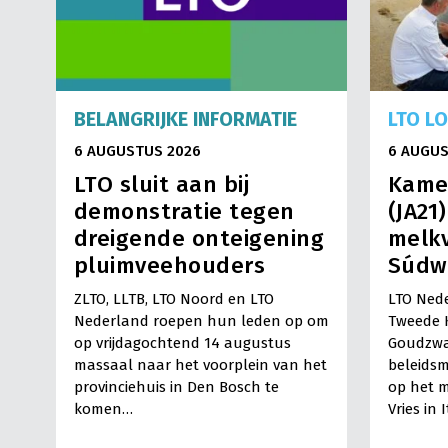
BELANGRIJKE INFORMATIE
LTO L
6 AUGUSTUS 2026
6 AUGUS
LTO sluit aan bij
Kame
demonstratie tegen
(JA21
dreigende onteigening
melkv
pluimveehouders
Súdw
ZLTO, LLTB, LTO Noord en LTO
LTO Nede
Nederland roepen hun leden op om
Tweede 
op vrijdagochtend 14 augustus
Goudzwa
massaal naar het voorplein van het
beleids
provinciehuis in Den Bosch te
op het m
komen…
Vries in 