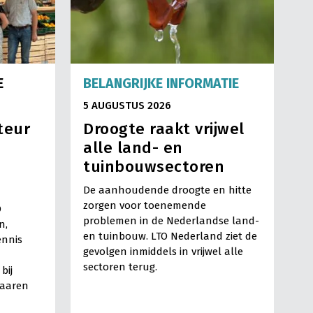
E
BELANGRIJKE INFORMATIE
5 AUGUSTUS 2026
teur
Droogte raakt vrijwel
alle land- en
tuinbouwsectoren
De aanhoudende droogte en hitte
zorgen voor toenemende
O
problemen in de Nederlandse land-
n,
en tuinbouw. LTO Nederland ziet de
ennis
gevolgen inmiddels in vrijwel alle
sectoren terug.
bij
Haaren