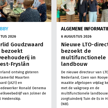
OBBY
ALGEMENE INFORMATI
TUS 2026
6 AUGUSTUS 2026
rlid Goudzwaard
Nieuwe LTO-direc
) bezoekt
bezoekt de
eehouderij in
multifunctionele
est-Fryslân
landbouw
rland ontving gisteren
De nieuwe directeur van LT
Kamerlid Maarten
Nederland, Coen van Rooye
ard (JA21) en
maakte afgelopen vrijdag k
medewerker Ronald Oenema
met de vakgroep en de
elkveebedrijf van Jolmer de
multifunctionele landbouw 
It Heidenskip.
zorgtuinderij Tuin de Es in 
(NB).