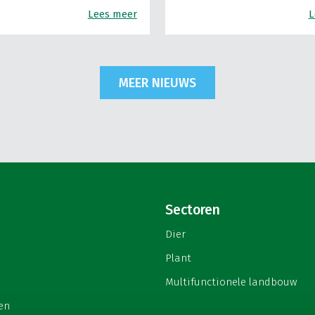
Lees meer
L
MEER NIEUWS
Sectoren
Dier
Plant
Multifunctionele landbouw
en