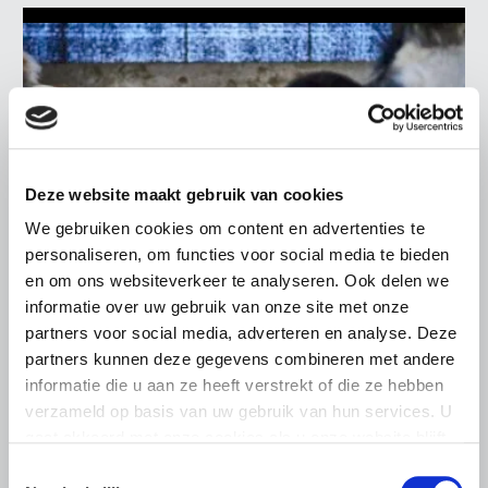
Deze website maakt gebruik van cookies
We gebruiken cookies om content en advertenties te
personaliseren, om functies voor social media te bieden
en om ons websiteverkeer te analyseren. Ook delen we
informatie over uw gebruik van onze site met onze
partners voor social media, adverteren en analyse. Deze
ALGEMENE INFORMATIE
partners kunnen deze gegevens combineren met andere
informatie die u aan ze heeft verstrekt of die ze hebben
19 JUNI 2026
verzameld op basis van uw gebruik van hun services. U
Bestrijding BVD vanaf 1 januari 2028
gaat akkoord met onze cookies als u onze website blijft
De overheid en de rundveesector werken samen aan een
gebruiken.
Toestemmingsselectie
landelijke aanpak om Bovine Virus Diarree (BVD) verder