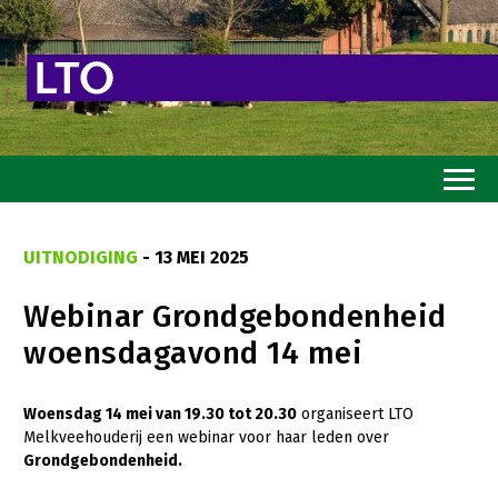
Home
UITNODIGING
- 13 MEI 2025
Toekomstvisie
Webinar Grondgebondenheid
Goed eten
woensdagavond 14 mei
Mooi groen
Sterk ondernemerschap
Woensdag 14 mei van 19.30 tot 20.30
organiseert LTO
Melkveehouderij een webinar voor haar leden over
Transitiepaden
Grondgebondenheid.
Thema’s