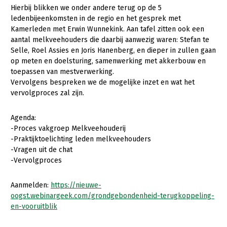
Hierbij blikken we onder andere terug op de 5
Gezonde planten
ledenbijeenkomsten in de regio en het gesprek met
Kamerleden met Erwin Wunnekink. Aan tafel zitten ook een
Gezonde dieren
aantal melkveehouders die daarbij aanwezig waren: Stefan te
Selle, Roel Assies en Joris Hanenberg, en dieper in zullen gaan
Natuur, klimaat en energie
op meten en doelsturing, samenwerking met akkerbouw en
toepassen van mestverwerking.
Bodem en water
Vervolgens bespreken we de mogelijke inzet en wat het
Platteland en omgeving
vervolgproces zal zijn.
Mens, ondernemerschap en onderwijs
Agenda:
Internationaal
-Proces vakgroep Melkveehouderij
-Praktijktoelichting leden melkveehouders
Sectoren
-Vragen uit de chat
-Vervolgproces
Dier
Aanmelden:
https://nieuwe-
Plant
Biologische Landbouw
oogst.webinargeek.com/grondgebondenheid-terugkoppeling-
Multifunctionele landbouw
Geitenhouderij
Akkerbouw
en-vooruitblik
Kalverhouderij
Biologische Landbouw
Multifunctioneel