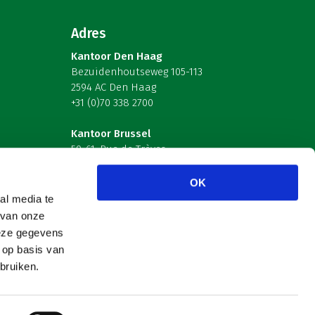
Adres
Kantoor Den Haag
Bezuidenhoutseweg 105-113
2594 AC Den Haag
+31 (0)70 338 2700
Kantoor Brussel
59-61, Rue de Trèves
B-1040 Brussel – België
OK
Volg ons
al media te
 van onze
deze gegevens
 op basis van
bruiken.