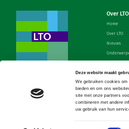
Over LTO
Home
Over LTO
Nieuws
Onderwerp
English
Deze website maakt gebru
Contact
Een ondernemers- en
werkgeversorganisatie met meerwaarde,
We gebruiken cookies om c
Cookies & 
voor een sector met meerwaarde. Dat is
bieden en om ons websitev
Land- en Tuinbouw Organisatie
site met onze partners vo
Nederland (LTO).
combineren met andere inf
uw gebruik van hun service
Toestemmingsselectie