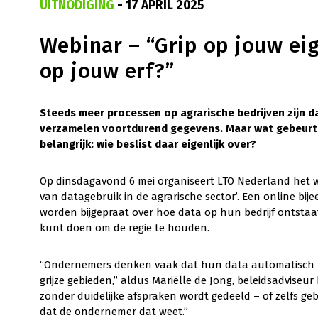
UITNODIGING
- 17 APRIL 2025
Webinar – “Grip op jouw eig
op jouw erf?”
Steeds meer processen op agrarische bedrijven zijn d
verzamelen voortdurend gegevens. Maar wat gebeurt e
belangrijk: wie beslist daar eigenlijk over?
Op dinsdagavond 6 mei organiseert LTO Nederland het we
van datagebruik in de agrarische sector’. Een online b
worden bijgepraat over hoe data op hun bedrijf ontstaat, 
kunt doen om de regie te houden.
“Ondernemers denken vaak dat hun data automatisch besc
grijze gebieden,” aldus Mariëlle de Jong, beleidsadviseur
zonder duidelijke afspraken wordt gedeeld – of zelfs ge
dat de ondernemer dat weet.”