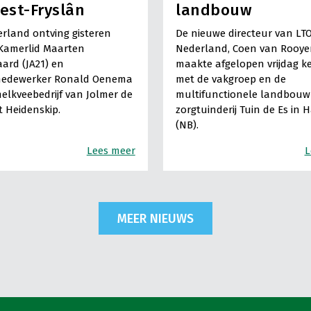
est-Fryslân
landbouw
rland ontving gisteren
De nieuwe directeur van LT
Kamerlid Maarten
Nederland, Coen van Rooye
ard (JA21) en
maakte afgelopen vrijdag k
medewerker Ronald Oenema
met de vakgroep en de
elkveebedrijf van Jolmer de
multifunctionele landbouw 
It Heidenskip.
zorgtuinderij Tuin de Es in 
(NB).
Lees meer
L
MEER NIEUWS