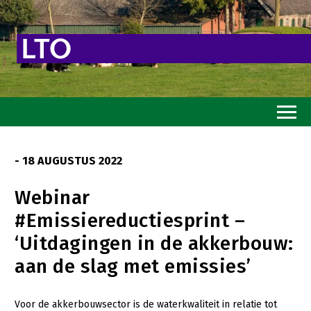
Home
- 18 AUGUSTUS 2022
Toekomstvisie
Webinar
Goed eten
#Emissiereductiesprint –
Mooi groen
‘Uitdagingen in de akkerbouw:
Sterk ondernemerschap
aan de slag met emissies’
Transitiepaden
Voor de akkerbouwsector is de waterkwaliteit in relatie tot
Thema’s