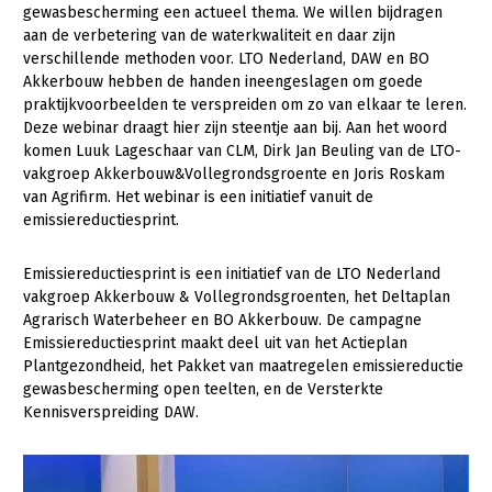
gewasbescherming een actueel thema. We willen bijdragen
aan de verbetering van de waterkwaliteit en daar zijn
Gezonde planten
verschillende methoden voor. LTO Nederland, DAW en BO
Gezonde dieren
Akkerbouw hebben de handen ineengeslagen om goede
praktijkvoorbeelden te verspreiden om zo van elkaar te leren.
Natuur, klimaat en energie
Deze webinar draagt hier zijn steentje aan bij. Aan het woord
komen Luuk Lageschaar van CLM, Dirk Jan Beuling van de LTO-
Bodem en water
vakgroep Akkerbouw&Vollegrondsgroente en Joris Roskam
Platteland en omgeving
van Agrifirm. Het webinar is een initiatief vanuit de
emissiereductiesprint.
Mens, ondernemerschap en onderwijs
Emissiereductiesprint is een initiatief van de LTO Nederland
Internationaal
vakgroep Akkerbouw & Vollegrondsgroenten, het Deltaplan
Agrarisch Waterbeheer en BO Akkerbouw. De campagne
Sectoren
Emissiereductiesprint maakt deel uit van het Actieplan
Dier
Plantgezondheid, het Pakket van maatregelen emissiereductie
gewasbescherming open teelten, en de Versterkte
Plant
Biologische Landbouw
Kennisverspreiding DAW.
Multifunctionele landbouw
Geitenhouderij
Akkerbouw
Kalverhouderij
Biologische Landbouw
Multifunctioneel