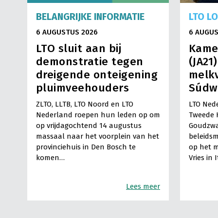
BELANGRIJKE INFORMATIE
LTO L
6 AUGUSTUS 2026
6 AUGUS
LTO sluit aan bij
Kame
demonstratie tegen
(JA21
dreigende onteigening
melkv
pluimveehouders
Súdw
ZLTO, LLTB, LTO Noord en LTO
LTO Nede
Nederland roepen hun leden op om
Tweede 
op vrijdagochtend 14 augustus
Goudzwa
massaal naar het voorplein van het
beleids
provinciehuis in Den Bosch te
op het m
komen…
Vries in 
Lees meer