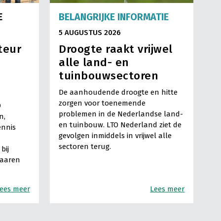
E
BELANGRIJKE INFORMATIE
5 AUGUSTUS 2026
teur
Droogte raakt vrijwel
alle land- en
tuinbouwsectoren
De aanhoudende droogte en hitte
zorgen voor toenemende
O
problemen in de Nederlandse land-
n,
en tuinbouw. LTO Nederland ziet de
ennis
gevolgen inmiddels in vrijwel alle
sectoren terug.
bij
Haaren
ees meer
Lees meer