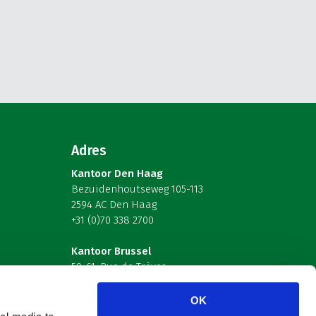
Adres
Kantoor Den Haag
Bezuidenhoutseweg 105-113
2594 AC Den Haag
+31 (0)70 338 2700
Kantoor Brussel
59-61, Rue de Trèves
B-1040 Brussel – België
OK