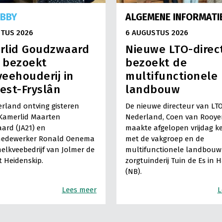
OBBY
ALGEMENE INFORMATI
TUS 2026
6 AUGUSTUS 2026
rlid Goudzwaard
Nieuwe LTO-direc
) bezoekt
bezoekt de
eehouderij in
multifunctionele
est-Fryslân
landbouw
rland ontving gisteren
De nieuwe directeur van LT
Kamerlid Maarten
Nederland, Coen van Rooye
ard (JA21) en
maakte afgelopen vrijdag k
medewerker Ronald Oenema
met de vakgroep en de
elkveebedrijf van Jolmer de
multifunctionele landbouw 
It Heidenskip.
zorgtuinderij Tuin de Es in 
(NB).
Lees meer
L