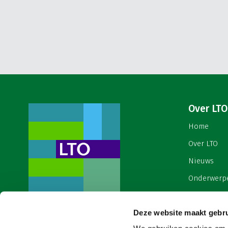
Over LTO
Home
Over LTO
Nieuws
Onderwerp
English
Contact
Deze website maakt gebru
Een ondernemers- en
werkgeversorganisatie met meerwaarde,