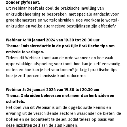
zonder glyfosaat.
Fruitteelt
Dit Webinar heeft als doel de praktische invulling van
Glastuinbouw
onkruidbeheersing te bespreken, met speciale aandacht voor
groenbemesters en wortelonkruiden. Hoe voorkom je wortel-
Paddenstoelen
onkruiden en welke alternatieve bestrijdingen zijn effectief?
Vollegrondsgroente
Webinar 4: 10 januari 2024 van 19.30 tot 20.30 uur
Multifunctionele landbouw
Thema: Emissiereductie in de praktijk: Praktische tips om
emissie te verlagen.
Multifunctioneel
Tijdens dit Webinar komt aan de orde wanneer en hoe vaak
oppervlakkige afspoeling voorkomt, hoe kan je zelf eenvoudig
Vrouw en Bedrijf
meten en hoe kan je het voorkomen? Je krijgt praktische tips
hoe je zelf perceel-emissie kunt reduceren.
Onderwerpen
Webinar 5: 24 januari 2024 van 19.30 tot 20.30 uur
Nieuws
Thema: Onkruiden beheersen met meer dan herbiciden en
Nieuwsabonnement
schoffels.
Het doel van dit Webinar is om de opgebouwde kennis en
Webinars
ervaring uit de verschillende sectoren waaronder de bieten, de
bollen en de boomteelt te delen, zodat telers op basis van
Over LTO
deze inzichten zelf aan de slag kunnen.