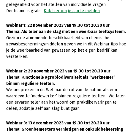
gelegenheid voor het stellen van individuele vragen.
Konijnenhouderij
Deelname is gratis.
Klik hier om je aan te melden
.
Melkveehouderij
Webinar 1: 22 november 2023 van 19.30 tot 20.30 uur
Paardenhouderij
Thema: Als teler aan de slag met een weerbaar teeltsysteem.
Gezien de afnemende beschikbaarheid van chemische
Pluimveehouderij
gewasbeschermingsmiddelen geven we in dit Webinar tips hoe
je de weerbaarheid van gewassen op het eigen bedrijf kan
Schapenhouderij
versterken.
Varkenshouderij
Webinar 2: 29 november 2023 van 19.30 tot 20.30 uur
Vleesveehouderij
Thema: Functionele agrobiodiversiteit als “werknemer”
Plant
binnen reguliere teelten.
We bespreken in dit Webinar de rol van de natuur als een
Akkerbouw
waardevolle ‘medewerker’ binnen reguliere teelten. We laten
een ervaren teler aan het woord om praktijkervaringen te
Biologische Landbouw
delen, zodat je zelf aan slag kunt gaan.
Bollenteelt
Webinar 3: 13 december 2023 van 19.30 tot 20.30 uur
Bomen, vaste planten en zomerbloemen
Thema: Groenbemesters vernietigen en onkruidbeheersing