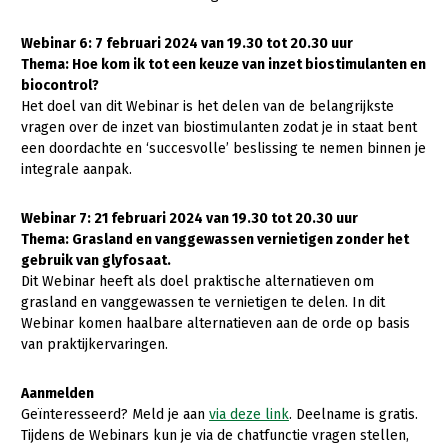
LTO Nederland
Webinar 6: 7 februari 2024 van 19.30 tot 20.30 uur
Mensen
Thema: Hoe kom ik tot een keuze van inzet biostimulanten en
biocontrol?
Jaarverslag 2023
Bestuur en Directie
Het doel van dit Webinar is het delen van de belangrijkste
vragen over de inzet van biostimulanten zodat je in staat bent
Vacatures
Medewerkers
een doordachte en ‘succesvolle’ beslissing te nemen binnen je
integrale aanpak.
Pers
Vakgroepbestuurders
Contact
Webinar 7: 21 februari 2024 van 19.30 tot 20.30 uur
Thema: Grasland en vanggewassen vernietigen zonder het
gebruik van glyfosaat.
Dit Webinar heeft als doel praktische alternatieven om
grasland en vanggewassen te vernietigen te delen. In dit
Webinar komen haalbare alternatieven aan de orde op basis
van praktijkervaringen.
Aanmelden
Geïnteresseerd? Meld je aan
via deze link
. Deelname is gratis.
Tijdens de Webinars kun je via de chatfunctie vragen stellen,