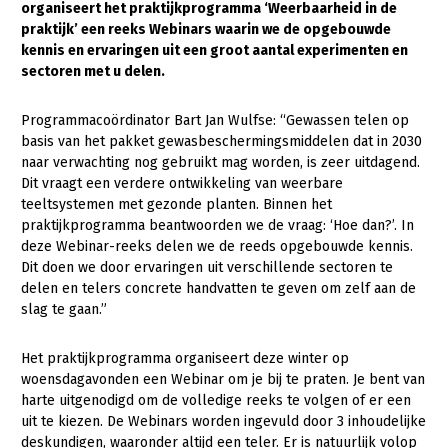
organiseert het praktijkprogramma ‘Weerbaarheid in de
praktijk’ een reeks Webinars waarin we de opgebouwde
Gezonde planten
kennis en ervaringen uit een groot aantal experimenten en
Gezonde dieren
sectoren met u delen.
Natuur, klimaat en energie
Programmacoördinator Bart Jan Wulfse: “Gewassen telen op
basis van het pakket gewasbeschermingsmiddelen dat in 2030
Bodem en water
naar verwachting nog gebruikt mag worden, is zeer uitdagend.
Platteland en omgeving
Dit vraagt een verdere ontwikkeling van weerbare
teeltsystemen met gezonde planten. Binnen het
Mens, ondernemerschap en onderwijs
praktijkprogramma beantwoorden we de vraag: ‘Hoe dan?’. In
deze Webinar-reeks delen we de reeds opgebouwde kennis.
Internationaal
Dit doen we door ervaringen uit verschillende sectoren te
delen en telers concrete handvatten te geven om zelf aan de
Sectoren
slag te gaan.”
Dier
Het praktijkprogramma organiseert deze winter op
Biologische Landbouw
woensdagavonden een Webinar om je bij te praten. Je bent van
harte uitgenodigd om de volledige reeks te volgen of er een
Geitenhouderij
uit te kiezen. De Webinars worden ingevuld door 3 inhoudelijke
Kalverhouderij
deskundigen, waaronder altijd een teler. Er is natuurlijk volop