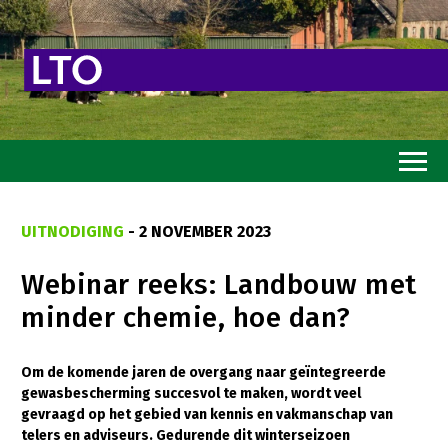
Home
UITNODIGING
- 2 NOVEMBER 2023
Toekomstvisie
Webinar reeks: Landbouw met
Goed eten
minder chemie, hoe dan?
Mooi groen
Sterk ondernemerschap
Om de komende jaren de overgang naar geïntegreerde
gewasbescherming succesvol te maken, wordt veel
Transitiepaden
gevraagd op het gebied van kennis en vakmanschap van
telers en adviseurs. Gedurende dit winterseizoen
Thema’s