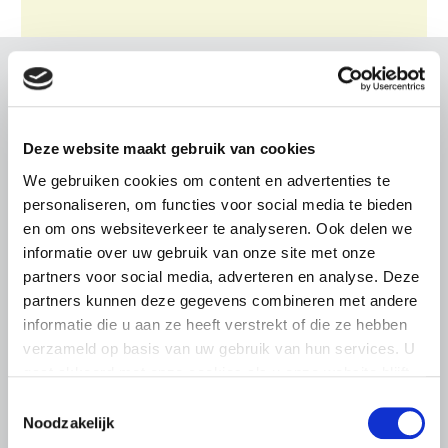
Gerelateerd nieuws
Abonneren via RSS
Abonneren via e-mail
Deze website maakt gebruik van cookies
We gebruiken cookies om content en advertenties te
personaliseren, om functies voor social media te bieden
en om ons websiteverkeer te analyseren. Ook delen we
informatie over uw gebruik van onze site met onze
partners voor social media, adverteren en analyse. Deze
partners kunnen deze gegevens combineren met andere
informatie die u aan ze heeft verstrekt of die ze hebben
verzameld op basis van uw gebruik van hun services. U
gaat akkoord met onze cookies als u onze website blijft
gebruiken.
Toestemmingsselectie
Noodzakelijk