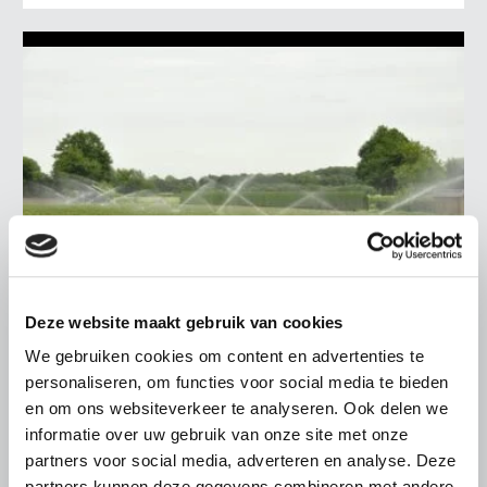
Deze website maakt gebruik van cookies
We gebruiken cookies om content en advertenties te
ALGEMENE INFORMATIE
personaliseren, om functies voor social media te bieden
en om ons websiteverkeer te analyseren. Ook delen we
17 JULI 2026
informatie over uw gebruik van onze site met onze
Langere periode van droogte houdt
partners voor social media, adverteren en analyse. Deze
aan. Gevolgen voor de landbouw
partners kunnen deze gegevens combineren met andere