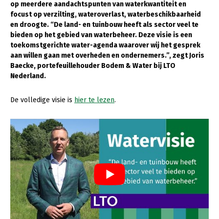
op meerdere aandachtspunten van waterkwantiteit en
focust op verzilting, wateroverlast, waterbeschikbaarheid
Gezonde planten
en droogte. “
De land- en tuinbouw heeft als sector veel te
Gezonde dieren
bieden op het gebied van waterbeheer.
Deze visie is een
toekomstgerichte water-agenda waarover wij het gesprek
Natuur, klimaat en energie
aan willen gaan met overheden en ondernemers.”, zegt Joris
Baecke, portefeuillehouder Bodem & Water bij LTO
Bodem en water
Nederland.
Platteland en omgeving
De volledige visie is
hier te lezen
.
Mens, ondernemerschap en onderwijs
Internationaal
Sectoren
Dier
Plant
Biologische Landbouw
Multifunctionele landbouw
Geitenhouderij
Akkerbouw
Kalverhouderij
Biologische Landbouw
Multifunctioneel