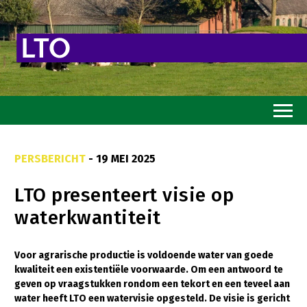
Home
PERSBERICHT
- 19 MEI 2025
Toekomstvisie
LTO presenteert visie op
Goed eten
waterkwantiteit
Mooi groen
Sterk ondernemerschap
Voor agrarische productie is voldoende water van goede
kwaliteit een existentiële voorwaarde. Om een antwoord te
Transitiepaden
geven op vraagstukken rondom een tekort en een teveel aan
water heeft LTO een watervisie opgesteld. De visie is gericht
Thema’s