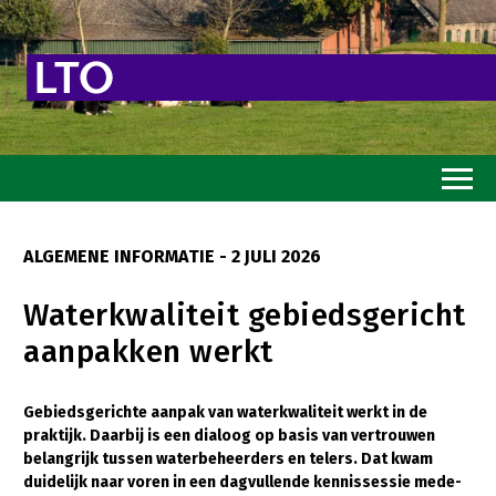
Home
ALGEMENE INFORMATIE
- 2 JULI 2026
Toekomstvisie
Waterkwaliteit gebiedsgericht
Goed eten
aanpakken werkt
Mooi groen
Sterk ondernemerschap
Gebiedsgerichte aanpak van waterkwaliteit werkt in de
praktijk. Daarbij is een dialoog op basis van vertrouwen
Transitiepaden
belangrijk tussen waterbeheerders en telers. Dat kwam
duidelijk naar voren in een dagvullende kennissessie mede-
Thema’s