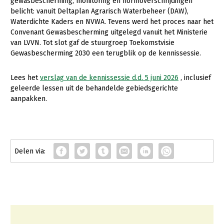
Onderwerpen
gewasbescherming, monitoring en normoverschrijdingen
belicht: vanuit Deltaplan Agrarisch Waterbeheer (DAW),
Konijnenhouderij
Bollenteelt
Vrouw en Bedrijf
Waterdichte Kaders en NVWA. Tevens werd het proces naar het
Nieuws
Convenant Gewasbescherming uitgelegd vanuit het Ministerie
Melkveehouderij
Bomen, vaste planten en zomerbloemen
van LVVN. Tot slot gaf de stuurgroep Toekomstvisie
Nieuwsabonnement
Paardenhouderij
Fruitteelt
Gewasbescherming 2030 een terugblik op de kennissessie.
Webinars
Pluimveehouderij
Glastuinbouw
Lees het
verslag van de kennissessie d.d. 5 juni 2026
, inclusief
Over LTO
Schapenhouderij
Paddenstoelen
geleerde lessen uit de behandelde gebiedsgerichte
aanpakken.
LTO Nederland
Varkenshouderij
Vollegrondsgroente
Mensen
Vleesveehouderij
Jaarverslag 2023
Bestuur en Directie
Vacatures
Medewerkers
Pers
Vakgroepbestuurders
Contact