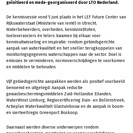
geïnitieerd en mede-georganiseerd door LTO Nederland.
Gezonde planten
De kennissessie vond 5 juni plaats in het LEF Future Center van
Gezonde dieren
Rijkswaterstaat (Ministerie van IenW) in Utrecht.
Waterbeheerders, overheden, kennisinstituten,
Natuur, klimaat en energie
toeleveranciers én telers kwamen bij elkaar voor
kennisuitwisseling en inspiratie: rondom gebiedsgerichte
Bodem en water
aanpak van waterkwaliteit en het sneller terugkoppelen van
Platteland en omgeving
monitoringsgegevens waterschappen naar de sector. Doel is
emissies te verminderen, normoverschrijdingen te voorkomen
Mens, ondernemerschap en onderwijs
en middelen te behouden.
Internationaal
Vijf gebiedsgerichte aanpakken werden als positief voorbeeld
Sectoren
benoemd en uitgelegd: Aanpak reductie
gewasbeschermingsmiddelen Zuid-Hollandse Eilanden,
Dier
WaterWinst Limburg, Regiocertificering Duin- en Bollenstreek,
Actieplan Waterkwaliteit Glastuinbouw en de aanpak in boom-
Plant
Biologische Landbouw
en sierteeltregio Greenport Boskoop.
Multifunctionele landbouw
Geitenhouderij
Akkerbouw
Daarnaast werden diverse onderwerpen rondom
Kalverhouderij
Biologische Landbouw
Multifunctioneel