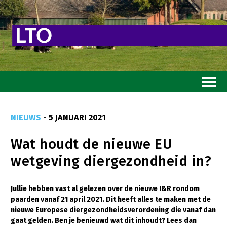
Home
NIEUWS
- 5 JANUARI 2021
Toekomstvisie
Wat houdt de nieuwe EU
Goed eten
wetgeving diergezondheid in?
Mooi groen
Sterk ondernemerschap
Jullie hebben vast al gelezen over de nieuwe I&R rondom
paarden vanaf 21 april 2021. Dit heeft alles te maken met de
Transitiepaden
nieuwe Europese diergezondheidsverordening die vanaf dan
gaat gelden. Ben je benieuwd wat dit inhoudt? Lees dan
Thema’s