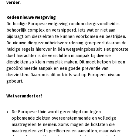
verder.
Gezonde planten
Reden nieuwe wetgeving
Gezonde dieren
De huidige Europese wetgeving rondom diergezondheid is
behoorlijk complex en versnipperd. Iets wat er niet aan
Natuur, klimaat en energie
bijdraagt om dierziekten te kunnen voorkomen en bestrijden.
De nieuwe diergezondheidsverordening groepeert daarom de
Bodem en water
huidige regels hierover in één wetgevingsbesluit. Het grootste
Platteland en omgeving
doel hierachter is de verschillen in aanpak bij diverse
dierziekten zo klein mogelijk maken. Dit moet helpen bij een
Mens, ondernemerschap en onderwijs
gecoördineerde aanpak en een goede preventie van
dierziekten. Daarom is dit ook iets wat op Europees niveau
Internationaal
gebeurt.
Sectoren
Wat verandert er?
Dier
De Europese Unie wordt gerechtigd om tegen
Plant
Biologische Landbouw
opkomende ziekten overeenstemmende en volledige
Multifunctionele landbouw
Geitenhouderij
Akkerbouw
maatregelen te nemen. Soms mogen de lidstaten die
maatregelen zelf specificeren en aanvullen, maar vaker
Kalverhouderij
Biologische Landbouw
Multifunctioneel