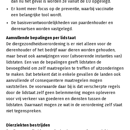
Onderwerpen
dan nu het geval is worden ze vanuit de EU opgelegd.
Konijnenhouderij
Bollenteelt
Vrouw en Bedrijf
Er komt meer focus op de preventie, waarbij vaccinatie
Nieuws
een belangrijke tool wordt.
Melkveehouderij
Bomen, vaste planten en zomerbloemen
De basisverantwoordelijkheden van paardenhouder en
Nieuwsabonnement
dierenartsen worden vastgelegd.
Paardenhouderij
Fruitteelt
Webinars
Aanvullende bepalingen per lidstaat
Pluimveehouderij
Glastuinbouw
De diergezondheidsverordening is er niet alleen voor de
Over LTO
dierenhouder of het bedrijf waar dieren worden gehouden,
Schapenhouderij
Paddenstoelen
maar bevat ook aanwijzingen voor (uitvoerende instanties van)
LTO Nederland
Varkenshouderij
Vollegrondsgroente
lidstaten. Een van de bepalingen geeft lidstaten de
bevoegdheid om zelf maatregelen te treffen of uitzonderingen
Mensen
Vleesveehouderij
te maken. Dat betekent dat in enkele gevallen de landen ook
Jaarverslag 2023
Bestuur en Directie
aanvullende of consequentere maatregelen mogen
vaststellen. De voorwaarde daar bij is dat verscherpte regels
Vacatures
Medewerkers
door de lidstaat zelf geen belemmering mogen opleveren
voor vrij verkeer van goederen en diensten tussen de
Pers
Vakgroepbestuurders
lidstaten. Daarnaast mogen ze wat in de verordening zelf staat
niet tegenspreken.
Contact
Dierziekten bestrijden