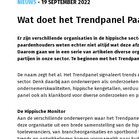
NIEUWS
- 19 SEPTEMBER 2022
Wat doet het Trendpanel Pa
Er zijn verschillende organisaties in de hippische sec
paardenhouders weten echter niet altijd wat deze afz
Daarom gaan we in een serie van artikelen diverse org
partijen in onze sector. Te beginnen met het Trendpan
De naam zegt het al. Het Trendpanel signaleert trends 
sector. Denk daarbij aan onderwerpen als: onderzoeken 
ondernemerskwaliteiten, hippische kengetallen, verduu
panel ook als klankbord voor diverse onderzoeken en p
De Hippische Monitor
Aan de verschillende onderwerpen waar het Trendpanel
deze organisatie uit een brede samenstelling van de hi
toeleveranciers, van brancheorganisaties en sportbond 
trends en ontwikkelingen komen voornamelijk naar buite