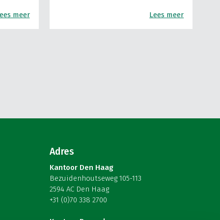
ees meer
Lees meer
Adres
Kantoor Den Haag
Bezuidenhoutseweg 105-113
2594 AC Den Haag
+31 (0)70 338 2700