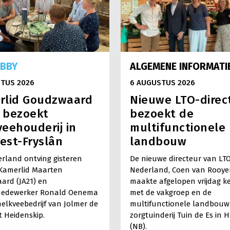
OBBY
ALGEMENE INFORMATI
TUS 2026
6 AUGUSTUS 2026
rlid Goudzwaard
Nieuwe LTO-direc
) bezoekt
bezoekt de
eehouderij in
multifunctionele
est-Fryslân
landbouw
rland ontving gisteren
De nieuwe directeur van LT
Kamerlid Maarten
Nederland, Coen van Rooye
ard (JA21) en
maakte afgelopen vrijdag k
medewerker Ronald Oenema
met de vakgroep en de
elkveebedrijf van Jolmer de
multifunctionele landbouw 
It Heidenskip.
zorgtuinderij Tuin de Es in 
(NB).