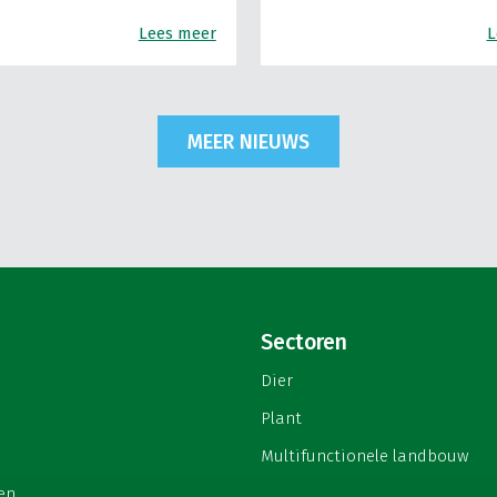
Lees meer
L
MEER NIEUWS
Sectoren
Dier
Plant
Multifunctionele landbouw
en