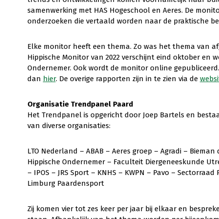
samenwerking met HAS Hogeschool en Aeres. De monitor
onderzoeken die vertaald worden naar de praktische be
Elke monitor heeft een thema. Zo was het thema van afg
Hippische Monitor van 2022 verschijnt eind oktober en
Ondernemer. Ook wordt de monitor online gepubliceerd. 
dan
hier
. De overige rapporten zijn in te zien via de
websi
Organisatie Trendpanel Paard
Het Trendpanel is opgericht door Joep Bartels en besta
van diverse organisaties:
LTO Nederland – ABAB – Aeres groep – Agradi – Bieman d
Hippische Ondernemer – Faculteit Diergeneeskunde Ut
– IPOS – JRS Sport – KNHS – KWPN – Pavo – Sectorraad 
Limburg Paardensport
Zij komen vier tot zes keer per jaar bij elkaar en bespr