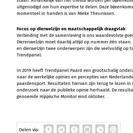
staan. Afhankelijk van het thema worden per bijeenkom
uitgenodigd om hun expertise te delen. Deze bijeenkomst
momenteel in handen is van Mieke Theunissen.
Focus op dierwelzijn en maatschappelijk draagvlak
Verbinding met de samenleving is ons waardevolste goed
Dierenwelzijn moet daarbij altijd op nummer één staan.
en dierwelzijn twee onderwerpen zijn die veelvuldig op 
Trendpanel.
In 2019 heeft Trendpanel Paard een grootschalig onderz
naar de werkelijke opinies en percepties van Nederland
paardensport. Resultaten hiervan zijn terug te lezen in
onderzoek naar de publieke opinie herhaald. De resulta
genoemde Hippische Monitor eind oktober.