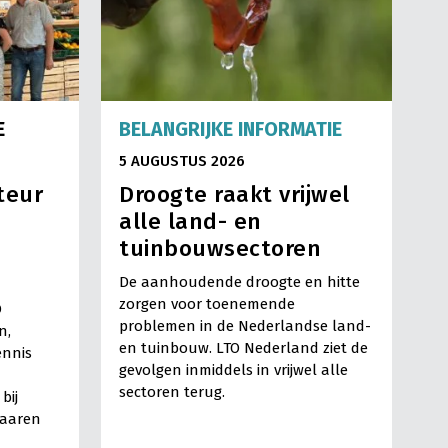
E
BELANGRIJKE INFORMATIE
5 AUGUSTUS 2026
teur
Droogte raakt vrijwel
alle land- en
tuinbouwsectoren
De aanhoudende droogte en hitte
zorgen voor toenemende
O
problemen in de Nederlandse land-
n,
en tuinbouw. LTO Nederland ziet de
ennis
gevolgen inmiddels in vrijwel alle
sectoren terug.
bij
Haaren