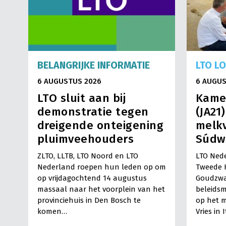
BELANGRIJKE INFORMATIE
LTO L
6 AUGUSTUS 2026
6 AUGUS
LTO sluit aan bij
Kame
demonstratie tegen
(JA21
dreigende onteigening
melkv
pluimveehouders
Súdw
ZLTO, LLTB, LTO Noord en LTO
LTO Nede
Nederland roepen hun leden op om
Tweede 
op vrijdagochtend 14 augustus
Goudzwa
massaal naar het voorplein van het
beleids
provinciehuis in Den Bosch te
op het m
komen…
Vries in 