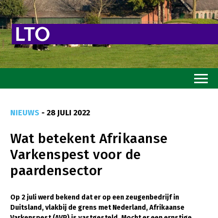
Home
NIEUWS
- 28 JULI 2022
Toekomstvisie
Wat betekent Afrikaanse
Goed eten
Varkenspest voor de
Mooi groen
paardensector
Sterk ondernemerschap
Transitiepaden
Op 2 juli werd bekend dat er op een zeugenbedrijf in
Duitsland, vlakbij de grens met Nederland, Afrikaanse
Thema’s
Varkenspest (AVP) is vastgesteld. Mocht er een ernstige