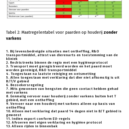
Tabel 2: Maatregelentabel voor paarden op houderij
zonder
varkens
1. Bij levensbedreigde situaties met ontheffing, R&O
transportmiddel, attest van dierenarts en toestemming van de
kliniek
2. Rechtstreeks binnen de regio met een hygiëneprotocol
3. Transport moet geregistreerd worden en het paard moet
worden gereinigd, R&O transportmiddel
4. Toegestaan na laatste reiniging en ontsmetting
5. Allen toegestaan met verklaring dat dier niet afkomstig is uit
B/T/V gebied
6. Bezoekersregeling
7. Mits gewonnen van hengsten die geen contact hebben gehad
met varkens
8. Eenmalig vervoer naar houderij zonder varkens buiten het T
gebied, met een ontheffing
9. Vervoer naar een houderij met varkens alleen op basis van
ontheffing
10. Alleen met verklaring dat paard 14 dagen niet in B/T gebied is
geweest
11. Indien export conform EU-regels
12. Afvoeren met eigen verklaring en hygiëne protocol
13. Alleen rijden in binnenbak