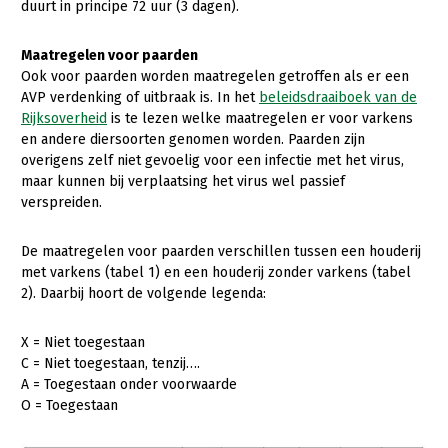
Onderwerpen
duurt in principe 72 uur (3 dagen).
Konijnenhouderij
Bollenteelt
Vrouw en Bedrijf
Nieuws
Maatregelen voor paarden
Melkveehouderij
Bomen, vaste planten en zomerbloemen
Ook voor paarden worden maatregelen getroffen als er een
Nieuwsabonnement
AVP verdenking of uitbraak is. In het
beleidsdraaiboek van de
Paardenhouderij
Fruitteelt
Rijksoverheid
is te lezen welke maatregelen er voor varkens
Webinars
Pluimveehouderij
Glastuinbouw
en andere diersoorten genomen worden. Paarden zijn
overigens zelf niet gevoelig voor een infectie met het virus,
Over LTO
Schapenhouderij
Paddenstoelen
maar kunnen bij verplaatsing het virus wel passief
verspreiden.
LTO Nederland
Varkenshouderij
Vollegrondsgroente
Mensen
Vleesveehouderij
De maatregelen voor paarden verschillen tussen een houderij
met varkens (tabel 1) en een houderij zonder varkens (tabel
Jaarverslag 2023
Bestuur en Directie
2). Daarbij hoort de volgende legenda:
Vacatures
Medewerkers
X = Niet toegestaan
Pers
Vakgroepbestuurders
C = Niet toegestaan, tenzij….
Contact
A = Toegestaan onder voorwaarde
O = Toegestaan