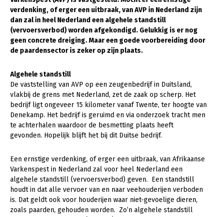
verdenking, of erger een uitbraak, van AVP in Nederland zijn
Gezonde planten
dan zal in heel Nederland een algehele standstill
(vervoersverbod) worden afgekondigd. Gelukkig is er nog
Gezonde dieren
geen concrete dreiging. Maar een goede voorbereiding door
de paardensector is zeker op zijn plaats.
Natuur, klimaat en energie
Bodem en water
Algehele standstill
De vaststelling van AVP op een zeugenbedrijf in Duitsland,
Platteland en omgeving
vlakbij de grens met Nederland, zet de zaak op scherp. Het
Mens, ondernemerschap en onderwijs
bedrijf ligt ongeveer 15 kilometer vanaf Twente, ter hoogte van
Denekamp. Het bedrijf is geruimd en via onderzoek tracht men
Internationaal
te achterhalen waardoor de besmetting plaats heeft
gevonden. Hopelijk blijft het bij dit Duitse bedrijf.
Sectoren
Een ernstige verdenking, of erger een uitbraak, van Afrikaanse
Dier
Varkenspest in Nederland zal voor heel Nederland een
Plant
Biologische Landbouw
algehele standstill (vervoersverbod) geven. Een standstill
houdt in dat alle vervoer van en naar veehouderijen verboden
Multifunctionele landbouw
Geitenhouderij
Akkerbouw
is. Dat geldt ook voor houderijen waar niet-gevoelige dieren,
zoals paarden, gehouden worden. Zo’n algehele standstill
Kalverhouderij
Biologische Landbouw
Multifunctioneel