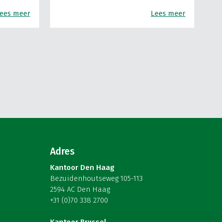
ees meer
Lees meer
Adres
Kantoor Den Haag
Bezuidenhoutseweg 105-113
2594 AC Den Haag
+31 (0)70 338 2700
Kantoor Brussel