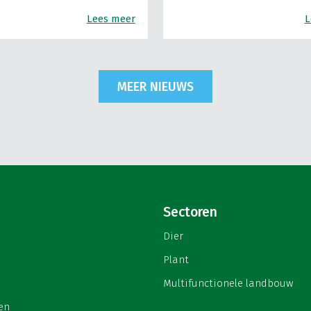
Lees meer
L
MEER NIEUWS
Sectoren
Dier
Plant
Multifunctionele landbouw
en