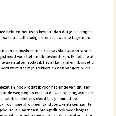
mee hebt en het risico bestaat dan dat je die dingen
n ‘wake up call’ nodig om er toch aan te beginnen.
n van een nieuwsbericht in het vakblad waarin stond
gistreerd voor het landbouwkenteken. Ik heb me al
e gaan zitten zodat ik het af kan vinken. Ik moet u
nnerd werd dat mijn trekkers en aanhangers bij die
ezet en hoop ik dat ik voor het einde van dit jaar
 jaar de weg nog op mag. Ja de weg op mag, want als
e het risico niet verzekerd te zijn, omdat de
22 ook nog mogelijk om een landbouwkenteken aan te
gekeurd is. Daarnaast brengt dit ook weer hogere
slag moet voor het aanvragen van de kentekens voor