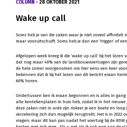
COLUMN
- 28 OKTOBER 2021
Wake up call
Soms heb je van die zaken waar je niet zoveel affiniteit 
maar vooruitschuift. Soms heb je dan een ‘trigger’ of ee
Afgelopen week kreeg ik die ‘wake up call’ bij het leze
dat nog maar 40% van de landbouwvoertuigen zijn gere
de hele zomer voorgenomen om hier eens een keer voor t
bekennen dat ik bij het lezen van dit bericht eraan heri
60% horen.
Ondertussen ben ik eraan begonnen en is alles in gang g
alle kentekenplaten in huis heb, zodat ik in het nieuwe
deze zaken niet in orde zijn riskeer je een boete en loop j
verzekering zich dan mogelijk terugtrekt. Het is in 20
vragen, maar dit kan pas nadat het voertuig bij de RDW 
kosten met zich mee. Als u net als ik ook nog aan de 