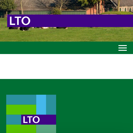
Home
Toekomstvisie
Goed eten
Mooi groen
Sterk ondernemerschap
Transitiepaden
Thema’s