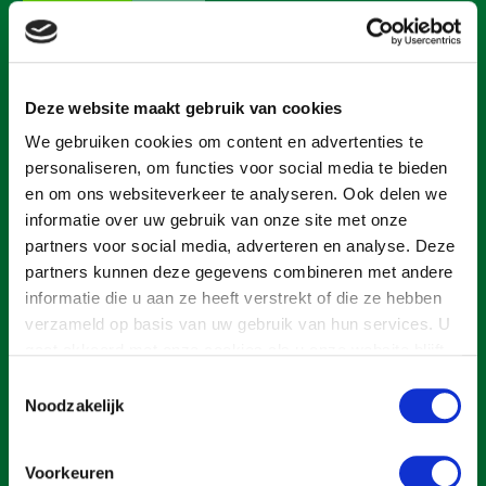
Gezonde planten
Gezonde dieren
Een ondernemers- en werkgeversorganisatie met meerwaarde,
voor een sector met meerwaarde. Dat is Land- en Tuinbouw
Deze website maakt gebruik van cookies
Natuur, klimaat en energie
Organisatie Nederland (LTO).
We gebruiken cookies om content en advertenties te
Bodem en water
personaliseren, om functies voor social media te bieden
Platteland en omgeving
en om ons websiteverkeer te analyseren. Ook delen we
informatie over uw gebruik van onze site met onze
Over LTO
Mens, ondernemerschap en onderwijs
partners voor social media, adverteren en analyse. Deze
Home
Internationaal
partners kunnen deze gegevens combineren met andere
Over LTO
informatie die u aan ze heeft verstrekt of die ze hebben
Sectoren
verzameld op basis van uw gebruik van hun services. U
Nieuws
gaat akkoord met onze cookies als u onze website blijft
Dier
Onderwerpen
gebruiken.
Toestemmingsselectie
Plant
Biologische Landbouw
English
Noodzakelijk
Multifunctionele landbouw
Geitenhouderij
Akkerbouw
Contact
Voorkeuren
Cookies & privacy
Kalverhouderij
Biologische Landbouw
Multifunctioneel