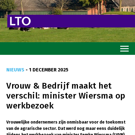
Home
NIEUWS
- 1 DECEMBER 2025
Toekomstvisie
Vrouw & Bedrijf maakt het
Goed eten
verschil: minister Wiersma op
Mooi groen
werkbezoek
Sterk ondernemerschap
Transitiepaden
Vrouwelijke ondernemers zijn onmisbaar voor de toekomst
van de agrarische sector. Dat werd nog maar eens duidelijk
Thema’s
tijdens het werkbezoek van minister Femke Wiersma (LVVN)