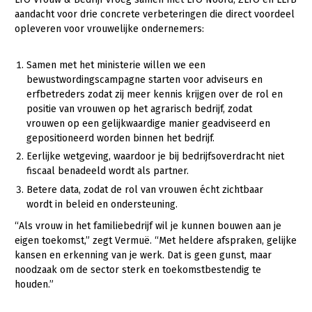
Onderwerpen
aandacht voor drie concrete verbeteringen die direct voordeel
Konijnenhouderij
Bollenteelt
Vrouw en Bedrijf
opleveren voor vrouwelijke ondernemers:
Nieuws
Melkveehouderij
Bomen, vaste planten en zomerbloemen
Nieuwsabonnement
Samen met het ministerie willen we een
Paardenhouderij
Fruitteelt
bewustwordingscampagne starten voor adviseurs en
Webinars
erfbetreders zodat zij meer kennis krijgen over de rol en
Pluimveehouderij
Glastuinbouw
positie van vrouwen op het agrarisch bedrijf, zodat
Over LTO
Schapenhouderij
Paddenstoelen
vrouwen op een gelijkwaardige manier geadviseerd en
gepositioneerd worden binnen het bedrijf.
LTO Nederland
Varkenshouderij
Vollegrondsgroente
Eerlijke wetgeving, waardoor je bij bedrijfsoverdracht niet
Mensen
Vleesveehouderij
fiscaal benadeeld wordt als partner.
Betere data, zodat de rol van vrouwen écht zichtbaar
Jaarverslag 2023
Bestuur en Directie
wordt in beleid en ondersteuning.
Vacatures
Medewerkers
“Als vrouw in het familiebedrijf wil je kunnen bouwen aan je
eigen toekomst,” zegt Vermuë. “Met heldere afspraken, gelijke
Pers
Vakgroepbestuurders
kansen en erkenning van je werk. Dat is geen gunst, maar
Contact
noodzaak om de sector sterk en toekomstbestendig te
houden.”