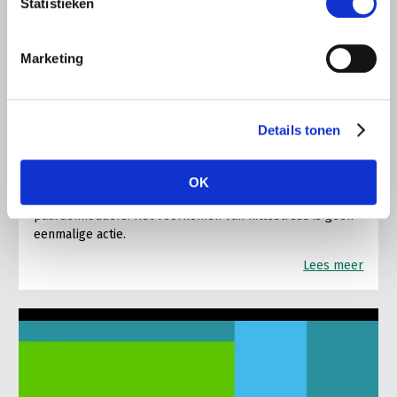
Statistieken
Marketing
ALGEMENE INFORMATIE
28 JULI 2026
Details tonen
Warmere zomers, meer aandacht
voor hittestress bij paarden
OK
Warme zomerdagen vragen steeds meer aandacht van
paardenhouders. Het voorkomen van hittestress is geen
eenmalige actie.
Lees meer