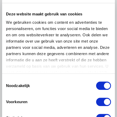
Droogte raakt vrijwel alle land- en
tuinbouwsectoren
Deze website maakt gebruik van cookies
De aanhoudende droogte en hitte zorgen voor
We gebruiken cookies om content en advertenties te
toenemende problemen in de Nederlandse land- en
personaliseren, om functies voor social media te bieden
tuinbouw. LTO Nederland ziet de gevolgen inmiddels in
en om ons websiteverkeer te analyseren. Ook delen we
vrijwel alle sectoren terug.
informatie over uw gebruik van onze site met onze
Lees meer
partners voor social media, adverteren en analyse. Deze
partners kunnen deze gegevens combineren met andere
informatie die u aan ze heeft verstrekt of die ze hebben
verzameld op basis van uw gebruik van hun services. U
gaat akkoord met onze cookies als u onze website blijft
gebruiken.
Toestemmingsselectie
Noodzakelijk
Voorkeuren