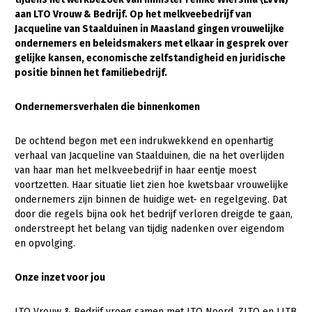
aan LTO Vrouw & Bedrijf. Op het melkveebedrijf van
Gezonde planten
Jacqueline van Staalduinen in Maasland gingen vrouwelijke
ondernemers en beleidsmakers met elkaar in gesprek over
Gezonde dieren
gelijke kansen, economische zelfstandigheid en juridische
positie binnen het familiebedrijf.
Natuur, klimaat en energie
Bodem en water
Ondernemersverhalen die binnenkomen
Platteland en omgeving
De ochtend begon met een indrukwekkend en openhartig
Mens, ondernemerschap en onderwijs
verhaal van Jacqueline van Staalduinen, die na het overlijden
van haar man het melkveebedrijf in haar eentje moest
Internationaal
voortzetten. Haar situatie liet zien hoe kwetsbaar vrouwelijke
ondernemers zijn binnen de huidige wet- en regelgeving. Dat
Sectoren
door die regels bijna ook het bedrijf verloren dreigde te gaan,
onderstreept het belang van tijdig nadenken over eigendom
Dier
en opvolging.
Plant
Biologische Landbouw
Onze inzet voor jou
Multifunctionele landbouw
Geitenhouderij
Akkerbouw
Kalverhouderij
Biologische Landbouw
Multifunctioneel
LTO Vrouw & Bedrijf vroeg samen met LTO Noord, ZLTO en LLTB