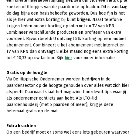
Onderwerpen
een snelle internetverbinding hebben om vlot even iets op te
zoeken of filmpjes van de paarden te uploaden. Dit is vandaag
Konijnenhouderij
Bollenteelt
Vrouw en Bedrijf
de dag bijna een basisbehoefte geworden. Dus hoe fijn is het
Nieuws
als je hier wat extra korting bij kunt krijgen. Naast telefonie
Melkveehouderij
Bomen, vaste planten en zomerbloemen
krijgen leden nu ook korting op internet en TV van KPN.
Nieuwsabonnement
Paardenhouderij
Fruitteelt
Combineer verschillende producten en profiteer van extra
Webinars
voordeel. Bijvoorbeeld: U ontvangt 5% korting op een mobiel
Pluimveehouderij
Glastuinbouw
abonnement. Combineert u het abonnement met internet en
Over LTO
TV van KPN dan ontvangt u elke maand nog eens extra korting
Schapenhouderij
Paddenstoelen
tot € 10,33 op uw factuur. Kijk
hier
voor meer informatie.
LTO Nederland
Varkenshouderij
Vollegrondsgroente
Gratis op de hoogte
Mensen
Vleesveehouderij
Via De Hippische Ondernemer worden bedrijven in de
Jaarverslag 2023
Bestuur en Directie
paardensector op de hoogte gehouden over alles wat zich hier
afspeelt. Daarnaast staat het magazine boordevol tips waar jij
Vacatures
Medewerkers
als ondernemer echt iets aan hebt. Als LTO-lid
paardenhouderij (met 5 paarden of meer), krijg je deze
Pers
Vakgroepbestuurders
helemaal gratis op de mat.
Contact
Extra krachten
Op een bedrijf moet er soms wel eens iets gebeuren waarvoor