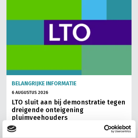
BELANGRIJKE INFORMATIE
6 AUGUSTUS 2026
LTO sluit aan bij demonstratie tegen
dreigende onteigening
pluimveehouders
ZLTO, LLTB, LTO Noord en LTO Nederland roepen hun
leden op om op vrijdagochtend 14 augustus massaal naar