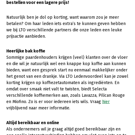
bestellen voor een lagere prijs!
Gezonde planten
Natuurlijk ben je dol op korting, want waarom zou je meer
Gezonde dieren
betalen? Om haar leden iets extra’s te kunnen geven hebben
we bij LTO verschillende partners die onze leden een leuke
Natuur, klimaat en energie
prijsactie aanbieden.
Bodem en water
Heerlijke bak koffie
Platteland en omgeving
Sommige paardenhouders krijgen (veel) klanten over de vloer
en die wil je natuurlijk wel een knappe kop koffie aan kunnen
Mens, ondernemerschap en onderwijs
bieden, want een gesprek start nu eenmaal makkelijker onder
Internationaal
het genot van een drankje. Via LTO Ledenvoordeel kan je zowel
korting krijgen op koffiezetautomaten als ingrediënten. En
Sectoren
omdat over smaak niet valt te twisten, biedt Selecta
verschillende koffiemerken aan, zoals Lavazza, Pilican Rouge
Dier
en Miofino. Zo is er voor iedereen iets wils. Vraag
hier
vrijblijvend naar meer informatie.
Plant
Biologische Landbouw
Multifunctionele landbouw
Geitenhouderij
Akkerbouw
Altijd bereikbaar en online
Als ondernemers wil je graag altijd goed bereikbaar zijn en
Kalverhouderij
Biologische Landbouw
Multifunctioneel