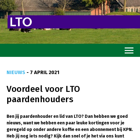
Home
NIEUWS
- 7 APRIL 2021
Toekomstvisie
Voordeel voor LTO
Goed eten
paardenhouders
Mooi groen
Sterk ondernemerschap
Ben jij paardenhouder en lid van LTO? Dan hebben we goed
nieuws, want we hebben een paar leuke kortingen voor je
Transitiepaden
geregeld op onder andere koffie en een abonnement bij KPN.
Heb jij nog iets nodig? Kijk dan snel of je het via ons kunt
Thema’s