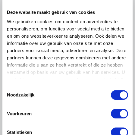
het voorplein van het provinciehuis in Den Bosch te
komen…
Deze website maakt gebruik van cookies
Lees meer
We gebruiken cookies om content en advertenties te
personaliseren, om functies voor social media te bieden
en om ons websiteverkeer te analyseren. Ook delen we
informatie over uw gebruik van onze site met onze
partners voor social media, adverteren en analyse. Deze
partners kunnen deze gegevens combineren met andere
informatie die u aan ze heeft verstrekt of die ze hebben
verzameld op basis van uw gebruik van hun services. U
gaat akkoord met onze cookies als u onze website blijft
gebruiken.
Toestemmingsselectie
Noodzakelijk
Voorkeuren
LTO LOBBY
Statistieken